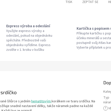
TISK
ZEPTAT SE
H
Express výroba a odeslání
Kartička s popisem
Využijte express výroby a
Přikupte kartičku s po
odeslání, pokud na objednávku
účinku minerálů a sesta
spěcháte. Přednostně vaši
postupně svůj Atlas k
objednávku vyřídíme. Express
Vyberte příplatek u pr
zvolíte v 1. kroku v košíku
Dop
 srdíčko
Kate
Typ
ované šňůrce s jedním
hematitovým
korálkem ve tvaru srdíčka. Na
nára
možňuje snadné nastavení délky, takže náramek padne na každé
?
Id
 Každý kus je originál.