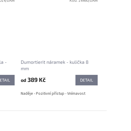
014/DAM
Kód:
14460/DAM
a -
Dumortierit náramek - kulička 8
mm
389 Kč
od
ETAIL
DETAIL
Naděje - Pozitivní přístup - Vnímavost