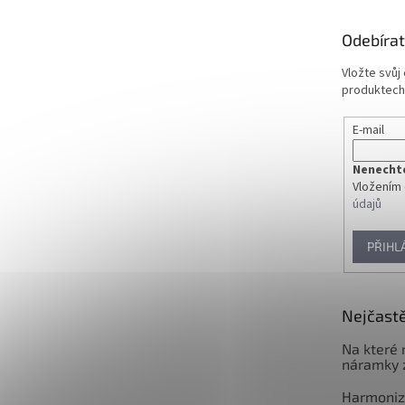
a
t
Odebírat
í
Vložte svůj
produktech
E-mail
Nenechte 
Vložením 
údajů
PŘIHL
Nejčastě
Na které 
náramky 
Harmoniz