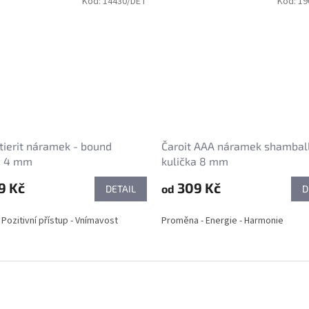
Kód:
14430/DET
Kód:
19
ierit náramek - bound
Čaroit AAA náramek shamball
a 4 mm
kulička 8 mm
9 Kč
309 Kč
od
DETAIL
D
 Pozitivní přístup - Vnímavost
Proměna - Energie - Harmonie