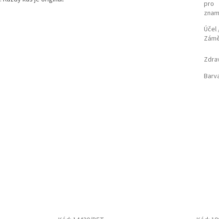
pro
znam
Účel 
Zám
Zdra
Barv