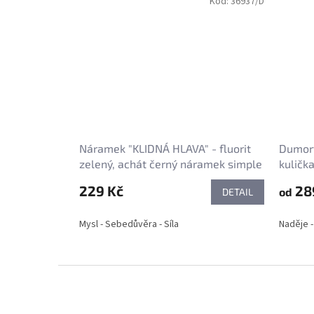
Kód:
36937/D
Náramek "KLIDNÁ HLAVA" - fluorit
Dumort
zelený, achát černý náramek simple
kuličk
- kulička 6 a 8 mm
229 Kč
28
od
DETAIL
Mysl - Sebedůvěra - Síla
Naděje -
Z
á
p