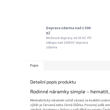
Doprava zdarma nad 1 500
Kč
Možnosti dopravy od 35 Kč. Při
nákupu nad 1500 Kč doprava
zdarma
Popis
Detailní popis produktu
Rodinné náramky simple – hematit,
Minimalistický náramek ručně vázaný na kvalitní vosk
výběr je červená nebo černá šňůrka. Posuvný uzlík u
zápěstí. Vyrobeno s láskou v naší dílně na severu Čech.