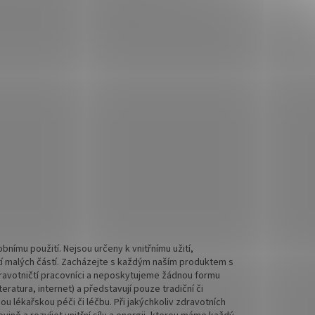
nímu použití. Nejsou určeny k vnitřnímu užití,
tí malých částí. Zacházejte s každým naším produktem s
 zdravotničtí pracovníci a neposkytujeme žádnou formu
ratura, internet) a představují pouze tradiční či
 lékařskou péči či léčbu. Při jakýchkoliv zdravotních