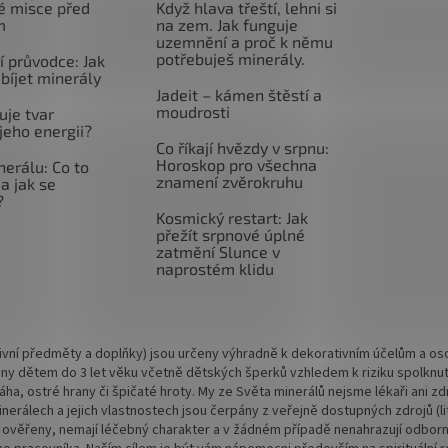
é misce před
Když hlava třeští, lehni si
m
na zem. Jak funguje
uzemnění a proč k němu
potřebuješ minerály.
 průvodce: Jak
abíjet minerály
Jadeit – kámen štěstí a
moudrosti
uje tvar
jeho energii?
Co říkají hvězdy v srpnu:
Horoskop pro všechna
nerálu: Co to
znamení zvěrokruhu
a jak se
?
Kosmický restart: Jak
přežít srpnové úplné
zatmění Slunce v
naprostém klidu
vní předměty a doplňky) jsou určeny výhradně k dekorativním účelům a osob
ny dětem do 3 let věku včetně dětských šperků vzhledem k riziku spolknu
 váha, ostré hrany či špičaté hroty. My ze Světa minerálů nejsme lékaři ani
rálech a jejich vlastnostech jsou čerpány z veřejně dostupných zdrojů (lite
 ověřeny, nemají léčebný charakter a v žádném případě nenahrazují odbornou