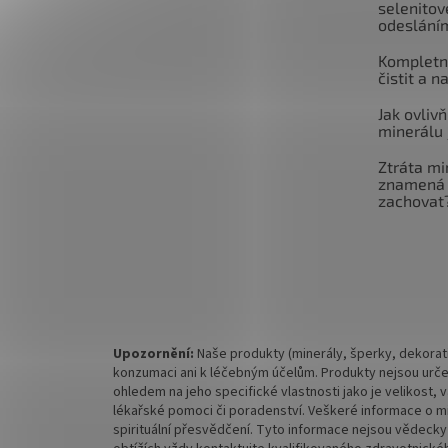
selenitov
odeslání
Kompletní
čistit a n
Jak ovlivň
minerálu 
Ztráta mi
znamená 
zachovat
Upozornění:
Naše produkty (minerály, šperky, dekorati
konzumaci ani k léčebným účelům. Produkty nejsou urče
ohledem na jeho specifické vlastnosti jako je velikost,
lékařské pomoci či poradenství. Veškeré informace o mine
spirituální přesvědčení. Tyto informace nejsou vědecky