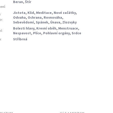
Beran
,
Štír
ení
:
Jistota
,
Klid
,
Meditace
,
Nové začátky
,
/
Odvaha
,
Ochrana
,
Rovnováha
,
ěr
:
Sebevědomí
,
Spánek
,
Únava
,
Zlozvyky
Bolesti hlavy
,
Krevní oběh
,
Menstruace
,
ví
:
Nespavost
,
Plíce
,
Pohlavní orgány
,
Srdce
a
:
Stříbrná