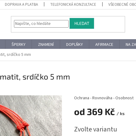
DOPRAVA A PLATBA
TELEFONICKÁ KONZULTACE
VŠEOBECNÉ OB
HLEDAT
ŠPERKY
ZNAMENÍ
DOPLŇKY
AFIRMACE
NA Z
tit, srdíčko 5 mm
matit, srdíčko 5 mm
Ochrana - Rovnováha - Osobnost
od
369 Kč
/ ks
Měrná
Zvolte variantu
cena: