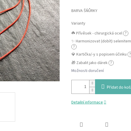
BARVA ŠŇŮRKY
Varianty
☘️ Přívěsek - chirurgická ocel
?
✨ Harmonizovat (dobít) selenite
?
💎 Kartička/-y s popisem účinku
?
🎁 Zabalit jako dárek
?
Možnosti doručení
Přidat do koš
Detailní informace