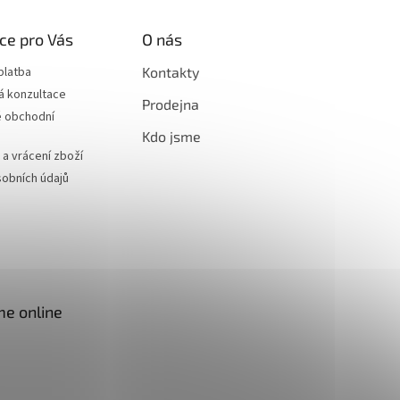
ce pro Vás
O nás
platba
Kontakty
á konzultace
Prodejna
 obchodní
Kdo jsme
a vrácení zboží
obních údajů
me online