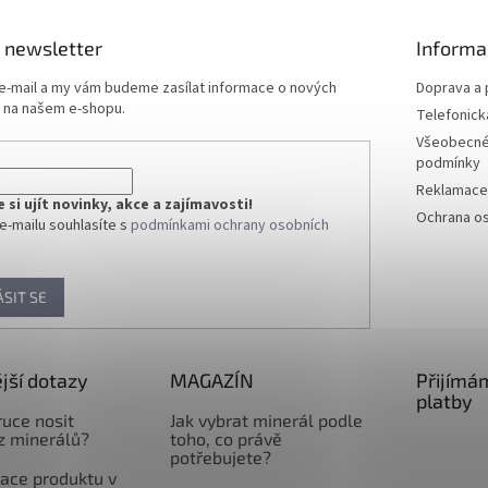
 newsletter
Informa
 e-mail a my vám budeme zasílat informace o nových
Doprava a 
 na našem e-shopu.
Telefonick
Všeobecné
podmínky
Reklamace 
si ujít novinky, akce a zajímavosti!
Ochrana os
e-mailu souhlasíte s
podmínkami ochrany osobních
ÁSIT SE
jší dotazy
MAGAZÍN
Přijímá
platby
ruce nosit
Jak vybrat minerál podle
z minerálů?
toho, co právě
potřebujete?
ace produktu v