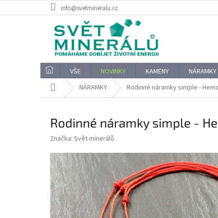
Přejít
info@svetmineralu.cz
na
obsah
VŠE
NOVINKY
KAMENY
NÁRAMKY
Domů
NÁRAMKY
Rodinné náramky simple - Hema
Rodinné náramky simple - He
Značka:
Svět minerálů