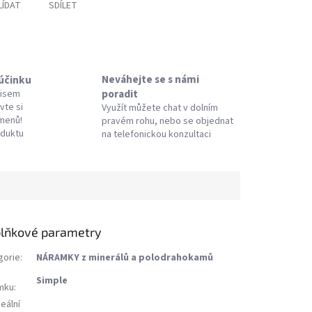
LÍDAT
SDÍLET
Neváhejte se s námi
 účinku
poradit
pisem
vte si
Využít můžete chat v dolním
amenů!
pravém rohu, nebo se objednat
oduktu
na telefonickou konzultaci
lňkové parametry
gorie
:
NÁRAMKY z minerálů a polodrahokamů
Simple
mku
:
eální