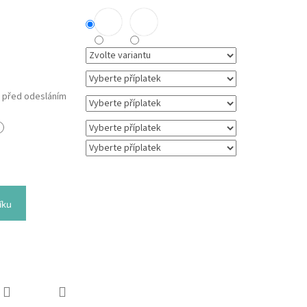
m před odesláním
íku