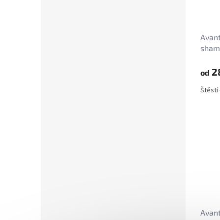
Avant
shamb
2
od
Štěstí
Avant