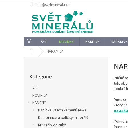
Přejít
info@svetmineralu.cz
na
obsah
VŠE
NOVINKY
KAMENY
NÁRAMKY
Domů
NÁRAMKY
P
NÁR
o
Přeskočit
s
Kategorie
kategorie
Ručně vy
t
tak, aby
r
VŠE
konkrétn
a
NOVINKY
n
Dnes se 
KAMENY
n
který na
í
Nabídka všech kamenů (A-Z)
na zak
p
Kombinace a balíčky minerálů
Pokud si
a
Minerály do ruky
(harmoni