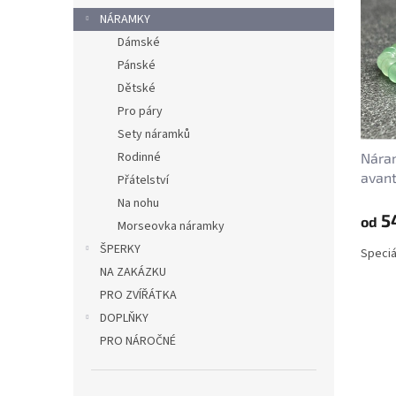
p
p
NÁRAMKY
i
r
Dámské
s
o
p
d
Pánské
r
u
Dětské
o
k
Pro páry
d
t
Sety náramků
u
ů
Rodinné
Nára
k
avant
t
Přátelství
mm
ů
Na nohu
5
od
Morseovka náramky
ŠPERKY
Speciá
NA ZAKÁZKU
PRO ZVÍŘÁTKA
DOPLŇKY
PRO NÁROČNÉ