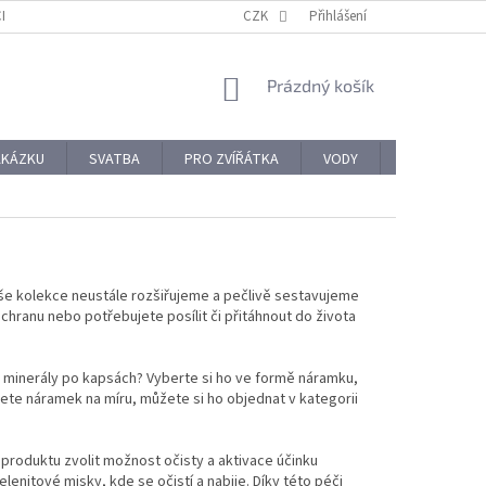
CHODNÍ PODMÍNKY
REKLAMACE A VRÁCENÍ ZBOŽÍ
CZK
Přihlášení
OCHRANA OSOBNÍ
NÁKUPNÍ
Prázdný košík
KOŠÍK
AKÁZKU
SVATBA
PRO ZVÍŘÁTKA
VODY
PRO NÁROČ
aše kolekce neustále rozšiřujeme a pečlivě sestavujeme
, ochranu nebo potřebujete
posílit či přitáhnout do života
né minerály po kapsách? Vyberte si ho ve formě náramku,
cete náramek na míru, můžete si ho objednat v kategorii
produktu zvolit možnost očisty a aktivace účinku
enitové misky, kde se očistí a nabije. Díky této péči