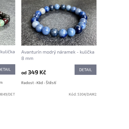
kulička
Avanturín modrý náramek - kulička
8 mm
DETAIL
DETAIL
349 Kč
od
ím
Radost - Klid - Štěstí
9849/DET
Kód:
5304/DAM2