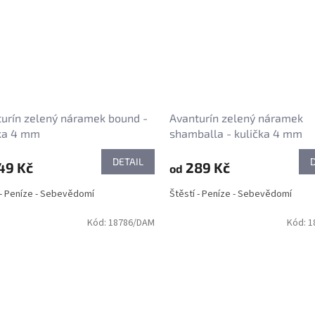
urín zelený náramek bound -
Avanturín zelený náramek
čka 4 mm
shamballa - kulička 4 mm
DETAIL
49 Kč
289 Kč
od
 - Peníze - Sebevědomí
Štěstí - Peníze - Sebevědomí
Kód:
18786/DAM
Kód:
1