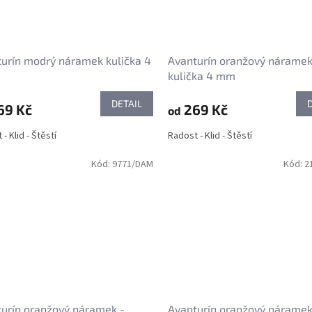
urín modrý náramek kulička 4
Avanturín oranžový náramek
kulička 4 mm
DETAIL
69 Kč
269 Kč
od
- Klid - Štěstí
Radost - Klid - Štěstí
Kód:
9771/DAM
Kód:
2
urín oranžový náramek -
Avanturín oranžový nárame