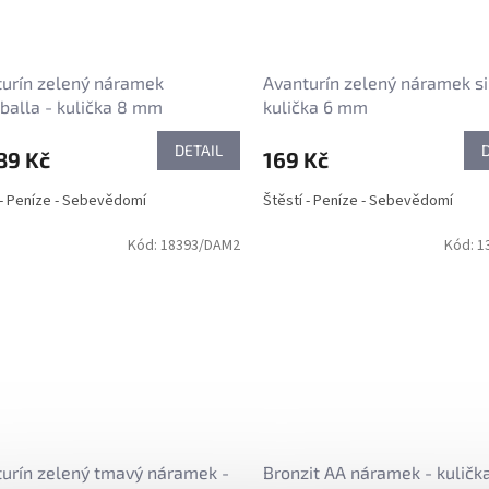
urín zelený náramek
Avanturín zelený náramek s
alla - kulička 8 mm
kulička 6 mm
DETAIL
89 Kč
169 Kč
 - Peníze - Sebevědomí
Štěstí - Peníze - Sebevědomí
Kód:
18393/DAM2
Kód:
1
urín zelený tmavý náramek -
Bronzit AA náramek - kulič