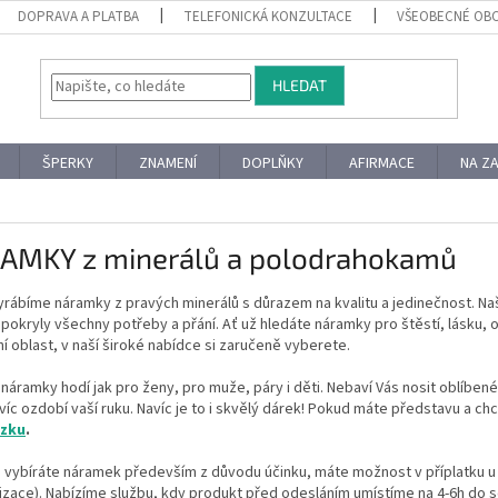
DOPRAVA A PLATBA
TELEFONICKÁ KONZULTACE
VŠEOBECNÉ OB
HLEDAT
ŠPERKY
ZNAMENÍ
DOPLŇKY
AFIRMACE
NA Z
AMKY z minerálů a polodrahokamů
rábíme náramky z pravých minerálů s důrazem na kvalitu a jedinečnost. N
 pokryly všechny potřeby a přání. Ať už hledáte náramky pro štěstí, lásku
í oblast, v naší široké nabídce si zaručeně vyberete.
náramky hodí jak pro ženy, pro muže, páry i děti. Nebaví Vás nosit oblíbe
víc ozdobí vaší ruku. Navíc je to i skvělý dárek! Pokud máte představu a ch
ázku
.
 vybíráte náramek především z důvodu účinku, máte možnost v příplatku u 
zace). Nabízíme službu, kdy produkt před odesláním umístíme na 4-6h do sel