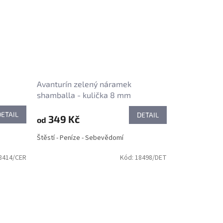
Avanturín zelený náramek
shamballa - kulička 8 mm
DETAIL
DETAIL
349 Kč
od
Štěstí - Peníze - Sebevědomí
8414/CER
Kód:
18498/DET