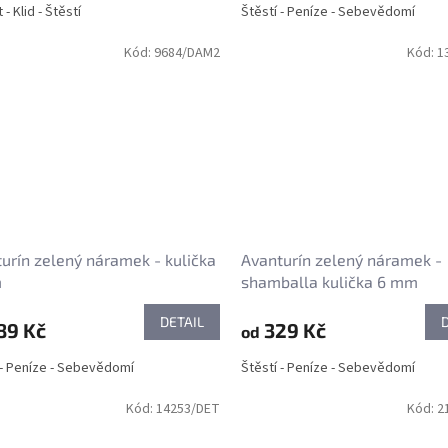
- Klid - Štěstí
Štěstí - Peníze - Sebevědomí
Kód:
9684/DAM2
Kód:
1
urín zelený náramek - kulička
Avanturín zelený náramek -
m
shamballa kulička 6 mm
DETAIL
89 Kč
329 Kč
od
 - Peníze - Sebevědomí
Štěstí - Peníze - Sebevědomí
Kód:
14253/DET
Kód:
2