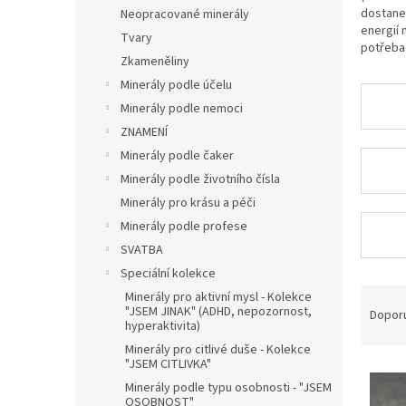
n
dostanet
Neopracované minerály
e
energií 
Tvary
l
potřeba 
Zkameněliny
Minerály podle účelu
Minerály podle nemoci
ZNAMENÍ
Minerály podle čaker
Minerály podle životního čísla
Minerály pro krásu a péči
Minerály podle profese
SVATBA
Speciální kolekce
Ř
Minerály pro aktivní mysl - Kolekce
a
"JSEM JINAK" (ADHD, nepozornost,
Dopor
hyperaktivita)
z
Minerály pro citlivé duše - Kolekce
e
"JSEM CITLIVKA"
V
n
Minerály podle typu osobnosti - "JSEM
ý
í
OSOBNOST"