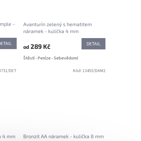
imple -
Avanturín zelený s hematitem
náramek - kulička 4 mm
DETAIL
DETAIL
289 Kč
od
Štěstí - Peníze - Sebevědomí
3731/DET
Kód:
13455/DAM2
ka 4 mm
Bronzit AA náramek - kulička 8 mm