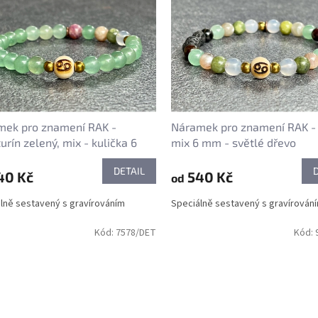
mek pro znamení RAK -
Náramek pro znamení RAK - 
urín zelený, mix - kulička 6
mix 6 mm - světlé dřevo
DETAIL
40 Kč
540 Kč
od
lně sestavený s gravírováním
Speciálně sestavený s gravírován
Kód:
7578/DET
Kód: