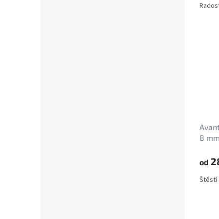
Radost 
Avant
8 m
2
od
Štěstí