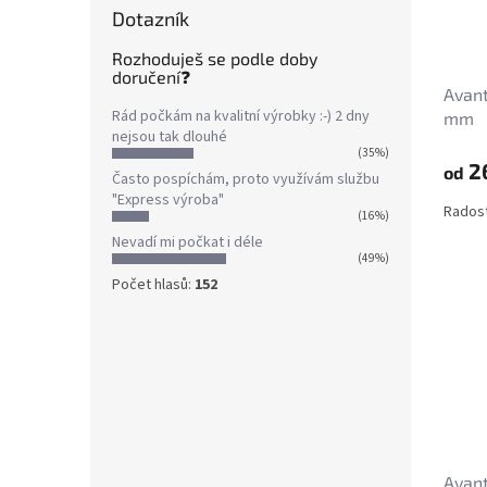
Dotazník
Rozhoduješ se podle doby
doručení❓
Avant
Rád počkám na kvalitní výrobky :-) 2 dny
mm
nejsou tak dlouhé
(35%)
2
od
Často pospíchám, proto využívám službu
"Express výroba"
Radost 
(16%)
Nevadí mi počkat i déle
(49%)
Počet hlasů:
152
Avant