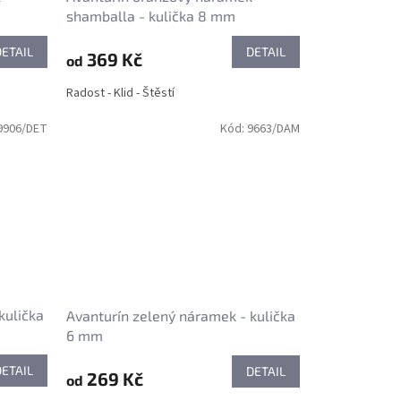
shamballa - kulička 8 mm
DETAIL
DETAIL
369 Kč
od
Radost - Klid - Štěstí
9906/DET
Kód:
9663/DAM
kulička
Avanturín zelený náramek - kulička
6 mm
DETAIL
DETAIL
269 Kč
od