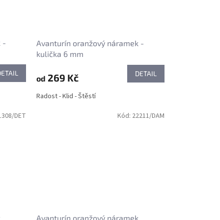
 -
Avanturín oranžový náramek -
kulička 6 mm
DETAIL
DETAIL
269 Kč
od
Radost - Klid - Štěstí
1308/DET
Kód:
22211/DAM
k
Avanturín oranžový náramek