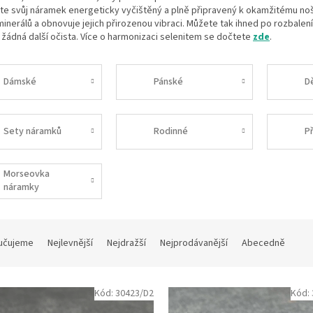
e svůj náramek energeticky vyčištěný a plně připravený k okamžitému nošení.
minerálů a obnovuje jejich přirozenou vibraci. Můžete tak ihned po rozbalení
žádná další očista.
Více o harmonizaci selenitem se dočtete
zde
.
Dámské
Pánské
D
Sety náramků
Rodinné
Př
Morseovka
náramky
učujeme
Nejlevnější
Nejdražší
Nejprodávanější
Abecedně
Kód:
30423/D2
Kód: