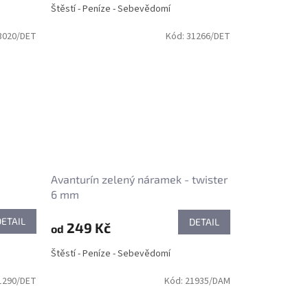
Štěstí - Peníze - Sebevědomí
3020/DET
Kód:
31266/DET
Avanturín zelený náramek - twister
6 mm
DETAIL
DETAIL
249 Kč
od
Štěstí - Peníze - Sebevědomí
1290/DET
Kód:
21935/DAM