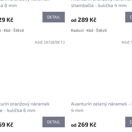
čka 8 mm
shamballa - kulička 4 mm
DETAIL
29 Kč
289 Kč
od
- Klid - Štěstí
Radost - Klid - Štěstí
Kód:
16728/DET2
Kód:
urín oranžový náramek
Avanturín zelený náramek - 
e - kulička 6 mm
4 mm
DETAIL
59 Kč
269 Kč
od