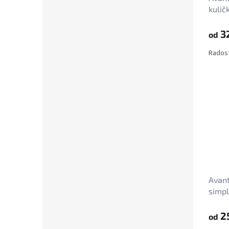
kuli
3
od
Radost 
Avant
simpl
2
od