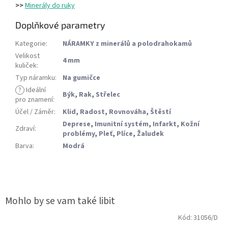
>>
Minerály do ruky
Doplňkové parametry
Kategorie
:
NÁRAMKY z minerálů a polodrahokamů
Velikost
4 mm
kuliček
:
Typ náramku
:
Na gumičce
?
Ideální
Býk
,
Rak
,
Střelec
pro znamení
:
Účel / Záměr
:
Klid
,
Radost
,
Rovnováha
,
Štěstí
Deprese
,
Imunitní systém
,
Infarkt
,
Kožní
Zdraví
:
problémy
,
Pleť
,
Plíce
,
Žaludek
Barva
:
Modrá
Kód:
31056/D