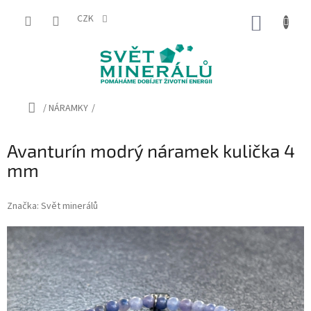
Přejít
na
CZK
NÁKUP
obsah
KOŠÍK
Domů
/
NÁRAMKY
/
Avanturín modrý náramek kulička 4
mm
Značka:
Svět minerálů