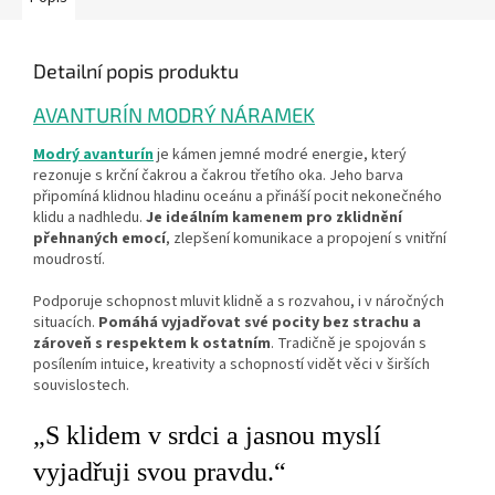
Detailní popis produktu
AVANTURÍN MODRÝ NÁRAMEK
Modrý avanturín
je kámen jemné modré energie, který
rezonuje s krční čakrou a čakrou třetího oka. Jeho barva
připomíná klidnou hladinu oceánu a přináší pocit nekonečného
klidu a nadhledu.
Je ideálním kamenem pro zklidnění
přehnaných emocí
, zlepšení komunikace a propojení s vnitřní
moudrostí.
Podporuje schopnost mluvit klidně a s rozvahou, i v náročných
situacích.
Pomáhá vyjadřovat své pocity bez strachu a
zároveň s respektem k ostatním
. Tradičně je spojován s
posílením intuice, kreativity a schopností vidět věci v širších
souvislostech.
„S klidem v srdci a jasnou myslí
vyjadřuji svou pravdu.“