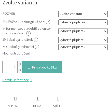
Zvolte variantu
cena:
ROZMĚR
☘️ Přívěsek - chirurgická ocel
?
✨ Harmonizovat (dobít) selenitem
před odesláním
?
🎁 Zabalit jako dárek
?
✴ Osobní gravírování
?
Možnosti doručení
Přidat do košíku
Detailní informace
ZEPTAT SE
HLÍDAT
SDÍLET