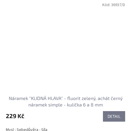
Kód:
36937/D
Náramek "KLIDNÁ HLAVA" - fluorit zelený, achát černý
náramek simple - kulička 6 a 8 mm
229 Kč
DETAIL
Mysl - Sebedůvěra - Síla