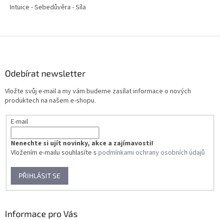
Intuice - Sebedůvěra - Síla
Z
á
p
a
Odebírat newsletter
t
Vložte svůj e-mail a my vám budeme zasílat informace o nových
í
produktech na našem e-shopu.
E-mail
Nenechte si ujít novinky, akce a zajímavosti!
Vložením e-mailu souhlasíte s
podmínkami ochrany osobních údajů
PŘIHLÁSIT SE
Informace pro Vás