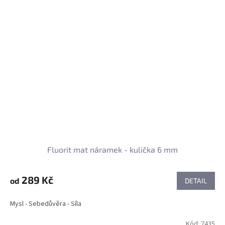
Fluorit mat náramek - kulička 6 mm
289 Kč
od
DETAIL
Mysl - Sebedůvěra - Síla
Kód:
7435