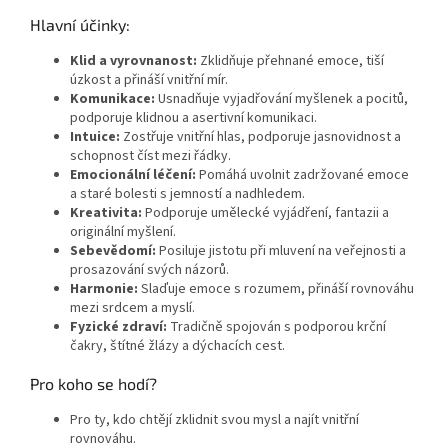
Hlavní účinky:
Klid a vyrovnanost:
Zklidňuje přehnané emoce, tiší
úzkost a přináší vnitřní mír.
Komunikace:
Usnadňuje vyjadřování myšlenek a pocitů,
podporuje klidnou a asertivní komunikaci.
Intuice:
Zostřuje vnitřní hlas, podporuje jasnovidnost a
schopnost číst mezi řádky.
Emocionální léčení:
Pomáhá uvolnit zadržované emoce
a staré bolesti s jemností a nadhledem.
Kreativita:
Podporuje umělecké vyjádření, fantazii a
originální myšlení.
Sebevědomí:
Posiluje jistotu při mluvení na veřejnosti a
prosazování svých názorů.
Harmonie:
Slaďuje emoce s rozumem, přináší rovnováhu
mezi srdcem a myslí.
Fyzické zdraví:
Tradičně spojován s podporou krční
čakry, štítné žlázy a dýchacích cest.
Pro koho se hodí?
Pro ty, kdo chtějí zklidnit svou mysl a najít vnitřní
rovnováhu.