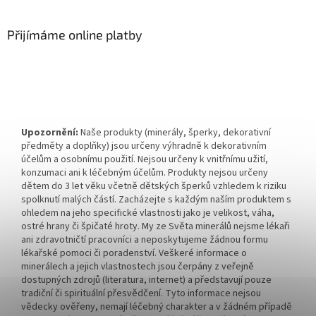
Přijímáme online platby
Upozornění:
Naše produkty (minerály, šperky, dekorativní
předměty a doplňky) jsou určeny výhradně k dekorativním
účelům a osobnímu použití. Nejsou určeny k vnitřnímu užití,
konzumaci ani k léčebným účelům. Produkty nejsou určeny
dětem do 3 let věku včetně dětských šperků vzhledem k riziku
spolknutí malých částí. Zacházejte s každým naším produktem s
ohledem na jeho specifické vlastnosti jako je velikost, váha,
ostré hrany či špičaté hroty. My ze Světa minerálů nejsme lékaři
ani zdravotničtí pracovníci a neposkytujeme žádnou formu
lékařské pomoci či poradenství. Veškeré informace o
minerálech a jejich vlastnostech jsou čerpány z veřejně
dostupných zdrojů (literatura, internet) a představují pouze
tradiční či spirituální přesvědčení. Tyto informace nejsou
vědecky ověřeny, nemají léčebný charakter a v žádném případě