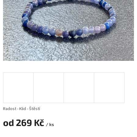
Radost - Klid - Štěstí
od
269 Kč
/ ks
Měrná