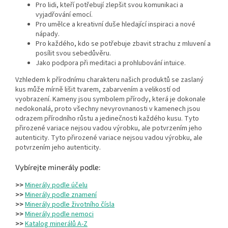
Pro lidi, kteří potřebují zlepšit svou komunikaci a
vyjadřování emocí.
Pro umělce a kreativní duše hledající inspiraci a nové
nápady.
Pro každého, kdo se potřebuje zbavit strachu z mluvení a
posílit svou sebedůvěru.
Jako podpora při meditaci a prohlubování intuice.
Vzhledem k přírodnímu charakteru našich produktů se zaslaný
kus může mírně lišit tvarem, zabarvením a velikostí od
vyobrazení. Kameny jsou symbolem přírody, která je dokonale
nedokonalá, proto všechny nevyrovnanosti v kamenech jsou
odrazem přírodního růstu a jedinečnosti každého kusu. Tyto
přirozené variace nejsou vadou výrobku, ale potvrzením jeho
autenticity. Tyto přirozené variace nejsou vadou výrobku, ale
potvrzením jeho autenticity.
Vybírejte minerály podle:
>>
Minerály podle účelu
>>
Minerály podle znamení
>>
Minerály podle životního čísla
>>
Minerály podle nemoci
>>
Katalog minerálů A-Z