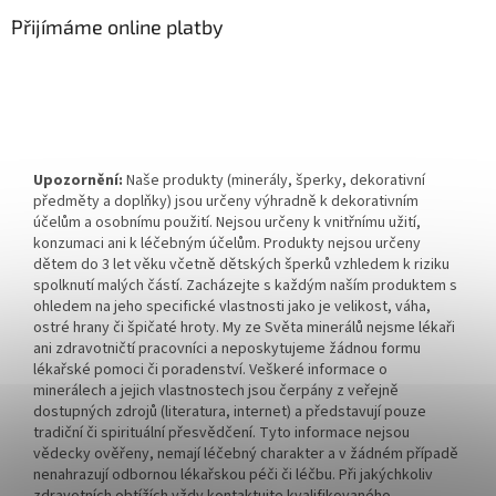
Přijímáme online platby
Upozornění:
Naše produkty (minerály, šperky, dekorativní
předměty a doplňky) jsou určeny výhradně k dekorativním
účelům a osobnímu použití. Nejsou určeny k vnitřnímu užití,
konzumaci ani k léčebným účelům. Produkty nejsou určeny
dětem do 3 let věku včetně dětských šperků vzhledem k riziku
spolknutí malých částí. Zacházejte s každým naším produktem s
ohledem na jeho specifické vlastnosti jako je velikost, váha,
ostré hrany či špičaté hroty. My ze Světa minerálů nejsme lékaři
ani zdravotničtí pracovníci a neposkytujeme žádnou formu
lékařské pomoci či poradenství. Veškeré informace o
minerálech a jejich vlastnostech jsou čerpány z veřejně
dostupných zdrojů (literatura, internet) a představují pouze
tradiční či spirituální přesvědčení. Tyto informace nejsou
vědecky ověřeny, nemají léčebný charakter a v žádném případě
nenahrazují odbornou lékařskou péči či léčbu. Při jakýchkoliv
zdravotních obtížích vždy kontaktujte kvalifikovaného