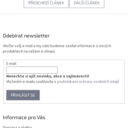
PŘEDCHOZÍ ČLÁNEK
DALŠÍ ČLÁNEK
Z
á
p
a
Odebírat newsletter
t
Vložte svůj e-mail a my vám budeme zasílat informace o nových
í
produktech na našem e-shopu.
E-mail
Nenechte si ujít novinky, akce a zajímavosti!
Vložením e-mailu souhlasíte s
podmínkami ochrany osobních údajů
PŘIHLÁSIT SE
Informace pro Vás
Doprava a platba