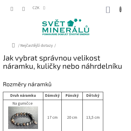
Přejít
na
CZK
NÁKUP
obsah
KOŠÍK
Domů
/
Nejčastější dotazy
/
Jak vybrat správnou velikost
náramku, kuličky nebo náhrdelníku
Rozměry náramků
Druh náramku
Dámský
Pánský
Dětský
Na gumičce
17 cm
20 cm
13,5 cm