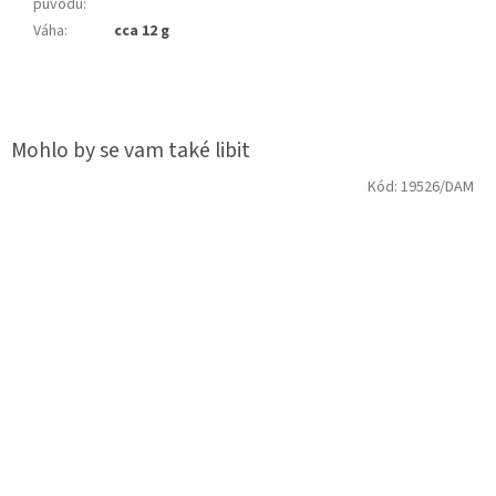
původu
:
Váha
:
cca 12 g
Kód:
19526/DAM