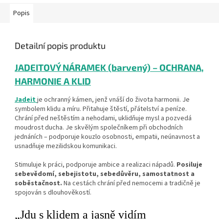
Popis
Detailní popis produktu
JADEITOVÝ NÁRAMEK (barvený) – OCHRANA,
HARMONIE A KLID
Jadeit
je ochranný kámen, jenž vnáší do života harmonii. Je
symbolem klidu a míru. Přitahuje štěstí, přátelství a peníze.
Chrání před neštěstím a nehodami, uklidňuje mysl a pozvedá
moudrost ducha. Je skvělým společníkem při obchodních
jednáních – podporuje kouzlo osobnosti, empatii, neúnavnost a
usnadňuje mezilidskou komunikaci.
Stimuluje k práci, podporuje ambice a realizaci nápadů.
Posiluje
sebevědomí, sebejistotu, sebedůvěru, samostatnost a
soběstačnost.
Na cestách chrání před nemocemi a tradičně je
spojován s dlouhověkostí.
„Jdu s klidem a jasně vidím