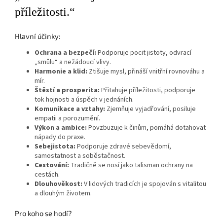
příležitosti.“
Hlavní účinky:
Ochrana a bezpečí:
Podporuje pocit jistoty, odvrací
„smůlu“ a nežádoucí vlivy.
Harmonie a klid:
Ztišuje mysl, přináší vnitřní rovnováhu a
mír.
Štěstí a prosperita:
Přitahuje příležitosti, podporuje
tok hojnosti a úspěch v jednáních.
Komunikace a vztahy:
Zjemňuje vyjadřování, posiluje
empatii a porozumění.
Výkon a ambice:
Povzbuzuje k činům, pomáhá dotahovat
nápady do praxe.
Sebejistota:
Podporuje zdravé sebevědomí,
samostatnost a soběstačnost.
Cestování:
Tradičně se nosí jako talisman ochrany na
cestách.
Dlouhověkost:
V lidových tradicích je spojován s vitalitou
a dlouhým životem.
Pro koho se hodí?