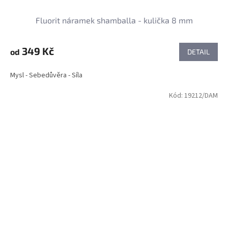
Fluorit náramek shamballa - kulička 8 mm
349 Kč
od
DETAIL
Mysl - Sebedůvěra - Síla
Kód:
19212/DAM