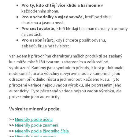
Pro ty, kdo chtějí více klidu a harmonie
v
každodenním shonu.
Pro obchodníky a vyjednavače,
kteří potřebují
charizma a jasnou mysl.
Pro cestovatele,
kteří hledají talisman ochrany a pohody
na cestách.
Pro osobní růst,
když chcete posílit odvahu,
sebedůvěru a nezávislost.
Vzhledem k přírodnímu charakteru našich produktů se zaslaný
kus může mírně lišit tvarem, zabarvením a velikostí od
vyobrazení. Kameny jsou symbolem přírody, která je dokonale
nedokonalá, proto všechny nevyrovnanosti v kamenech jsou
odrazem přírodního růstu a jedinečnosti každého kusu. Tyto
přirozené variace nejsou vadou výrobku, ale potvrzením jeho
autenticity. Tyto přirozené variace nejsou vadou výrobku, ale
potvrzením jeho autenticity.
Vybírejte minerály podle:
>>
Minerály podle účelu
>>
Minerály podle znamení
>>
Minerály podle životního čísla