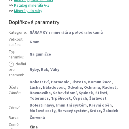
>>
Minerály podle nemoci
>>
Katalog minerálů A-Z
>>
Minerály do ruky
Doplňkové parametry
Kategorie
:
NÁRAMKY z minerálů a polodrahokamů
Velikost
6 mm
kuliček
:
Typ
Na gumičce
náramku
:
?
Ideální
pro
Ryby
,
Rak
,
Váhy
znamení
:
Bohatství
,
Harmonie
,
Jistota
,
Komunikace
,
Účel /
Láska
,
Náladovost
,
Odvaha
,
Ochrana
,
Radost
,
Záměr
:
Rovnováha
,
Sebevědomí
,
Spánek
,
Štěstí
,
Tolerance
,
Trpělivost
,
Úspěch
,
Žárlivost
Bolesti hlavy
,
Imunitní systém
,
Krevní oběh
,
Zdraví
:
Močové cesty
,
Nervový systém
,
Srdce
,
Žaludek
Barva
:
Červená
Země
Čína