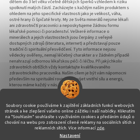
dětem do 3 let věku včetně dětských šperků vzhledem k riziku
spolknutí malých částí. Zacházejte s každým naším produktem s
ohledem na jeho specifické vlastnosti jako je velikost, váha,
ostré hrany či špičaté hroty. My ze Světa minerálů nejsme lékaři
ani zdravotničtí pracovníci a neposkytujeme žádnou formu
lékařské pomoci či poradenství. Veškeré informace o
minerálech a jejich vlastnostech jsou čerpány z veřejně
dostupných zdrojů (literatura, internet) a představují pouze
tradiční či spirituální přesvědčení. Tyto informace nejsou
vědecky ověřeny, nemají léčebný charakter a v žádném případě
nenahrazují odbornou lékařskou péči či léčbu. Při jakýchkoliv
zdravotních obtížích vždy kontaktujte kvalifikovaného
zdravotnického pracovníka. Naším cílem je být vám nápomocni
především na spirituální rovině a rozvíjet vnitřní sílu a energii,
kterou máme každý v nás.
Soubory cookie používáme k zajištění základních funkcí webových
stránek a ke zlepšení vašeho online zážitku i naší nabídky.
Kliknutím
na "Souhlasím" souhlasíte s využíváním cookies a předáním údajů o
Vytvořil Shoptet
chování na webu pro zobrazení cílené reklamy na sociálních sítích a
reklamních sítích. Více informací
zde
.
Nastavení