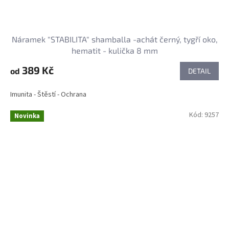
Náramek "STABILITA" shamballa -achát černý, tygří oko,
hematit - kulička 8 mm
389 Kč
od
DETAIL
Imunita - Štěstí - Ochrana
Kód:
9257
Novinka