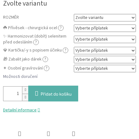
Zvolte variantu
cena:
ROZMĚR
☘️ Přívěsek - chirurgická ocel
?
✨ Harmonizovat (dobít) selenitem
před odesláním
?
💎 Kartička/-y s popisem účinku
?
🎁 Zabalit jako dárek
?
✴ Osobní gravírování
?
Možnosti doručení
Přidat do košíku
Detailní informace