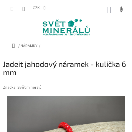
Přejít
na
CZK
NÁKUP
obsah
KOŠÍK
Domů
/
NÁRAMKY
/
Jadeit jahodový náramek - kulička 6
mm
Značka:
Svět minerálů