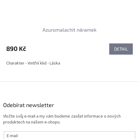
Azuromalachit náramek
890 Kč
DETAIL
Charakter - Vnitřní klid - Láska
Z
á
p
a
Odebírat newsletter
t
Vložte svůj e-mail a my vám budeme zasílat informace o nových
í
produktech na našem e-shopu.
E-mail