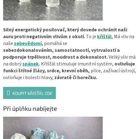
Silný energetický posilovač, který dovede ochránit naši
auru proti negativním vlivům z okolí.
To je
křišťál.
Má vliv na
naše
sebevědomí
,
pomáhá se
sebezdokonalováním, samostatností, vytrvalostí a
podporuje trpělivost, moudrost a dokonalost.
Velký vliv má
na dobrý
spánek
.
Křišťál stimuluje imunitní systém,
ovlivňuje
funkci štítné žlázy, srdce, krevní oběh,
plíce, zažívací ústrojí,
ovlivňuje i bolesti hlavy,
závratě či horečku.
KOUPIT KŘIŠŤÁL ZDE
Při úplňku nabíjejte