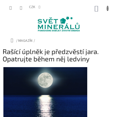
Přejít
na
CZK
NÁKUP
obsah
KOŠÍK
Domů
/
MAGAZÍN
/
Rašící úplněk je předzvěstí jara.
Opatrujte během něj ledviny