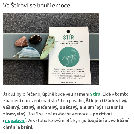
Ve Štírovi se bouří emoce
Jak už bylo řečeno, úplně bude ve znamení
Štíra.
Lidé v tomto
znamení narození mají složitou povahu,
Štír je ctižádostivý,
vášnivý, citlivý, mlčenlivý, obětavý, ale umí být i labilní a
zlomyslný
. Bouří se v něm všechny emoce –
pozitivní
i
negativní
.
Ve vztahu ke svým blízkým
je loajální a své bližní
chrání a brání.