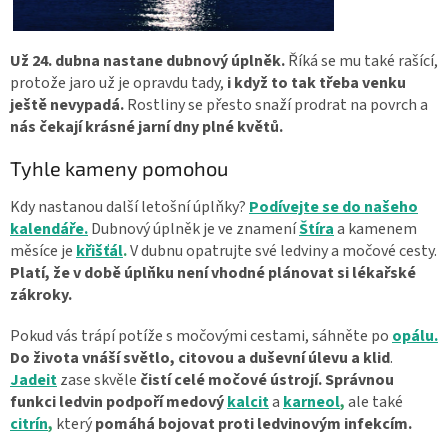
Už 24. dubna nastane dubnový úplněk.
Říká se mu také rašící,
protože jaro už je opravdu tady,
i když to tak třeba venku
ještě nevypadá.
Rostliny se přesto snaží prodrat na povrch a
nás čekají krásné jarní dny plné květů.
Tyhle kameny pomohou
Kdy nastanou další letošní úplňky?
Podívejte se do našeho
kalendáře.
Dubnový úplněk je ve znamení
Štíra
a kamenem
měsíce je
křišťál
.
V dubnu opatrujte své ledviny a močové cesty.
Platí, že v době úplňku není vhodné plánovat si lékařské
zákroky.
Pokud vás trápí potíže s močovými cestami, sáhněte po
opálu.
Do života vnáší světlo, citovou a duševní úlevu a klid
.
Jadeit
zase skvěle
čistí celé močové ústrojí.
Správnou
funkci ledvin podpoří medový
kalcit
a
karneol
,
ale také
citrín
,
který
pomáhá bojovat proti ledvinovým infekcím.