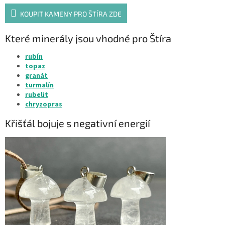
KOUPIT KAMENY PRO ŠTÍRA ZDE
Které minerály jsou vhodné pro Štíra
rubín
topaz
granát
turmalín
rubelit
chryzopras
Křišťál bojuje s negativní energií