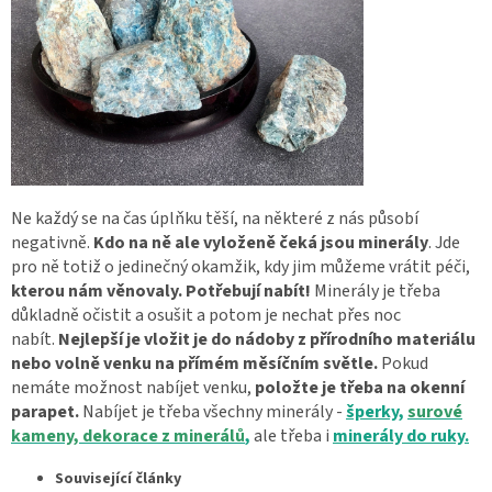
Ne každý se na čas úplňku těší, na některé z nás působí
negativně.
Kdo na ně ale vyloženě čeká jsou minerály
. Jde
pro ně totiž o jedinečný okamžik, kdy jim můžeme vrátit péči,
kterou nám věnovaly. Potřebují nabít!
Minerály je třeba
důkladně očistit a osušit a potom je nechat přes noc
nabít.
Nejlepší je vložit je do nádoby z přírodního materiálu
nebo volně venku na přímém měsíčním světle.
Pokud
nemáte možnost nabíjet venku,
položte je třeba na okenní
parapet.
Nabíjet je třeba všechny minerály -
šperky,
surové
kameny,
dekorace
z minerálů
,
ale třeba i
minerály do ruky.
Související články