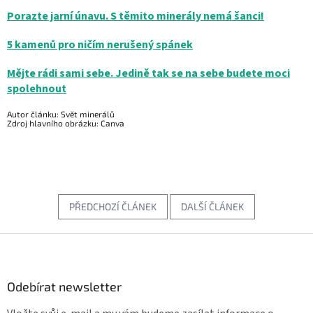
Porazte jarní únavu. S těmito minerály nemá šanci!
5 kamenů pro ničím nerušený spánek
Mějte rádi sami sebe. Jedině tak se na sebe budete moci
spolehnout
Autor článku: Svět minerálů
Zdroj hlavního obrázku: Canva
PŘEDCHOZÍ ČLÁNEK
DALŠÍ ČLÁNEK
Z
á
p
a
Odebírat newsletter
t