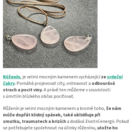
Růženín
,
je velmi mocným kamenem vycházející
ze
srdeční
čakry
.
Pomáhá projevovat city, vnímavost a
odbourává
strach
a pocit viny.
A právě ten můžeme v souvislosti
s úmrtím blízkého občas pociťovat.
Růženín je velmi mocným kamenem a kromě toho,
že nám
může dopřát klidný spánek, také uklidňuje při
smutku, traumatech a krizích
a dodává životní energii. Pokud
se potřebujete spolehnout na účinky růženínu,
uložte ho