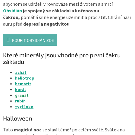
abychom se udrželi v rovnováze mezi životem a smrtí.
Obsidián
je spojený se základní a kořenovou
čakrou,
pomáhá silné energie uzemnit a pročistit. Chrání naši
auru před
depresí a negativitou
.
KOUPIT OBSIDIÁN ZDE
Které minerály jsou vhodné pro první čakru
základu
achát
heliotrop
hematit
korál
granát
rubín
tygří oko
Halloween
Tato
magická noc
se slaví téměř po celém světě. Svátek na