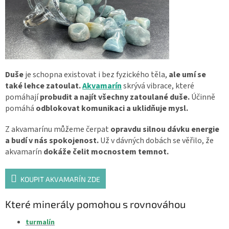
Duše
je schopna existovat i bez fyzického těla,
ale umí se
také lehce zatoulat.
Akvamarín
skrývá vibrace, které
pomáhají
probudit
a najít všechny zatoulané duše.
Účinně
pomáhá
odblokovat komunikaci a uklidňuje mysl.
Z akvamarínu můžeme čerpat
opravdu silnou dávku energie
a budí v nás spokojenost.
Už v dávných dobách se věřilo, že
akvamarín
dokáže čelit mocnostem temnot.
KOUPIT AKVAMARÍN ZDE
Které minerály pomohou s rovnováhou
turmalín