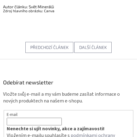
Autor článku: Svět Minerálů
Zdroj hlavního obrázku: Canva
PŘEDCHOZÍ ČLÁNEK
DALŠÍ ČLÁNEK
Z
á
p
a
Odebírat newsletter
t
Vložte svůj e-mail a my vám budeme zasílat informace o
í
nových produktech na našem e-shopu.
E-mail
Nenechte si ujít novinky, akce a zajímavosti!
Vložením e-mailu souhlasíte s
podmínkami ochrany