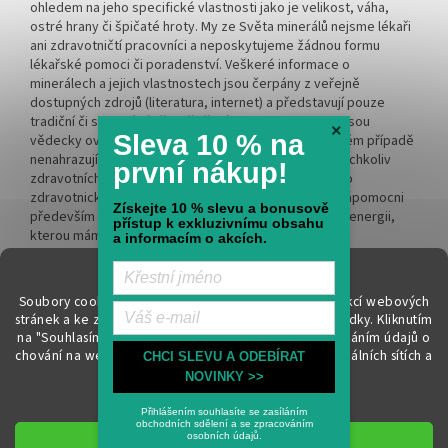
ohledem na jeho specifické vlastnosti jako je velikost, váha,
ostré hrany či špičaté hroty. My ze Světa minerálů nejsme lékaři
ani zdravotničtí pracovníci a neposkytujeme žádnou formu
lékařské pomoci či poradenství. Veškeré informace o
minerálech a jejich vlastnostech jsou čerpány z veřejně
dostupných zdrojů (literatura, internet) a představují pouze
tradiční či spirituální přesvědčení. Tyto informace nejsou
×
Sleva 10 % na
vědecky ověřeny, nemají léčebný charakter a v žádném případě
nenahrazují odbornou lékařskou péči či léčbu. Při jakýchkoliv
první nákup!
zdravotních obtížích vždy kontaktujte kvalifikovaného
zdravotnického pracovníka. Naším cílem je být vám nápomocni
Získejte 10 % slevu a bonusově
především na spirituální rovině a rozvíjet vnitřní sílu a energii,
přístup k exkluzivnímu obsahu
kterou máme každý v nás.
a informacím o akcích.
Soubory cookie používáme k zajištění základních funkcí webových
stránek a ke zlepšení vašeho online zážitku i naší nabídky.
Kliknutím
na "Souhlasím" souhlasíte s využíváním cookies a předáním údajů o
Vytvořil Shoptet
chování na webu pro zobrazení cílené reklamy na sociálních sítích a
CHCI SLEVU A ODEBÍRAT
reklamních sítích. Více informací
zde
.
NOVINKY >>
Nastavení
Copyright 2026
Svět minerálů
. Všechna práva vyhrazena.
Upravit
Přihlášením souhlasíte se zasíláním
obchodních sdělení a se zpracováním
nastavení cookies
osobních údajů.
Souhlasím