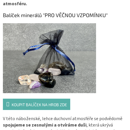
atmosféru.
Balíček minerálů "PRO VĚČNOU VZPOMÍNKU"
KOUPIT BALÍČEK NA HROB ZDE
V této náboženské, lehce duchovní atmosféře se podvědomě
spojujeme se zesnulými a otvíráme duši
, která ukrývá