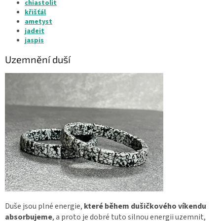
chiastolit
křišťál
ametyst
jadeit
jaspis
Uzemnění duší
Duše jsou plné energie,
které během dušičkového víkendu
absorbujeme
, a proto je dobré tuto silnou energii uzemnit,