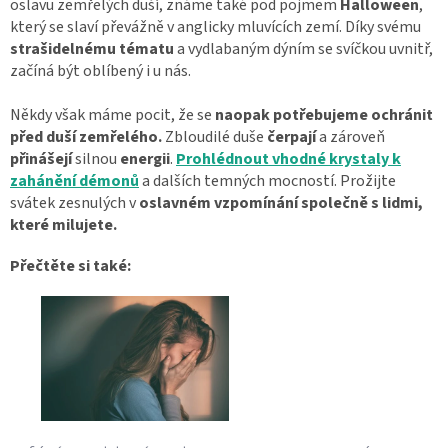
oslavu zemřelých duší, známe také pod pojmem
Halloween
,
který se slaví převážně v anglicky mluvících zemí. Díky svému
strašidelnému tématu
a vydlabaným dýním se svíčkou uvnitř,
začíná být oblíbený i u nás.
Někdy však máme pocit, že se
naopak potřebujeme
ochránit
před duší zemřelého.
Zbloudilé duše
čerpají
a zároveň
přinášejí
silnou
energii
.
Prohlédnout vhodné krystaly k
zahánění démonů
a dalších temných mocností. Prožijte
svátek zesnulých v
oslavném vzpomínání
společně s lidmi,
které milujete.
Přečtěte si také: