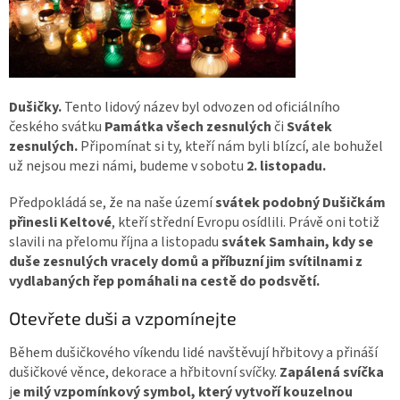
Dušičky.
Tento lidový název byl odvozen od oficiálního
českého svátku
Památka všech zesnulých
či
Svátek
zesnulých.
Připomínat si ty, kteří nám byli blízcí, ale bohužel
už nejsou mezi námi, budeme
v sobotu
2. listopadu.
Předpokládá se, že na naše území
svátek podobný Dušičkám
přinesli Keltové
, kteří střední Evropu osídlili. Právě oni totiž
slavili na přelomu října a listopadu
svátek Samhain, kdy se
duše zesnulých vracely domů a příbuzní jim svítilnami z
vydlabaných řep pomáhali na cestě do podsvětí.
Otevřete duši a vzpomínejte
Během dušičkového víkendu lidé navštěvují hřbitovy a přináší
dušičkové věnce, dekorace a hřbitovní svíčky.
Zapálená svíčka
j
e milý vzpomínkový symbol, který vytvoří kouzelnou