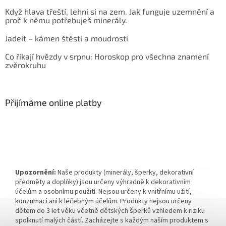
Když hlava třeští, lehni si na zem. Jak funguje uzemnění a
proč k němu potřebuješ minerály.
Jadeit – kámen štěstí a moudrosti
Co říkají hvězdy v srpnu: Horoskop pro všechna znamení
zvěrokruhu
Přijímáme online platby
Upozornění:
Naše produkty (minerály, šperky, dekorativní
předměty a doplňky) jsou určeny výhradně k dekorativním
účelům a osobnímu použití. Nejsou určeny k vnitřnímu užití,
konzumaci ani k léčebným účelům. Produkty nejsou určeny
dětem do 3 let věku včetně dětských šperků vzhledem k riziku
spolknutí malých částí. Zacházejte s každým naším produktem s