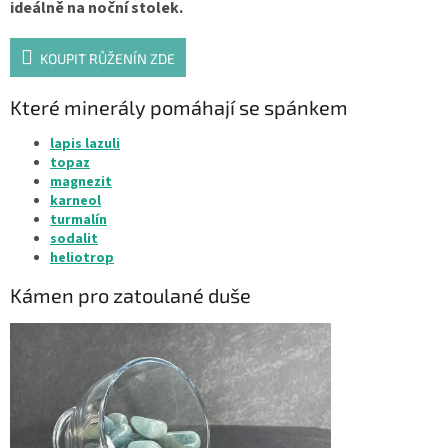
ideálně na noční stolek.
KOUPIT RŮŽENÍN ZDE
Které minerály pomáhají se spánkem
lapis lazuli
topaz
magnezit
karneol
turmalín
sodalit
heliotrop
Kámen pro zatoulané duše