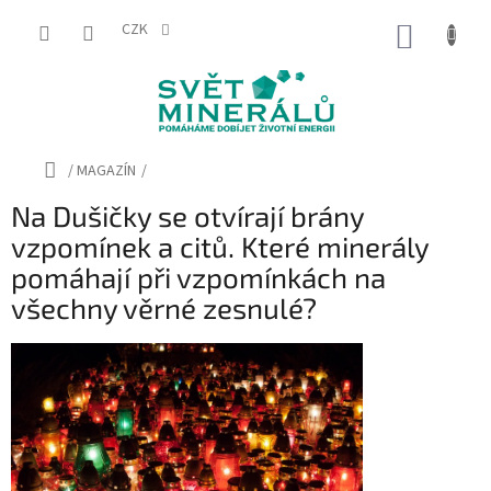
Přejít
na
CZK
NÁKUP
obsah
KOŠÍK
Domů
/
MAGAZÍN
/
Na Dušičky se otvírají brány
vzpomínek a citů. Které minerály
pomáhají při vzpomínkách na
všechny věrné zesnulé?