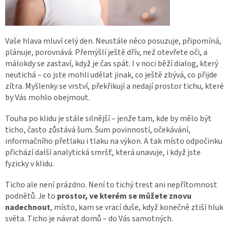
Vaše hlava mluví celý den. Neustále něco posuzuje, připomíná,
plánuje, porovnává. Přemýšlí ještě dřív, než otevřete oči, a
málokdy se zastaví, když je čas spát. I v noci běží dialog, který
neutichá – co jste mohli udělat jinak, co ještě zbývá, co přijde
zítra. Myšlenky se vrství, překřikují a nedají prostor tichu, které
by Vás mohlo obejmout.
Touha po klidu je stále silnější – jenže tam, kde by mělo být
ticho, často zůstává šum. Šum povinností, očekávání,
informačního přetlaku i tlaku na výkon. A tak místo odpočinku
přichází další analytická smršť, která unavuje, i když jste
fyzicky v klidu.
Ticho ale není prázdno. Není to tichý trest ani nepřítomnost
podnětů. Je to
prostor, ve kterém se můžete znovu
nadechnout
, místo, kam se vrací duše, když konečně ztiší hluk
světa. Ticho je návrat domů – do Vás samotných.