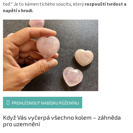
teď.“
Je to kámen tichého soucitu, který
rozpouští tvrdost a
napětí v hrudi.
PROHLÉDNOUT NABÍDKU RŮŽENÍNU
Když Vás vyčerpá všechno kolem – záhněda
pro uzemnění