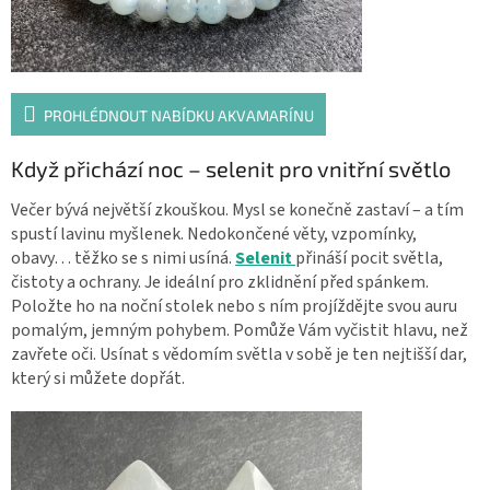
PROHLÉDNOUT NABÍDKU AKVAMARÍNU
Když přichází noc – selenit pro vnitřní světlo
Večer bývá největší zkouškou. Mysl se konečně zastaví – a tím
spustí lavinu myšlenek. Nedokončené věty, vzpomínky,
obavy… těžko se s nimi usíná.
Selenit
přináší pocit světla,
čistoty a ochrany. Je ideální pro zklidnění před spánkem.
Položte ho na noční stolek nebo s ním projíždějte svou auru
pomalým, jemným pohybem. Pomůže Vám vyčistit hlavu, než
zavřete oči. Usínat s vědomím světla v sobě je ten nejtišší dar,
který si můžete dopřát.