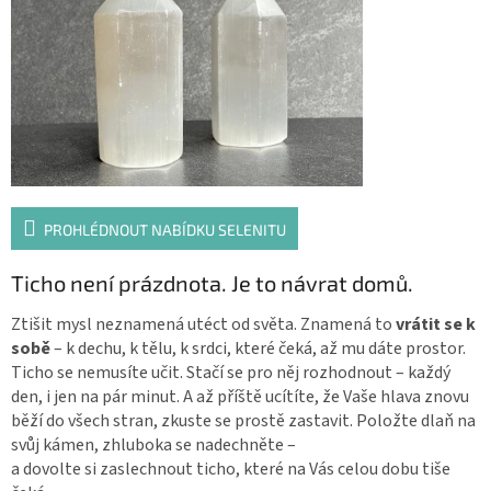
PROHLÉDNOUT NABÍDKU SELENITU
Ticho není prázdnota. Je to návrat domů.
Ztišit mysl neznamená utéct od světa. Znamená to
vrátit se k
sobě
– k dechu, k tělu, k srdci, které čeká, až mu dáte prostor.
Ticho se nemusíte učit. Stačí se pro něj rozhodnout – každý
den, i jen na pár minut. A až příště ucítíte, že Vaše hlava znovu
běží do všech stran, zkuste se prostě zastavit. Položte dlaň na
svůj kámen, zhluboka se nadechněte –
a dovolte si zaslechnout ticho, které na Vás celou dobu tiše