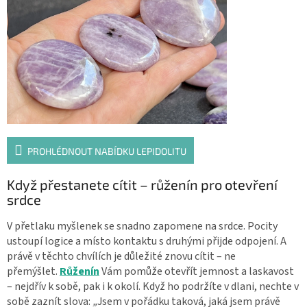
PROHLÉDNOUT NABÍDKU LEPIDOLITU
Když přestanete cítit – růženín pro otevření
srdce
V přetlaku myšlenek se snadno zapomene na srdce. Pocity
ustoupí logice a místo kontaktu s druhými přijde odpojení. A
právě v těchto chvílích je důležité znovu cítit – ne
přemýšlet.
Růženín
Vám pomůže otevřít jemnost a laskavost
– nejdřív k sobě, pak i k okolí. Když ho podržíte v dlani, nechte v
sobě zaznít slova:
„
Jsem v pořádku taková, jaká jsem právě