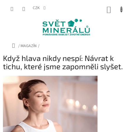
Přejít
na
CZK
NÁKUP
obsah
KOŠÍK
Domů
/
MAGAZÍN
/
Když hlava nikdy nespí: Návrat k
tichu, které jsme zapomněli slyšet.