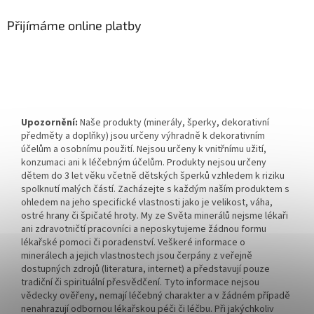
Přijímáme online platby
Upozornění:
Naše produkty (minerály, šperky, dekorativní
předměty a doplňky) jsou určeny výhradně k dekorativním
účelům a osobnímu použití. Nejsou určeny k vnitřnímu užití,
konzumaci ani k léčebným účelům. Produkty nejsou určeny
dětem do 3 let věku včetně dětských šperků vzhledem k riziku
spolknutí malých částí. Zacházejte s každým naším produktem s
ohledem na jeho specifické vlastnosti jako je velikost, váha,
ostré hrany či špičaté hroty. My ze Světa minerálů nejsme lékaři
ani zdravotničtí pracovníci a neposkytujeme žádnou formu
lékařské pomoci či poradenství. Veškeré informace o
minerálech a jejich vlastnostech jsou čerpány z veřejně
dostupných zdrojů (literatura, internet) a představují pouze
tradiční či spirituální přesvědčení. Tyto informace nejsou
vědecky ověřeny, nemají léčebný charakter a v žádném případě
nenahrazují odbornou lékařskou péči či léčbu. Při jakýchkoliv