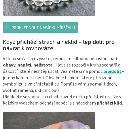
PROHLÉDNOUT NABÍDKU KŘIŠŤÁLU
Když přichází strach a neklid – lepidolit pro
návrat k rovnováze
V tichu se často ozývá to, čemu jsme dlouho nenaslouchali –
obavy, napětí, nejistota
. Hlava se roztočí v kruhu scénářů a
úzkostí, které nechtějí ustát. Vezměte si na pomoc
lepidolit
–
jemný kámen ztišení. Obsahuje lithium, které přirozeně
symbolizuje vnitřní stabilitu. Pomůže Vám zpomalit dech,
uvolnit ramena, uklidnit puls.
Uklidněte se spolu – na chvíli zavřete oči a představte si, že s
každým výdechem odchází napětí a s nádechem
přichází klid.