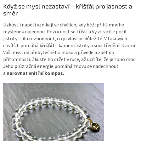
Když se mysl nezastaví – křišťál pro jasnost a
směr
Úzkost i napětí vznikají ve chvílích, kdy běží příliš mnoho
myšlenek najednou. Pozornost se tříští a Vy ztrácíte pocit
jistoty i sílu rozhodnout, co je vlastně důležité. V takových
chvílích pomáhá
křišťál
– kámen čistoty a soustředění. Uvolní
Vaši mysl od přebytečného hluku a přivede ji zpět do
přítomnosti. Zkuste ho držet v ruce, až ucítíte, že je toho moc.
Jeho průzračná energie pomáhá znovu se nadechnout
a
narovnat vnitřní kompas.