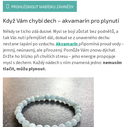
PROHLÉDNOUT NABÍDKU ZÁHNĚDY
Když Vám chybí dech – akvamarín pro plynutí
Někdy se ticho zdá dusivé. Mysl se bojí zůstat bez podnětů, a
tak Vás nutí přemýšlet dál, dokud se z unaveného dechu
nestane lapání po vzduchu.
Akvamarín
připomíná proud vody –
jemný, neúnavný, ale přirozený. Pomůže Vám znovu dýchat.
Držte ho blízko při chvílích stresu – jeho energie propojuje
mysl s dechem. Každý nádech s ním znamená jedno:
nemusím
tlačit, můžu plynout.