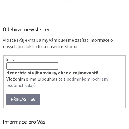
Z
á
p
a
Odebírat newsletter
t
Vložte svůj e-mail a my vám budeme zasílat informace o
í
nových produktech na našem e-shopu.
E-mail
Nenechte si ujít novinky, akce a zajímavosti!
Vložením e-mailu souhlasíte s
podmínkami ochrany
osobních údajů
PŘIHLÁSIT SE
Informace pro Vás