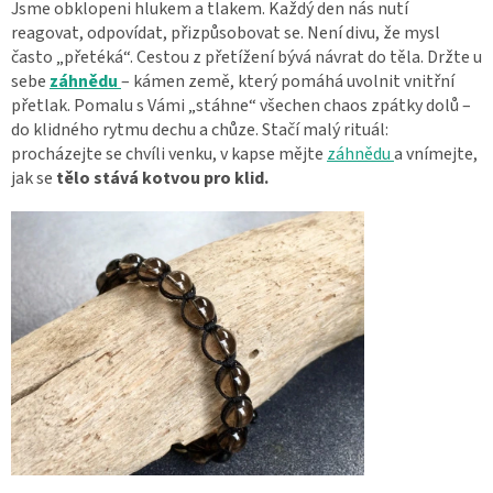
Jsme obklopeni hlukem a tlakem. Každý den nás nutí
reagovat, odpovídat, přizpůsobovat se. Není divu, že mysl
často „přetéká“. Cestou z přetížení bývá návrat do těla. Držte u
sebe
záhnědu
– kámen země, který pomáhá uvolnit vnitřní
přetlak. Pomalu s Vámi „stáhne“ všechen chaos zpátky dolů –
do klidného rytmu dechu a chůze. Stačí malý rituál:
procházejte se chvíli venku, v kapse mějte
záhnědu
a vnímejte,
jak se
tělo stává kotvou pro klid.