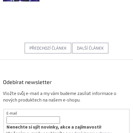
PŘEDCHOZÍ ČLÁNEK
DALŠÍ ČLÁNEK
Z
á
p
a
Odebírat newsletter
t
Vložte svůj e-mail a my vám budeme zasílat informace o
í
nových produktech na našem e-shopu.
E-mail
Nenechte si ujít novinky, akce a zajímavosti!