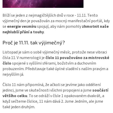
Blíží se jeden z nejmagičtějších dnů v roce - 11.11. Tento
výjimečný den je považován za mocný manifestační portál, kdy
se
energie vesmíru
spojují, aby nám pomohly
zhmotnit naše
nejhlubší přání a touhy
.
Proč je 11.11. tak výjimečný?
Listopad je sám o sobě výjimečný měsíc, protože nese vibraci
čísla 11. V numerologii je
číslo 11 považováno za mistrovské
číslo
spojené s vyššími sférami, božstvím a duchovním
probuzením. Představuje také úplné sladění s naším pravým a
nejvyšším já.
Číslo 11 nám připomíná, že ačkoli se jevíme jako oddělení
jedinci, jsme ve skutečnosti všichni propojeni a jsme
součástí
většího celku
. To se odráží v čísle 1 opakovaném dvakrát, a
když sečteme číslice, 11 nám dává 2. Jsme Jedním, ale jsme
také jeden druhým.