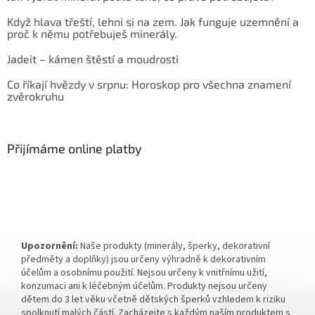
Když hlava třeští, lehni si na zem. Jak funguje uzemnění a
proč k němu potřebuješ minerály.
Jadeit – kámen štěstí a moudrosti
Co říkají hvězdy v srpnu: Horoskop pro všechna znamení
zvěrokruhu
Přijímáme online platby
Upozornění:
Naše produkty (minerály, šperky, dekorativní
předměty a doplňky) jsou určeny výhradně k dekorativním
účelům a osobnímu použití. Nejsou určeny k vnitřnímu užití,
konzumaci ani k léčebným účelům. Produkty nejsou určeny
dětem do 3 let věku včetně dětských šperků vzhledem k riziku
spolknutí malých částí. Zacházejte s každým naším produktem s