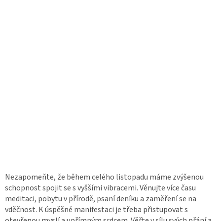
Nezapomeňte, že během celého listopadu máme zvýšenou
schopnost spojit se s vyššími vibracemi. Věnujte více času
meditaci, pobytu v přírodě, psaní deníku a zaměření se na
vděčnost. K úspěšné manifestaci je třeba přistupovat s
otevřenou myslí a upřímným srdcem. Věřte v sílu svých přání a