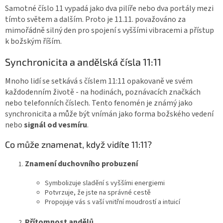
Samotné číslo 11 vypadá jako dva pilíře nebo dva portály mezi
tímto světem a dalším. Proto je 11.11. považováno za
mimořádně silný den pro spojení s vyššími vibracemi a přístup
k božským říším.
Synchronicita a andělská čísla 11:11
Mnoho lidí se setkává s číslem 11:11 opakovaně ve svém
každodenním životě - na hodinách, poznávacích značkách
nebo telefonních číslech. Tento fenomén je známý jako
synchronicita a může být vnímán jako forma božského vedení
nebo
signál od vesmíru
.
Co může znamenat, když vidíte 11:11?
Znamení duchovního probuzení
Symbolizuje sladění s vyššími energiemi
Potvrzuje, že jste na správné cestě
Propojuje vás s vaší vnitřní moudrostí a intuicí
Přítomnost andělů