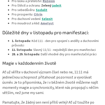
Pro lásku a přátelství:
Růženín
Pro štěstí a ochranu:
Zelený
jadeit
Pro sebedůvěru:
Sodalit
Pro prosperitu:
Citrín
Pro duchovní vedení:
Selenit
Pro moudrost a klid:
Ametyst
Důležité dny v listopadu pro manifestaci:
1. listopadu
: Kód 111 - den pro spojení s anděly a duchovními
průvodci
11. listopadu
: Slavný 11/11 - nejsilnější den pro manifestaci
28. a 29. listopadu
: Další vhodné dny pro manifestační práci
Magie v každodenním životě
Ať už věříte v duchovní význam čísel nebo ne, 11:11 má
jedinečnou schopnost přitahovat pozornost a vyvolávat
úsměv. Je to připomínka, že i v běžném životě můžeme najít
momenty magie a synchronicity, které nás propojují s něčím
větším, než jsme my sami.
Pamatujte, že žádný sen není příliš velký! Ať už toužíte po