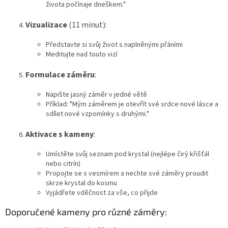
života počínaje dneškem."
Vizualizace
(11 minut):
Představte si svůj život s naplněnými přáními
Meditujte nad touto vizí
Formulace záměru
:
Napište jasný záměr v jedné větě
Příklad: "Mým záměrem je otevřít své srdce nové lásce a
sdílet nové vzpomínky s druhými."
Aktivace s kameny
:
Umístěte svůj seznam pod krystal (nejlépe čirý křišťál
nebo citrín)
Propojte se s vesmírem a nechte své záměry proudit
skrze krystal do kosmu
Vyjádřete vděčnost za vše, co přijde
Doporučené kameny pro různé záměry: