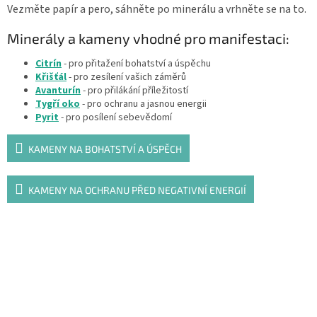
Vezměte papír a pero, sáhněte po minerálu a vrhněte se na to.
Minerály a kameny vhodné pro manifestaci:
Citrín
- pro přitažení bohatství a úspěchu
Křišťál
- pro zesílení vašich záměrů
Avanturín
- pro přilákání příležitostí
Tygří oko
- pro ochranu a jasnou energii
Pyrit
- pro posílení sebevědomí
KAMENY NA BOHATSTVÍ A ÚSPĚCH
KAMENY NA OCHRANU PŘED NEGATIVNÍ ENERGIÍ