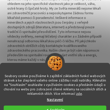
ohledem na jeho specifické vlastnosti jako je velikost, váha,
ostré hrany či špičaté hroty. My ze Světa minerálů nejsme lékaři
ani zdravotničtí pracovníci a neposkytujeme žádnou formu
lékařské pomoci či poradenství. Veškeré informace o
minerálech a jejich vlastnostech jsou čerpány z veřejně
dostupných zdrojů (literatura, internet) a představují pouze
tradiční či spirituální přesvědčení. Tyto informace nejsou
vědecky ověřeny, nemají léčebný charakter a v žádném případě
nenahrazují odbornou lékařskou péči či léčbu. Při jakýchkoliv
zdravotních obtížích vždy kontaktujte kvalifikovaného
zdravotnického pracovníka. Naším cílem je být vám nápomocni
především na spirituální rovině a rozvíjet vnitřní sílu a energii,
kterou máme každý v nás.
Soubory cookie používáme k zajištění základních funkcí webových
stránek a ke zlepšení vašeho online zážitku i naší nabídky.
Kliknutím
na "Souhlasím" souhlasíte s využíváním cookies a předáním údajů o
Vytvořil Shoptet
chování na webu pro zobrazení cílené reklamy na sociálních sítích a
reklamních sítích. Více informací
zde
.
Nastavení
Copyright 2026
Svět minerálů
. Všechna práva vyhrazena.
Upravit
nastavení cookies
Souhlasím