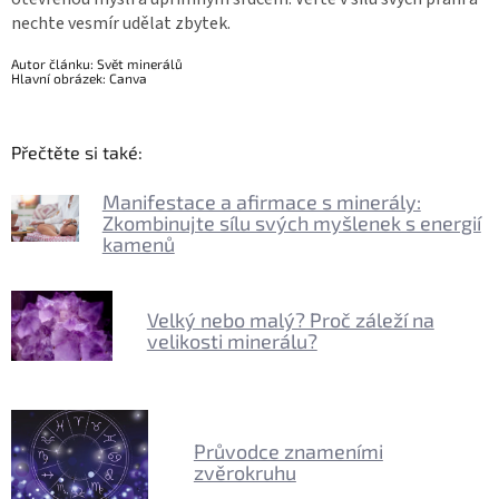
nechte vesmír udělat zbytek.
Autor článku: Svět minerálů
Hlavní obrázek: Canva
Přečtěte si také:
Manifestace a afirmace s minerály:
Zkombinujte sílu svých myšlenek s energií
kamenů
Velký nebo malý? Proč záleží na
velikosti minerálu?
Průvodce znameními
zvěrokruhu