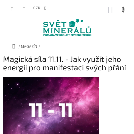
Přejít
na
CZK
NÁKUP
obsah
KOŠÍK
Domů
/
MAGAZÍN
/
Magická síla 11.11. - Jak využít jeho
energii pro manifestaci svých přání