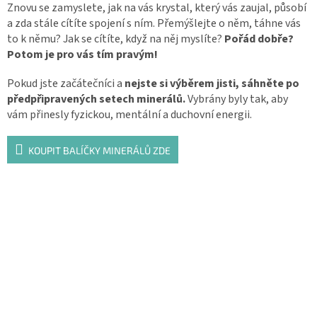
Znovu se zamyslete, jak na vás krystal, který vás zaujal, působí
a zda stále cítíte spojení s ním. Přemýšlejte o něm, táhne vás
to k němu? Jak se cítíte, když na něj myslíte?
Pořád dobře?
Potom je pro vás tím pravým!
Pokud jste začátečníci a
nejste si výběrem jisti, sáhněte po
předpřipravených setech minerálů.
Vybrány byly tak, aby
vám přinesly fyzickou, mentální a duchovní energii.
KOUPIT BALÍČKY MINERÁLŮ ZDE