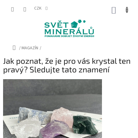
Přejít
na
CZK
NÁKUP
obsah
KOŠÍK
Domů
/
MAGAZÍN
/
Jak poznat, že je pro vás krystal ten
pravý? Sledujte tato znamení