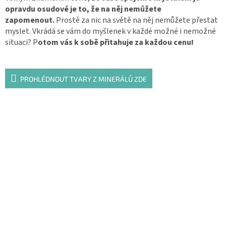
opravdu osudové je to, že na něj nemůžete
zapomenout.
Prostě za nic na světě na něj nemůžete přestat
myslet. Vkrádá se vám do myšlenek v každé možné i nemožné
situaci? P
otom vás k sobě přitahuje za každou cenu!
PROHLÉDNOUT TVARY Z MINERÁLŮ ZDE