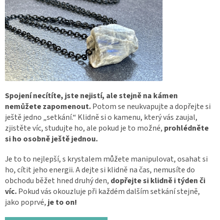
Spojení necítíte, jste nejistí, ale stejně na kámen
nemůžete zapomenout.
Potom se neukvapujte a dopřejte si
ještě jedno „setkání.“ Klidně si o kamenu, který vás zaujal,
zjistěte víc, studujte ho, ale pokud je to možné,
prohlédněte
si ho osobně ještě jednou.
Je to to nejlepší, s krystalem můžete manipulovat, osahat si
ho, cítit jeho energii. A dejte si klidně na čas, nemusíte do
obchodu běžet hned druhý den,
dopřejte si klidně i týden či
víc.
Pokud vás okouzluje při každém dalším setkání stejně,
jako poprvé,
je to on!