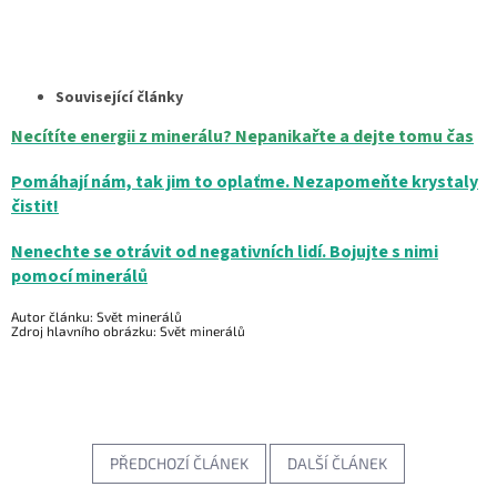
Související články
Necítíte energii z minerálu? Nepanikařte a dejte tomu čas
Pomáhají nám, tak jim to oplaťme. Nezapomeňte krystaly
čistit!
Nenechte se otrávit od negativních lidí. Bojujte s nimi
pomocí minerálů
Autor článku: Svět minerálů
Zdroj hlavního obrázku: Svět minerálů
PŘEDCHOZÍ ČLÁNEK
DALŠÍ ČLÁNEK