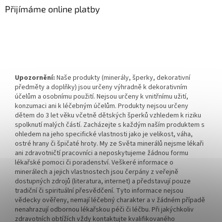
Přijímáme online platby
Upozornění:
Naše produkty (minerály, šperky, dekorativní
předměty a doplňky) jsou určeny výhradně k dekorativním
účelům a osobnímu použití. Nejsou určeny k vnitřnímu užití,
konzumaci ani k léčebným účelům. Produkty nejsou určeny
dětem do 3 let věku včetně dětských šperků vzhledem k riziku
spolknutí malých částí. Zacházejte s každým naším produktem s
ohledem na jeho specifické vlastnosti jako je velikost, váha,
ostré hrany či špičaté hroty. My ze Světa minerálů nejsme lékaři
ani zdravotničtí pracovníci a neposkytujeme žádnou formu
lékařské pomoci či poradenství. Veškeré informace o
minerálech a jejich vlastnostech jsou čerpány z veřejně
dostupných zdrojů (literatura, internet) a představují pouze
tradiční či spirituální přesvědčení. Tyto informace nejsou
vědecky ověřeny, nemají léčebný charakter a v žádném případě
nenahrazují odbornou lékařskou péči či léčbu. Při jakýchkoliv
zdravotních obtížích vždy kontaktujte kvalifikovaného