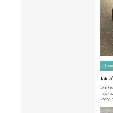
PR
Jak z
Ať už n
největ
který
,