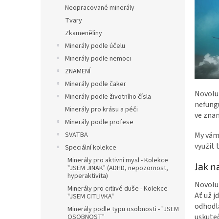
n
Neopracované minerály
e
Tvary
l
Zkameněliny
Minerály podle účelu
Minerály podle nemoci
ZNAMENÍ
Minerály podle čaker
Novolun
Minerály podle životního čísla
nefungu
Minerály pro krásu a péči
ve znam
Minerály podle profese
My vám
SVATBA
využít 
Speciální kolekce
Minerály pro aktivní mysl - Kolekce
Jak 
"JSEM JINAK" (ADHD, nepozornost,
hyperaktivita)
Novolu
Minerály pro citlivé duše - Kolekce
Ať už j
"JSEM CITLIVKA"
odhodl
Minerály podle typu osobnosti - "JSEM
uskuteč
OSOBNOST"