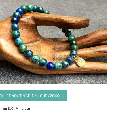
OHLÉDNOUT NABÍDKU CHRYZOKOLU
ánku: Svět Minerálů