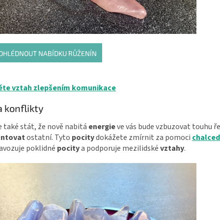
OHLÉDNOUT NABÍDKU RŮŽENÍN
te vztah zlepšením komunikace
a konflikty
 také stát, že nově nabitá
energie
ve vás bude vzbuzovat touhu ř
ontovat
ostatní. Tyto
pocity
dokážete zmírnit za pomoci
chalce
avozuje poklidné
pocity
a podporuje mezilidské
vztahy
.