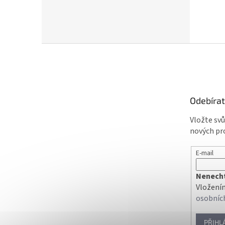
Z
á
p
a
t
Odebírat
í
Vložte sv
nových pr
E-mail
Nenechte
Vložením
osobníc
PŘIHL