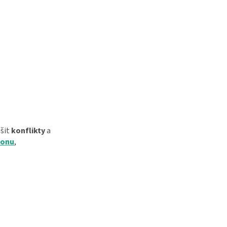
ešit
konflikty
a
donu
,