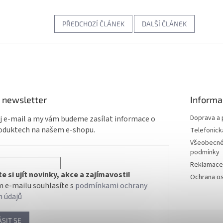
PŘEDCHOZÍ ČLÁNEK
DALŠÍ ČLÁNEK
 newsletter
Informa
Doprava a 
ůj e-mail a my vám budeme zasílat informace o
oduktech na našem e-shopu.
Telefonick
Všeobecné
podmínky
Reklamace 
 si ujít novinky, akce a zajímavosti!
Ochrana os
 e-mailu souhlasíte s
podmínkami ochrany
h údajů
ÁSIT SE