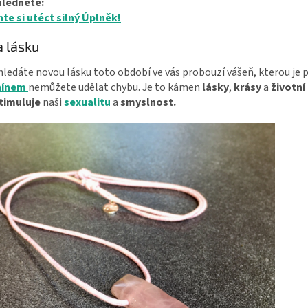
hlédněte:
te si utéct silný Úplněk!
a lásku
ledáte novou lásku toto období ve vás probouzí vášeň, kterou je p
nínem
nemůžete udělat chybu. Je to kámen
lásky
,
krásy
a
životní
timuluje
naši
sexualitu
a
smyslnost.