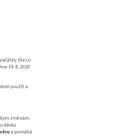
začátky. Vše co
ne 19. 8. 2020
dobí použít a
velkým změnám.
ou dávku
věru
a pomáhá