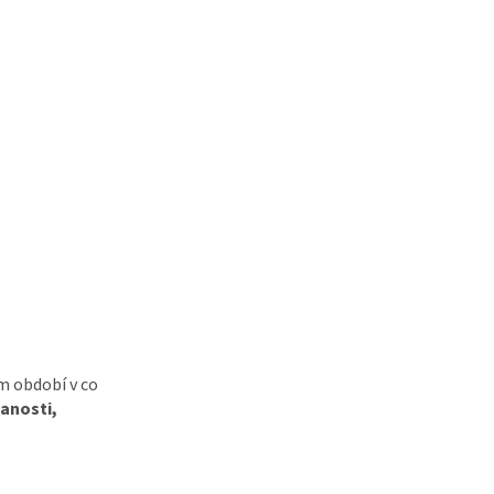
ém období v co
anosti,