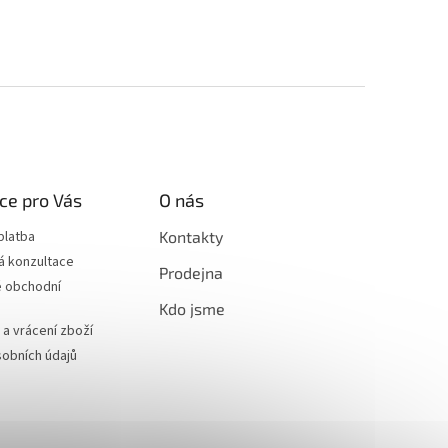
ce pro Vás
O nás
platba
Kontakty
á konzultace
Prodejna
 obchodní
Kdo jsme
a vrácení zboží
obních údajů