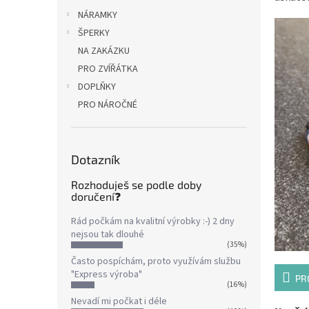
NÁRAMKY
ŠPERKY
NA ZAKÁZKU
PRO ZVÍŘÁTKA
DOPLŇKY
PRO NÁROČNÉ
Dotazník
Rozhoduješ se podle doby
doručení❓
Rád počkám na kvalitní výrobky :-) 2 dny
nejsou tak dlouhé
(35%)
Často pospíchám, proto využívám službu
"Express výroba"
PR
(16%)
Nevadí mi počkat i déle