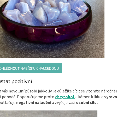
OHLÉDNOUT NABÍDKU CHALCEDONU
ůstat pozitivní
a vás novoluní působí jakkoliv, je důležité cítit se v tomto náročn
ší pohodě. Doporučujeme proto
chryzokol
-
kámen
klidu
a
vyrovn
potlačuje
negativní naladění
a zvyšuje vaši
osobní sílu.