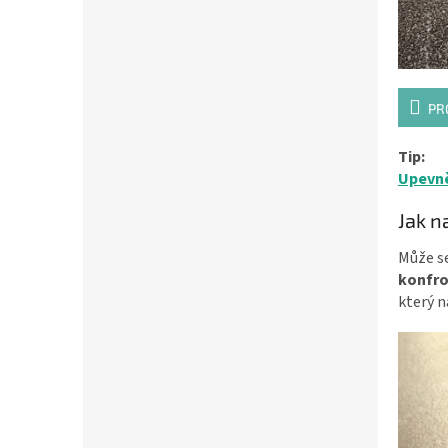
PR
Tip:
Upevně
Jak n
Může se
konfr
který
n