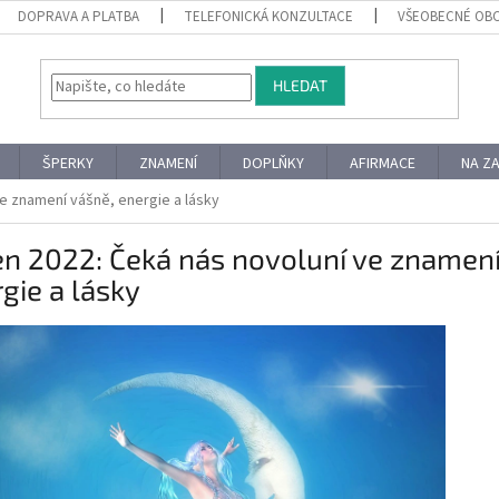
DOPRAVA A PLATBA
TELEFONICKÁ KONZULTACE
VŠEOBECNÉ OB
HLEDAT
ŠPERKY
ZNAMENÍ
DOPLŇKY
AFIRMACE
NA Z
e znamení vášně, energie a lásky
n 2022: Čeká nás novoluní ve znamení
gie a lásky