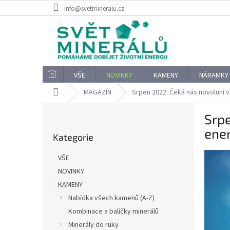
Přejít
info@svetmineralu.cz
na
obsah
VŠE
NOVINKY
KAMENY
NÁRAMKY
Domů
MAGAZÍN
Srpen 2022: Čeká nás novoluní v
P
Srpe
o
Přeskočit
s
ener
Kategorie
kategorie
t
r
VŠE
a
NOVINKY
n
KAMENY
n
í
Nabídka všech kamenů (A-Z)
p
Kombinace a balíčky minerálů
a
Minerály do ruky