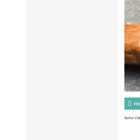
PR
Autor čl