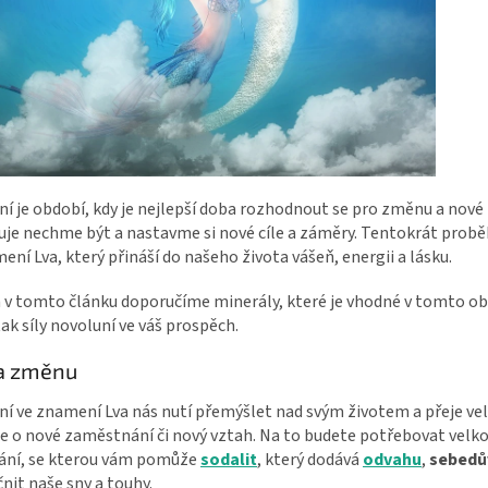
í je období, kdy je nejlepší doba rozhodnout se pro změnu a nové 
je nechme být a nastavme si nové cíle a záměry. Tentokrát proběh
ení Lva, který přináší do našeho života vášeň, energii a lásku.
 v tomto článku doporučíme minerály, které je vhodné v tomto ob
tak síly novoluní ve váš prospěch.
na změnu
ní ve znamení Lva nás nutí přemýšlet nad svým životem a přeje 
de o nové zaměstnání či nový vztah. Na to budete potřebovat velk
ání, se kterou vám pomůže
sodalit
, který dodává
odvahu
,
sebedů
nit naše sny a touhy.