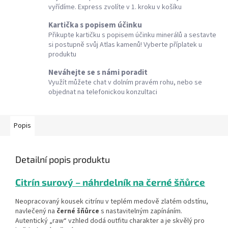
vyřídíme. Express zvolíte v 1. kroku v košíku
Kartička s popisem účinku
Přikupte kartičku s popisem účinku minerálů a sestavte
si postupně svůj Atlas kamenů! Vyberte příplatek u
produktu
Neváhejte se s námi poradit
Využít můžete chat v dolním pravém rohu, nebo se
objednat na telefonickou konzultaci
Popis
Detailní popis produktu
Citrín surový – náhrdelník na černé šňůrce
Neopracovaný kousek citrínu v teplém medově zlatém odstínu,
navlečený na
černé šňůrce
s nastavitelným zapínáním.
Autentický „raw“ vzhled dodá outfitu charakter a je skvělý pro