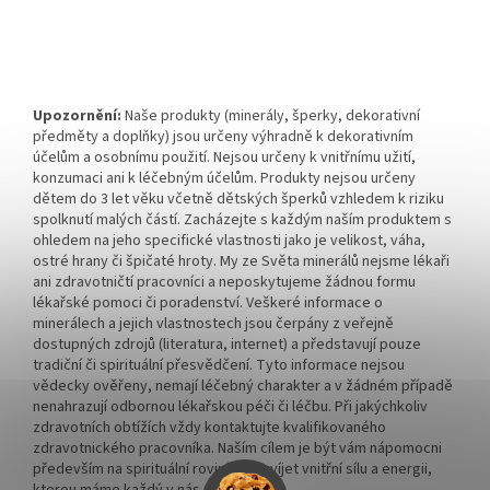
Upozornění:
Naše produkty (minerály, šperky, dekorativní
předměty a doplňky) jsou určeny výhradně k dekorativním
účelům a osobnímu použití. Nejsou určeny k vnitřnímu užití,
konzumaci ani k léčebným účelům. Produkty nejsou určeny
dětem do 3 let věku včetně dětských šperků vzhledem k riziku
spolknutí malých částí. Zacházejte s každým naším produktem s
ohledem na jeho specifické vlastnosti jako je velikost, váha,
ostré hrany či špičaté hroty. My ze Světa minerálů nejsme lékaři
ani zdravotničtí pracovníci a neposkytujeme žádnou formu
lékařské pomoci či poradenství. Veškeré informace o
minerálech a jejich vlastnostech jsou čerpány z veřejně
dostupných zdrojů (literatura, internet) a představují pouze
tradiční či spirituální přesvědčení. Tyto informace nejsou
vědecky ověřeny, nemají léčebný charakter a v žádném případě
nenahrazují odbornou lékařskou péči či léčbu. Při jakýchkoliv
zdravotních obtížích vždy kontaktujte kvalifikovaného
zdravotnického pracovníka. Naším cílem je být vám nápomocni
především na spirituální rovině a rozvíjet vnitřní sílu a energii,
kterou máme každý v nás.