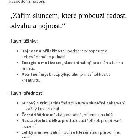
každodenní nošení.
„Zářím sluncem, které probouzí radost,
odvahu a hojnost.“
Hlavní účinky:
Hojnost a příležitosti
: podpora prosperity a
sebevědomého jednání.
Energie a motivace
: „sluneční náboj“ pro elán a tah na
branku.
Pozitivní mysl
: rozptyluje tíhu, přináší lehkost a
kreativitu.
Hlavní přednosti:
Surový citrín
: jedinečná struktura a slunečné zabarvení
— každý kus originál.
Černá šňůrka
: měkká, pohodlná, příjemná na kůži.
Nastavitelná délka
: prodlužovací řetízek pro přesné
usazení.
Lehký a univerzální
: hodí se k ležérnímu i přírodnímu