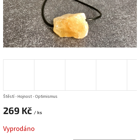
Štěstí - Hojnost - Optimismus
269 Kč
/ ks
Měrná
Vyprodáno
cena: