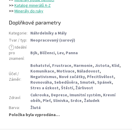
>>
Minerály podle nemoci
>>
Katalog minerálů A-Z
>>
Minerály do ruky
Doplňkové parametry
Kategorie
:
Náhrdelníky a Mály
Tvar / typ
:
Neopracovaný (surový)
?
Ideální
pro
Býk
,
Blíženci
,
Lev
,
Panna
znamení
:
Bohatství
,
Frustrace
,
Harmonie
,
Jistota
,
Klid
,
Komunikace
,
Motivace
,
Náladovost
,
Účel /
Negativismus
,
Nové začátky
,
Přecitlivělost
,
Záměr
:
Rovnováha
,
Sebedůvěra
,
Smutek
,
Spánek
,
Stres a úzkost
,
Štěstí
,
Žárlivost
Cukrovka
,
Deprese
,
Imunitní systém
,
Krevní
Zdraví
:
oběh
,
Pleť
,
Slinivka
,
Srdce
,
Žaludek
Barva
:
Žlutá
Položka byla vyprodána…