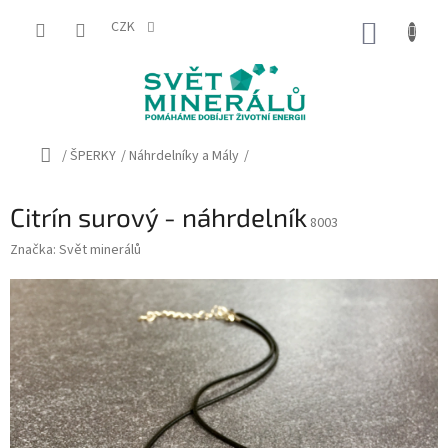
Přejít
na
CZK
NÁKUP
obsah
KOŠÍK
Domů
/
ŠPERKY
/
Náhrdelníky a Mály
/
Citrín surový - náhrdelník
8003
Značka:
Svět minerálů