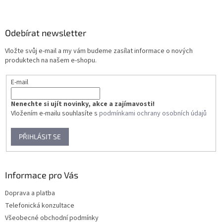
Z
á
p
a
Odebírat newsletter
t
Vložte svůj e-mail a my vám budeme zasílat informace o nových
í
produktech na našem e-shopu.
E-mail
Nenechte si ujít novinky, akce a zajímavosti!
Vložením e-mailu souhlasíte s
podmínkami ochrany osobních údajů
PŘIHLÁSIT SE
Informace pro Vás
Doprava a platba
Telefonická konzultace
Všeobecné obchodní podmínky