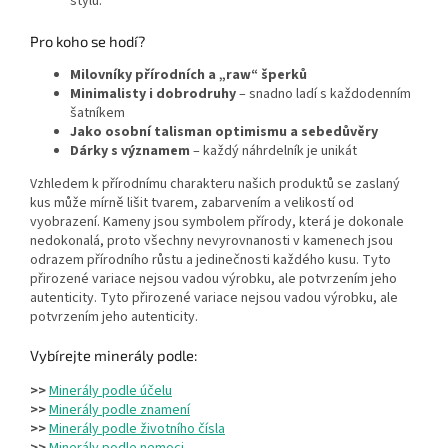
stylu.
Pro koho se hodí?
Milovníky přírodních a „raw“ šperků
Minimalisty i dobrodruhy
– snadno ladí s každodenním
šatníkem
Jako osobní talisman optimismu a sebedůvěry
Dárky s významem
– každý náhrdelník je unikát
Vzhledem k přírodnímu charakteru našich produktů se zaslaný
kus může mírně lišit tvarem, zabarvením a velikostí od
vyobrazení. Kameny jsou symbolem přírody, která je dokonale
nedokonalá, proto všechny nevyrovnanosti v kamenech jsou
odrazem přírodního růstu a jedinečnosti každého kusu. Tyto
přirozené variace nejsou vadou výrobku, ale potvrzením jeho
autenticity. Tyto přirozené variace nejsou vadou výrobku, ale
potvrzením jeho autenticity.
Vybírejte minerály podle:
>>
Minerály podle účelu
>>
Minerály podle znamení
>>
Minerály podle životního čísla