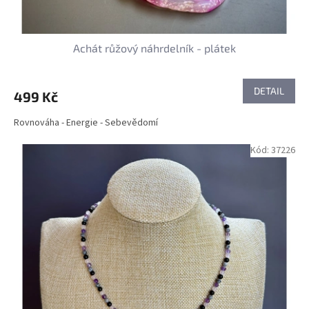
Achát růžový náhrdelník - plátek
DETAIL
499 Kč
Rovnováha - Energie - Sebevědomí
Kód:
37226