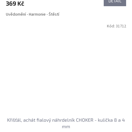
DETAIL
369 Kč
Uvědomění - Harmonie - Štěstí
Kód:
31712
Křišťál, achát fialový náhrdelník CHOKER - kulička 8 a 4
mm