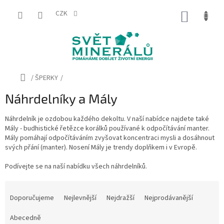
Přejít
na
CZK
NÁKUP
obsah
KOŠÍK
Domů
/
ŠPERKY
/
Náhrdelníky a Mály
Náhrdelník je ozdobou každého dekoltu. V naší nabídce najdete také
Mály - budhistické řetězce korálků používané k odpočítávání manter.
Mály pomáhají odpočítáváním zvyšovat koncentraci mysli a dosáhnout
svých přání (manter). Nosení Mály je trendy doplňkem i v Evropě.
Podívejte se na naší nabídku všech náhrdelníků.
Ř
a
Doporučujeme
Nejlevnější
Nejdražší
Nejprodávanější
z
e
Abecedně