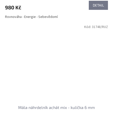
DETAIL
980 Kč
Rovnováha - Energie - Sebevědomí
Kód:
31748/RUZ
Mála náhrdelník achát mix - kulička 6 mm