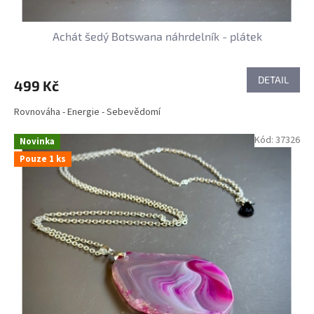
Achát šedý Botswana náhrdelník - plátek
DETAIL
499 Kč
Rovnováha - Energie - Sebevědomí
Kód:
37326
Novinka
Pouze 1 ks