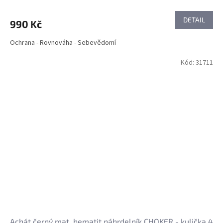
DETAIL
990 Kč
Ochrana - Rovnováha - Sebevědomí
Kód:
31711
Achát černý mat, hematit náhrdelník CHOKER - kulička 4