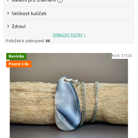
Velikost kuliček
Zdraví
VYMAZAT FILTRY
Položek k zobrazení:
66
V
Kód:
37328
Novinka
ý
Pouze 1 ks
p
i
s
p
r
o
d
u
k
t
ů