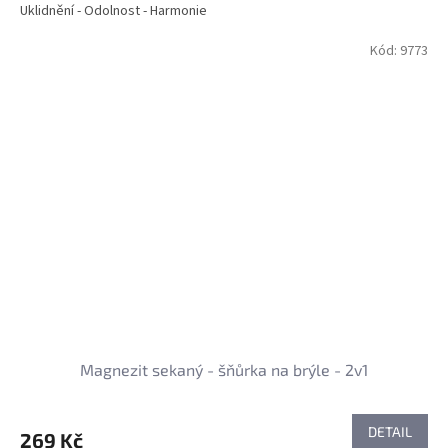
Uklidnění - Odolnost - Harmonie
Kód:
9773
Magnezit sekaný - šňůrka na brýle - 2v1
DETAIL
269 Kč