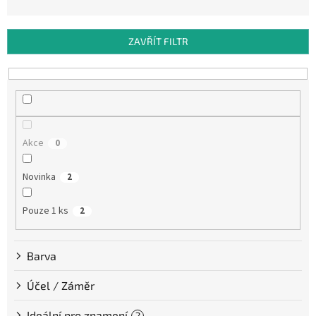
n
í
p
ZAVŘÍT FILTR
r
o
d
u
k
t
Akce
0
ů
Novinka
2
Pouze 1 ks
2
Barva
Účel / Záměr
Ideální pro znamení
?