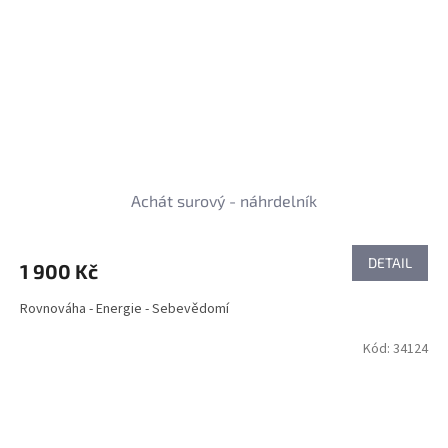
Achát surový - náhrdelník
DETAIL
1 900 Kč
Rovnováha - Energie - Sebevědomí
Kód:
34124