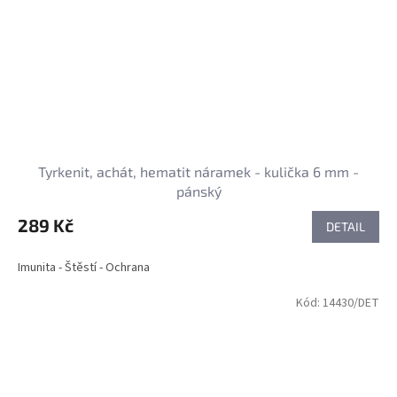
Tyrkenit, achát, hematit náramek - kulička 6 mm -
pánský
289 Kč
DETAIL
Imunita - Štěstí - Ochrana
Kód:
14430/DET