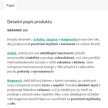
Popis
Detailní popis produktu
NÁRAMEK 2v1
Dvojitý náramek z
achátu
,
jaspisu
a
magnezitu
je navržen tak,
aby podporoval
pozitivní myšlení
a
harmonii
ve vašem životě.
Achát
, známý pro své
uklidňující vlastnosti
, přináší
emocionální
stabilitu
a posiluje
sebevědomí
, což vám pomůže
čelit každodenním výzvám s větší
odvahou
a
klidem
. Jeho
schopnost harmonizovat energii v těle přispívá k celkovému
pocitu
pohody
a
vyrovnanosti
.
Magnezit
, další klíčový kámen v tomto náramku, je ceněn pro
svou schopnost uvolnit
stres
a
napětí
. Pomáhá
uklidnit mysl
a
podporuje hlubokou
relaxaci
, což je ideální pro ty, kteří se
potýkají s úzkostí nebo napětím. Díky svým uklidňujícím účinkům
vám magnezit umožní lépe se soustředit na
pozitivní myšlenky
a
cíle
.