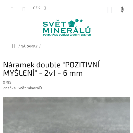
Přejít
na
CZK
NÁKUP
obsah
KOŠÍK
Domů
/
NÁRAMKY
/
Náramek double "POZITIVNÍ
MYŠLENÍ" - 2v1 - 6 mm
9789
Značka:
Svět minerálů