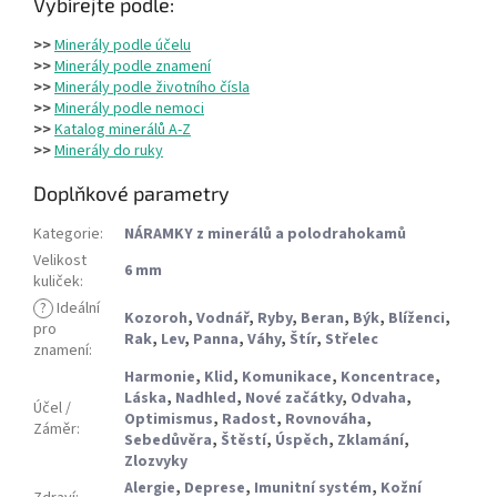
Vybírejte podle:
>>
Minerály podle účelu
>>
Minerály podle znamení
>>
Minerály podle životního čísla
>>
Minerály podle nemoci
>>
Katalog minerálů A-Z
>>
Minerály do ruky
Doplňkové parametry
Kategorie
:
NÁRAMKY z minerálů a polodrahokamů
Velikost
6 mm
kuliček
:
?
Ideální
Kozoroh
,
Vodnář
,
Ryby
,
Beran
,
Býk
,
Blíženci
,
pro
Rak
,
Lev
,
Panna
,
Váhy
,
Štír
,
Střelec
znamení
:
Harmonie
,
Klid
,
Komunikace
,
Koncentrace
,
Láska
,
Nadhled
,
Nové začátky
,
Odvaha
,
Účel /
Optimismus
,
Radost
,
Rovnováha
,
Záměr
:
Sebedůvěra
,
Štěstí
,
Úspěch
,
Zklamání
,
Zlozvyky
Alergie
,
Deprese
,
Imunitní systém
,
Kožní