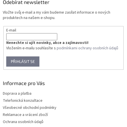
a
Odebírat newsletter
t
Vložte svůj e-mail a my vám budeme zasílat informace o nových
í
produktech na našem e-shopu.
E-mail
Nenechte si ujít novinky, akce a zajímavosti!
Vložením e-mailu souhlasíte s
podmínkami ochrany osobních údajů
PŘIHLÁSIT SE
Informace pro Vás
Doprava a platba
Telefonická konzultace
Všeobecné obchodní podmínky
Reklamace a vrácení zboží
Ochrana osobních údajů