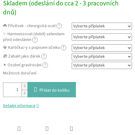
Skladem (odeslání do cca 2 - 3 pracovních
cena:
dnů)
☘️ Přívěsek - chirurgická ocel
?
✨ Harmonizovat (dobít) selenitem
před odesláním
?
💎 Kartička/-y s popisem účinku
?
🎁 Zabalit jako dárek
?
✴ Osobní gravírování
?
Možnosti doručení
Přidat do košíku
Detailní informace