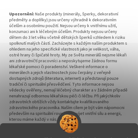
Upozornění:
Naše produkty (minerály, šperky, dekorativní
předměty a doplňky) jsou určeny výhradně k dekorativním
účelům a osobnímu použití. Nejsou určeny k vnitřnímu užití,
konzumaci ani k léčebným účelům. Produkty nejsou určeny
dětem do 3 let věku včetně dětských šperků vzhledem k riziku
spolknutí malých částí. Zacházejte s každým naším produktem s
ohledem na jeho specifické vlastnosti jako je velikost, váha,
ostré hrany či špičaté hroty. My ze Světa minerálů nejsme lékaři
ani zdravotničtí pracovníci a neposkytujeme žádnou formu
lékařské pomoci či poradenství. Veškeré informace o
minerálech a jejich vlastnostech jsou čerpány z veřejně
dostupných zdrojů (literatura, internet) a představují pouze
tradiční či spirituální přesvědčení. Tyto informace nejsou
vědecky ověřeny, nemají léčebný charakter a v žádném případě
nenahrazují odbornou lékařskou péči či léčbu. Při jakýchkoliv
zdravotních obtížích vždy kontaktujte kvalifikovaného
zdravotnického pracovníka. Naším cílem je být vám nápomocni
především na spirituální rovině a rozvíjet vnitřní sílu a energii,
kterou máme každý v nás.