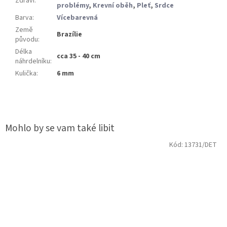
Zdraví
:
problémy
,
Krevní oběh
,
Pleť
,
Srdce
Barva
:
Vícebarevná
Země
Brazílie
původu
:
Délka
cca 35 - 40 cm
náhrdelníku
:
Kulička
:
6 mm
Kód:
13731/DET