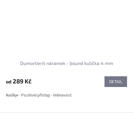
Dumortierit náramek - bound kulička 4 mm
289 Kč
od
DETAIL
Naděje - Pozitivní přístup - Vnímavost
Z
á
p