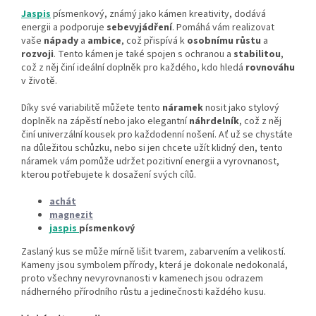
Jaspis
písmenkový, známý jako kámen kreativity, dodává
energii a podporuje
sebevyjádření
. Pomáhá vám realizovat
vaše
nápady
a
ambice
, což přispívá k
osobnímu růstu
a
rozvoji
. Tento kámen je také spojen s ochranou a
stabilitou
,
což z něj činí ideální doplněk pro každého, kdo hledá
rovnováhu
v životě.
Díky své variabilitě můžete tento
náramek
nosit jako stylový
doplněk na zápěstí nebo jako elegantní
náhrdelník
, což z něj
činí univerzální kousek pro každodenní nošení. Ať už se chystáte
na důležitou schůzku, nebo si jen chcete užít klidný den, tento
náramek vám pomůže udržet pozitivní energii a vyrovnanost,
kterou potřebujete k dosažení svých cílů.
achát
magnezit
jaspis
písmenkový
Zaslaný kus se může mírně lišit tvarem, zabarvením a velikostí.
Kameny jsou symbolem přírody, která je dokonale nedokonalá,
proto všechny nevyrovnanosti v kamenech jsou odrazem
nádherného přírodního růstu a jedinečnosti každého kusu.