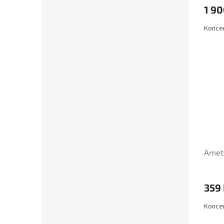
1 90
Koncen
Amety
359
Koncen