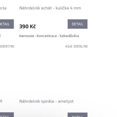
erla
Náhrdelník achát - kulička 4 mm
DETAIL
DETAIL
390 Kč
mí
Harmonie - Koncentrace - Sebedůvěra
30597/90
Kód:
30591/90
it
Náhrdelník spirála - ametyst
DETAIL