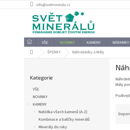
Přejít
info@svetmineralu.cz
na
obsah
VŠE
NOVINKY
KAMENY
NÁRAMKY
Domů
ŠPERKY
Náhrdelníky a Mály
P
Náhr
o
Přeskočit
s
Kategorie
kategorie
Náhrdeln
t
Mály pom
r
VŠE
a
Podívejt
NOVINKY
n
KAMENY
n
Ř
í
Nabídka všech kamenů (A-Z)
a
Dopor
p
z
Kombinace a balíčky minerálů
a
e
Minerály do ruky