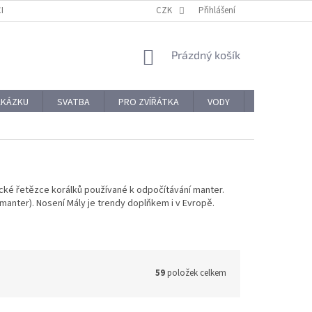
CHODNÍ PODMÍNKY
REKLAMACE A VRÁCENÍ ZBOŽÍ
CZK
Přihlášení
OCHRANA OSOBNÍ
NÁKUPNÍ
Prázdný košík
KOŠÍK
AKÁZKU
SVATBA
PRO ZVÍŘÁTKA
VODY
PRO NÁROČ
ické řetězce korálků používané k odpočítávání manter.
manter). Nosení Mály je trendy doplňkem i v Evropě.
59
položek celkem