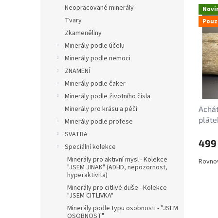
n
V
n
Neopracované minerály
Novi
e
ý
í
Tvary
Pouz
l
p
p
Zkameněliny
i
r
s
Minerály podle účelu
o
p
d
Minerály podle nemoci
r
u
ZNAMENÍ
o
k
Minerály podle čaker
d
t
Minerály podle životního čísla
u
ů
Minerály pro krásu a péči
Achát
k
pláte
t
Minerály podle profese
ů
SVATBA
499
Speciální kolekce
Minerály pro aktivní mysl - Kolekce
Rovnov
"JSEM JINAK" (ADHD, nepozornost,
hyperaktivita)
Minerály pro citlivé duše - Kolekce
"JSEM CITLIVKA"
Minerály podle typu osobnosti - "JSEM
OSOBNOST"