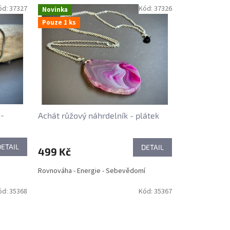
ód:
37327
Kód:
37326
Novinka
Pouze 1 ks
 -
Achát růžový náhrdelník - plátek
DETAIL
DETAIL
499 Kč
Rovnováha - Energie - Sebevědomí
ód:
35368
Kód:
35367