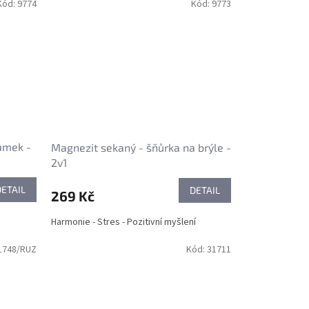
Kód:
9774
Kód:
9773
amek -
Magnezit sekaný - šňůrka na brýle -
2v1
DETAIL
DETAIL
269 Kč
Harmonie - Stres - Pozitivní myšlení
1748/RUZ
Kód:
31711