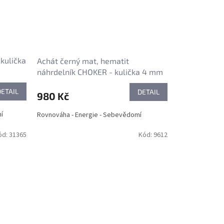
 kulička
Achát černý mat, hematit
náhrdelník CHOKER - kulička 4 mm
DETAIL
DETAIL
980 Kč
í
Rovnováha - Energie - Sebevědomí
ód:
31365
Kód:
9612