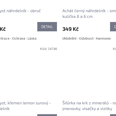
st náhrdelník - obruč
Achát černý náhrdelník - sim
kulička 8 a 6 cm
DETAIL
 Kč
349 Kč
trace - Ochrana - Láska
Uklidnění - Odolnost - Harmonie
Kód:
34746
K
st, křemen lemon surový -
Šňůrka na krk z minerálů - n
elník
jmenovky, visačky a vizitky