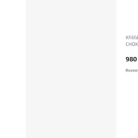
Křišť
CHOKE
980
Rovnov