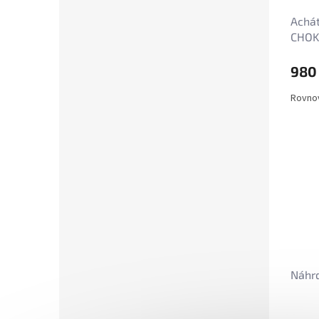
Achát
CHOKE
980
Rovnov
Náhrd