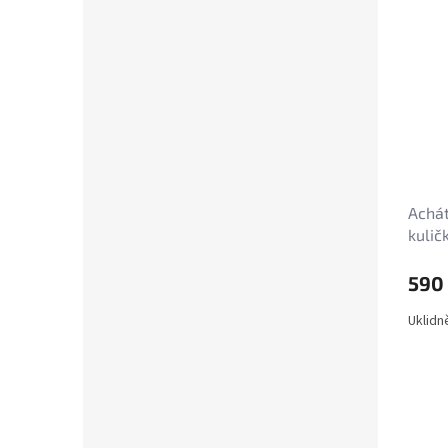
Achát
kulič
590
Uklidn