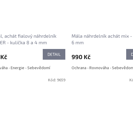
ál, achát fialový náhrdelník
Mála náhrdelník achát mix -
R - kulička 8 a 4 mm
6 mm
DETAIL
 Kč
990 Kč
áha - Energie - Sebevědomí
Ochrana - Rovnováha - Sebevědom
Kód:
9659
K