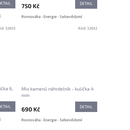
DETAIL
DETAIL
750 Kč
í
Rovnováha - Energie - Sebevědomí
ód:
32633
Kód:
32632
ička 6,
Mix kamenů náhrdelník - kulička 4
mm
DETAIL
DETAIL
690 Kč
í
Rovnováha - Energie - Sebevědomí