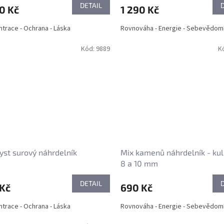
DETAIL
0 Kč
1 290 Kč
trace - Ochrana - Láska
Rovnováha - Energie - Sebevědom
Kód:
9889
K
st surový náhrdelník
Mix kamenů náhrdelník - kul
8 a 10 mm
DETAIL
 Kč
690 Kč
trace - Ochrana - Láska
Rovnováha - Energie - Sebevědom