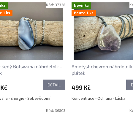
Kód:
37328
K
nka
Novinka
e 1 ks
Pouze 1 ks
 šedý Botswana náhrdelník -
Ametyst chevron náhrdelník
k
plátek
DETAIL
 Kč
499 Kč
áha - Energie - Sebevědomí
Koncentrace - Ochrana - Láska
Kód:
36808
K