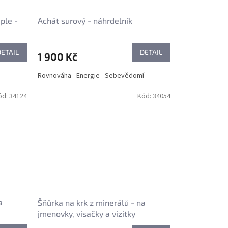
ple -
Achát surový - náhrdelník
DETAIL
DETAIL
1 900 Kč
Rovnováha - Energie - Sebevědomí
ód:
34124
Kód:
34054
a
Šňůrka na krk z minerálů - na
jmenovky, visačky a vizitky