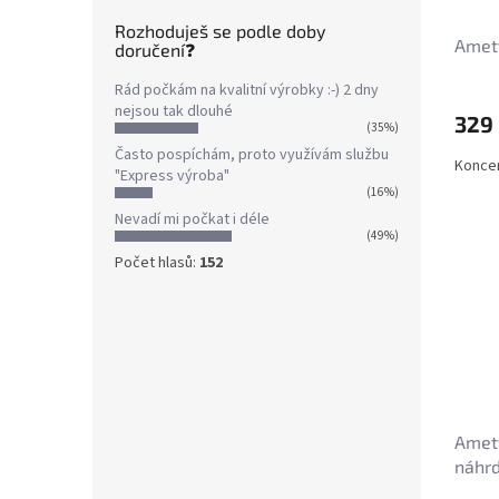
Rozhoduješ se podle doby
Amety
doručení❓
Rád počkám na kvalitní výrobky :-) 2 dny
nejsou tak dlouhé
329
(35%)
Často pospíchám, proto využívám službu
Koncen
"Express výroba"
(16%)
Nevadí mi počkat i déle
(49%)
Počet hlasů:
152
Amety
náhrd