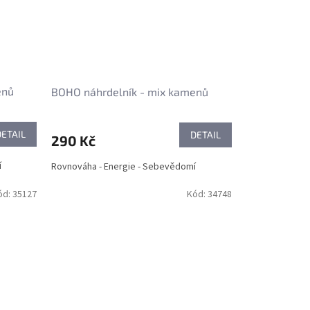
enů
BOHO náhrdelník - mix kamenů
DETAIL
DETAIL
290 Kč
í
Rovnováha - Energie - Sebevědomí
ód:
35127
Kód:
34748