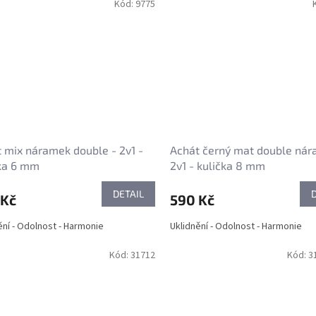
Kód:
9775
 mix náramek double - 2v1 -
Achát černý mat double nár
ka 6 mm
2v1 - kulička 8 mm
DETAIL
 Kč
590 Kč
ění - Odolnost - Harmonie
Uklidnění - Odolnost - Harmonie
Kód:
31712
Kód:
3