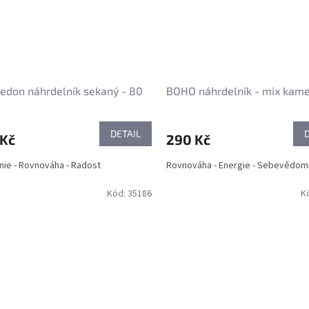
edon náhrdelník sekaný - 80
BOHO náhrdelník - mix kam
DETAIL
 Kč
290 Kč
ie - Rovnováha - Radost
Rovnováha - Energie - Sebevědom
Kód:
35186
K