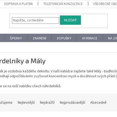
DOPRAVA A PLATBA
TELEFONICKÁ KONZULTACE
VŠEOBECNÉ OB
HLEDAT
ŠPERKY
ZNAMENÍ
DOPLŇKY
AFIRMACE
NA Z
delníky a Mály
ík je ozdobou každého dekoltu. V naší nabídce najdete také Mály - budhist
áhají odpočítáváním zvyšovat koncentraci mysli a dosáhnout svých přání (
e se na naší nabídku všech náhrdelníků.
učujeme
Nejlevnější
Nejdražší
Nejprodávanější
Abecedně