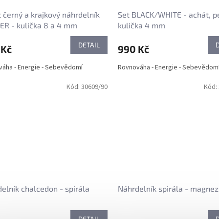
 černý a krajkový náhrdelník
Set BLACK/WHITE - achát, p
R - kulička 8 a 4 mm
kulička 4 mm
DETAIL
 Kč
990 Kč
áha - Energie - Sebevědomí
Rovnováha - Energie - Sebevědo
Kód:
30609/90
Kód:
elník chalcedon - spirála
Náhrdelník spirála - magnez
DETAIL