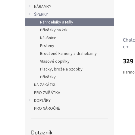
NÁRAMKY
ŠPERKY
Náhrdelníky a Mály
Přívěsky na krk
Náušnice
Chalc
Prsteny
cm
Broušené kameny a drahokamy
329
Vlasové doplňky
Placky, brože a ozdoby
Harmon
Přívěsky
NA ZAKÁZKU
PRO ZVÍŘÁTKA
DOPLŇKY
PRO NÁROČNÉ
Dotazník