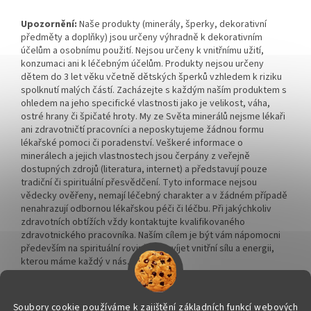
Upozornění:
Naše produkty (minerály, šperky, dekorativní
předměty a doplňky) jsou určeny výhradně k dekorativním
účelům a osobnímu použití. Nejsou určeny k vnitřnímu užití,
konzumaci ani k léčebným účelům. Produkty nejsou určeny
dětem do 3 let věku včetně dětských šperků vzhledem k riziku
spolknutí malých částí. Zacházejte s každým naším produktem s
ohledem na jeho specifické vlastnosti jako je velikost, váha,
ostré hrany či špičaté hroty. My ze Světa minerálů nejsme lékaři
ani zdravotničtí pracovníci a neposkytujeme žádnou formu
lékařské pomoci či poradenství. Veškeré informace o
minerálech a jejich vlastnostech jsou čerpány z veřejně
dostupných zdrojů (literatura, internet) a představují pouze
tradiční či spirituální přesvědčení. Tyto informace nejsou
vědecky ověřeny, nemají léčebný charakter a v žádném případě
nenahrazují odbornou lékařskou péči či léčbu. Při jakýchkoliv
zdravotních obtížích vždy kontaktujte kvalifikovaného
zdravotnického pracovníka. Naším cílem je být vám nápomocni
především na spirituální rovině a rozvíjet vnitřní sílu a energii,
kterou máme každý v nás.
Soubory cookie používáme k zajištění základních funkcí webových