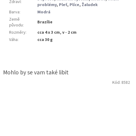
Zdraví
:
problémy
,
Pleť
,
Plíce
,
Žaludek
Barva
:
Modrá
Země
Brazílie
původu
:
Rozměry
:
cca 4 x 3 cm, v - 2 cm
Váha
:
cca 30 g
Kód:
8582