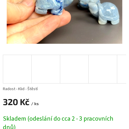
Radost - Klid - Štěstí
320 Kč
/ ks
Měrná
Skladem (odeslání do cca 2 - 3 pracovních
cena:
dnů)