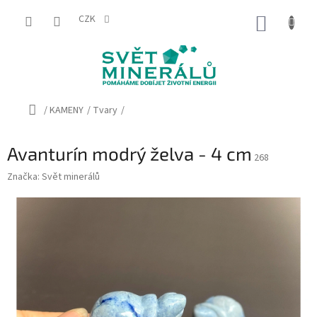
Přejít
na
CZK
NÁKUP
obsah
KOŠÍK
Domů
/
KAMENY
/
Tvary
/
Avanturín modrý želva - 4 cm
268
Značka:
Svět minerálů