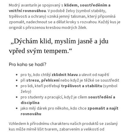
Modrý avanturín je spojovaný s
klidem, soustředěním a
vnitřní rovnováhou
. V podobě želvy (symbol stability,
trpělivosti a ochrany) vzniká jemný talisman, který připomíná
zpomalit, nadechnout se a dělat kroky s rozvahou. Každý kus je
originál s přirozenou kresbou modrých žilek.
„Dýchám klid, myslím jasně a jdu
vpřed svým tempem.“
Pro koho se hodí?
pro ty, kdo chtějí
zklidnit hlavu
a ulevit od napětí
při
stresu, přehlcení
nebo když je těžké se soustředit
pro lidi, kteří potřebují
trpělivost a stabilitu
(symbol
želvy)
pro studenty a pracující, když je cílem
soustředění a
disciplína
jako milý dárek pro někoho, kdo chce
zpomalit a najít
rovnováhu
Vzhledem k přírodnímu charakteru našich produktů se zaslaný
kus může mírně lišit tvarem, zabarvením a velikostí od