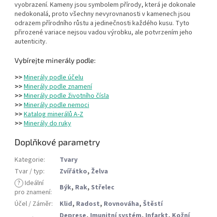
vyobrazení. Kameny jsou symbolem přírody, která je dokonale
nedokonalá, proto všechny nevyrovnanosti v kamenech jsou
odrazem přírodního růstu a jedinečnosti každého kusu. Tyto
přirozené variace nejsou vadou výrobku, ale potvrzením jeho
autenticity.
Vybírejte minerály podle:
>>
Minerály podle účelu
>>
Minerály podle znamení
>>
Minerály podle životního čísla
>>
Minerály podle nemoci
>>
Katalog minerálů A-Z
>>
Minerály do ruky
Doplňkové parametry
Kategorie
:
Tvary
Tvar / typ
:
Zvířátko
,
Želva
?
Ideální
Býk
,
Rak
,
Střelec
pro znamení
:
Účel / Záměr
:
Klid
,
Radost
,
Rovnováha
,
Štěstí
Deprese
,
Imunitní systém
,
Infarkt
,
Kožní