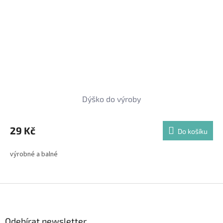
Dýško do výroby
29 Kč
Do košíku
výrobné a balné
Z
á
p
a
Odebírat newsletter