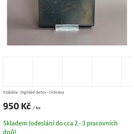
Stabilita - Digitální detox - Ochrana
950 Kč
/ ks
Měrná
Skladem (odeslání do cca 2 - 3 pracovních
cena:
dnů)