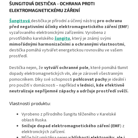
ŠUNGITOVÁ DESTIČKA - OCHRANA PROTI
ELEKTROMAGNETICKÉMU ZÁŘENÍ
Šungitová
destička je přírodní a účinný nástroj
pro ochranu
před negativními účinky elektromagnetického záření (EMF
)
vyzařovaného elektronickými zařízeními. Vyrobena z
prvotřídního karelského
šungitu
, který je známý svými
mimořádnými harmonizačními a ochrannými vlastnostmi
,
destička pomáhá vytvářet energetickou rovnováhu ve vašem
prostředí.
Destička nejen, že
vytváří ochranné pole
, které pomáhá tlumit
dopady elektromagnetických vln, ale je zároveň všestranným
pomocníkem. Díky své schopnosti
pohlcovat
pachy
je ideální i
pro použití v domácnosti – například
v lednici, kde efektivně
neutralizuje nepříjemné zápachy a udržuje prostředí svěží.
Vlastnosti produktu:
Vyrobeno z přírodního šungitu těženého v Karelské
oblasti Ruska.
Snižuje dopad elektromagnetického záření (EMF
) z
elektronických zařízení.
Může být umístěna nejen
v blízkosti elektroniky, ale i