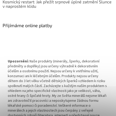
Kosmický restart: Jak přežít srpnové úplné zatmění Slunce
v naprostém klidu
Přijímáme online platby
Upozornění:
Naše produkty (minerály, šperky, dekorativní
předměty a doplňky) jsou určeny výhradně k dekorativním
účelům a osobnímu použití. Nejsou určeny k vnitřnímu užití,
konzumaci ani k léčebným účelům. Produkty nejsou určeny
dětem do 3 let věku včetně dětských šperků vzhledem k riziku
spolknutí malých částí. Zacházejte s každým naším produktem s
ohledem na jeho specifické vlastnosti jako je velikost, váha,
ostré hrany či špičaté hroty. My ze Světa minerálů nejsme lékaři
ani zdravotničtí pracovníci a neposkytujeme žádnou formu
lékařské pomoci či poradenství. Veškeré informace o
minerálech a jejich vlastnostech jsou čerpány z veřejně
dostupných zdrojů (literatura, internet) a představují pouze