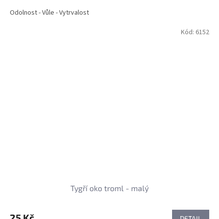
Odolnost - Vůle - Vytrvalost
Kód:
6152
Tygří oko troml - malý
25 Kč
DETAIL