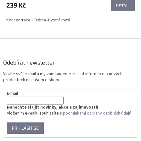
239 Kč
DETAIL
Koncentrace - Tréma -Bystrá mysl
Z
á
p
a
Odebírat newsletter
t
Vložte svůj e-mail a my vám budeme zasílat informace o nových
í
produktech na našem e-shopu.
E-mail
Nenechte si ujít novinky, akce a zajímavosti!
Vložením e-mailu souhlasíte s
podmínkami ochrany osobních údajů
PŘIHLÁSIT SE