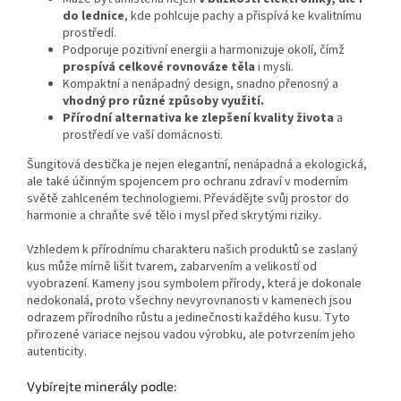
do lednice
, kde pohlcuje pachy a přispívá ke kvalitnímu
prostředí.
Podporuje pozitivní energii a harmonizuje okolí, čímž
prospívá celkové rovnováze těla
i mysli.
Kompaktní a nenápadný design, snadno přenosný a
vhodný pro různé způsoby využití.
Přírodní alternativa ke zlepšení kvality života
a
prostředí ve vaší domácnosti.
Šungitová destička je nejen elegantní, nenápadná a ekologická,
ale také účinným spojencem pro ochranu zdraví v moderním
světě zahlceném technologiemi. Převádějte svůj prostor do
harmonie a chraňte své tělo i mysl před skrytými riziky.
Vzhledem k přírodnímu charakteru našich produktů se zaslaný
kus může mírně lišit tvarem, zabarvením a velikostí od
vyobrazení. Kameny jsou symbolem přírody, která je dokonale
nedokonalá, proto všechny nevyrovnanosti v kamenech jsou
odrazem přírodního růstu a jedinečnosti každého kusu. Tyto
přirozené variace nejsou vadou výrobku, ale potvrzením jeho
autenticity.
Vybírejte minerály podle: