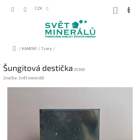
Přejít
na
CZK
NÁKUP
obsah
KOŠÍK
Domů
/
KAMENY
/
Tvary
/
Šungitová destička
35360
Značka:
Svět minerálů