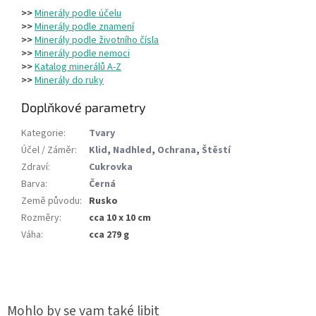
>>
Minerály podle účelu
>>
Minerály podle znamení
>>
Minerály podle životního čísla
>>
Minerály podle nemoci
>>
Katalog minerálů A-Z
>>
Minerály do ruky
Doplňkové parametry
Kategorie
:
Tvary
Účel / Záměr
:
Klid
,
Nadhled
,
Ochrana
,
Štěstí
Zdraví
:
Cukrovka
Barva
:
Černá
Země původu
:
Rusko
Rozměry
:
cca 10 x 10 cm
Váha
:
cca 279 g