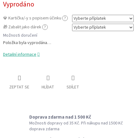
Vyprodáno
cena:
💎 Kartička/-y s popisem účinku
?
🎁 Zabalit jako dárek
?
Možnosti doručení
Položka byla vyprodána…
Detailní informace
ZEPTAT SE
HLÍDAT
SDÍLET
Doprava zdarma nad 1 500 Kč
Možnosti dopravy od 35 Kč. Při nákupu nad 1500 Kč
doprava zdarma