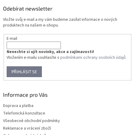
p
a
Odebírat newsletter
t
Vložte svůj e-mail a my vám budeme zasílat informace o nových
í
produktech na našem e-shopu.
E-mail
Nenechte si ujít novinky, akce a zajímavosti!
Vložením e-mailu souhlasíte s
podmínkami ochrany osobních údajů
PŘIHLÁSIT SE
Informace pro Vás
Doprava a platba
Telefonická konzultace
Všeobecné obchodní podmínky
Reklamace a vrácení zboží