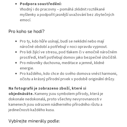
Podpora soustředění:
Vhodný i do pracovny – pomáhá zklidnit roztěkané
myšlenky a podpořit jasnější uvažování bez zbytečných
emocí.
Pro koho se hodí?
Pro ty, kdo hůře usínají, budí se neklidní nebo mají
náročné období a potřebují v noci opravdu vypnout.
Pro lidi žijící ve stresu, pod tlakem či v emočně náročném
prostředí, kteří potřebují domov jako bezpečné útočiště.
Pro milovníky duchovna, meditace a jemné, klidné
energie.
Pro každého, kdo chce do svého domova vnést harmonii,
očistu a krásný přírodní prvek v podobě originální drůzy.
Na fotografii je zobrazeno zboží, které si
objednáváte.
Kameny jsou symbolem přírody, která je
dokonale nedokonalá, proto všechny nevyrovnanosti v
kamenech jsou odrazem nádherného přírodního růstu a
jedinečnosti každého kusu.
Vybírejte minerály podle: