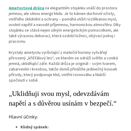
Ametystová drúza
na elegantním stojánku vnáší do prostoru
jemnou, ale silnou energii klidu. Je to kámen duchovní očisty,
vnitřního zklidnění a ochrany – pomáhá utišit roztěkanou mysl,
uvolnit napětí a navodit příjemnou, harmonickou atmosféru. Díky
stojánku se stává nejen silným energetickým pomocníkem, ale
také výraznou dekorací, která ozdobí ložnici, obývací pokoj i
pracovnu.
Krystaly ametystu vyrůstající z mateční horniny vytvářejí
přirozený „křišťálový les“, ve kterém se odráží světlo a vzniká
jemná, uklidňující záře. Každá drůza je originál – svým tvarem,
zabarvením i kresbou, takže domů přinášíte jedinečný kousek
přírody, který podporuje klid, vnitřní rovnováhu a hlubší
spočinutí v sobě.
„Uklidňuji svou mysl, odevzdávám
napětí a s důvěrou usínám v bezpečí.“
Hlavní účinky:
Klidný spánek: