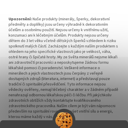
Upozornění:
Naše produkty (minerály, šperky, dekorativní
předměty a doplňky) jsou určeny výhradně k dekorativním
účelům a osobnímu použití. Nejsou určeny k vnitřnímu užití,
konzumaci ani k léčebným účelům. Produkty nejsou určeny
dětem do 3 let věku včetně dětských šperků vzhledem k riziku
spolknutí malých částí. Zacházejte s každým naším produktem s
ohledem na jeho specifické vlastnosti jako je velikost, váha,
ostré hrany či špičaté hroty. My ze Světa minerálů nejsme lékaři
ani zdravotničtí pracovníci a neposkytujeme žádnou formu
lékařské pomoci či poradenství. Veškeré informace o
minerálech a jejich vlastnostech jsou čerpány z veřejně
dostupných zdrojů (literatura, internet) a představují pouze
tradiční či spirituální přesvědčení. Tyto informace nejsou
vědecky ověřeny, nemají léčebný charakter a v žádném případě
nenahrazují odbornou lékařskou péči či léčbu. Při jakýchkoliv
zdravotních obtížích vždy kontaktujte kvalifikovaného
zdravotnického pracovníka. Naším cílem je být vám nápomocni
především na spirituální rovině a rozvíjet vnitřní sílu a energii,
kterou máme každý v nás.