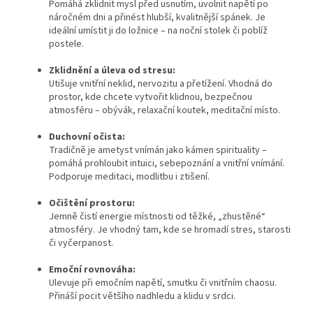
Pomáhá zklidnit mysl před usnutím, uvolnit napětí po
náročném dni a přinést hlubší, kvalitnější spánek. Je
ideální umístit ji do ložnice – na noční stolek či poblíž
postele.
Zklidnění a úleva od stresu:
Utišuje vnitřní neklid, nervozitu a přetížení. Vhodná do
prostor, kde chcete vytvořit klidnou, bezpečnou
atmosféru – obývák, relaxační koutek, meditační místo.
Duchovní očista:
Tradičně je ametyst vnímán jako kámen spirituality –
pomáhá prohloubit intuici, sebepoznání a vnitřní vnímání.
Podporuje meditaci, modlitbu i ztišení.
Očištění prostoru:
Jemně čistí energie místnosti od těžké, „zhustěné“
atmosféry. Je vhodný tam, kde se hromadí stres, starosti
či vyčerpanost.
Emoční rovnováha:
Ulevuje při emočním napětí, smutku či vnitřním chaosu.
Přináší pocit většího nadhledu a klidu v srdci.