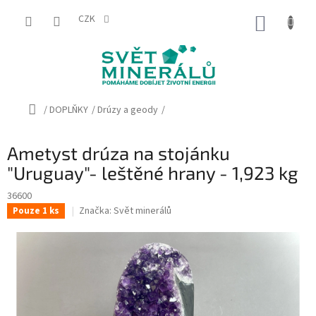
Přejít
na
CZK
NÁKUP
obsah
KOŠÍK
Domů
/
DOPLŇKY
/
Drúzy a geody
/
Ametyst drúza na stojánku
"Uruguay"- leštěné hrany - 1,923 kg
36600
Značka:
Svět minerálů
Pouze 1 ks