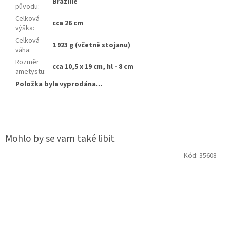
Brazílie
původu
:
Celková
cca 26 cm
výška
:
Celková
1 923 g (včetně stojanu)
váha
:
Rozměr
cca 10,5 x 19 cm, hl - 8 cm
ametystu
:
Položka byla vyprodána…
Kód:
35608