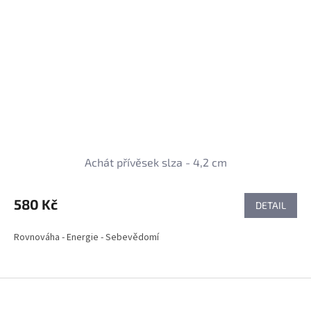
Achát přívěsek slza - 4,2 cm
580 Kč
DETAIL
Rovnováha - Energie - Sebevědomí
Z
á