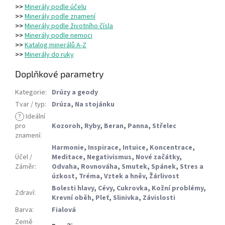
>>
Minerály podle účelu
>>
Minerály podle znamení
>>
Minerály podle životního čísla
>>
Minerály podle nemoci
>>
Katalog minerálů A-Z
>>
Minerály do ruky
Doplňkové parametry
Kategorie
:
Drúzy a geody
Tvar / typ
:
Drúza
,
Na stojánku
?
Ideální
pro
Kozoroh
,
Ryby
,
Beran
,
Panna
,
Střelec
znamení
:
Harmonie
,
Inspirace
,
Intuice
,
Koncentrace
,
Účel /
Meditace
,
Negativismus
,
Nové začátky
,
Záměr
:
Odvaha
,
Rovnováha
,
Smutek
,
Spánek
,
Stres a
úzkost
,
Tréma
,
Vztek a hněv
,
Žárlivost
Bolesti hlavy
,
Cévy
,
Cukrovka
,
Kožní problémy
,
Zdraví
:
Krevní oběh
,
Pleť
,
Slinivka
,
Závislosti
Barva
:
Fialová
Země