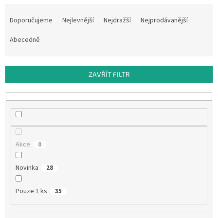
Ř
a
Doporučujeme
Nejlevnější
Nejdražší
Nejprodávanější
z
e
Abecedně
n
í
p
ZAVŘÍT FILTR
r
o
d
u
k
t
Akce
0
ů
Novinka
28
Pouze 1 ks
35