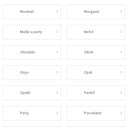
Mookait
Morganit
Mušle a perly
Nefrit
Obsidián
Olivín
Onyx
Opál
Opalit
Perleť
Perly
Porcelanit