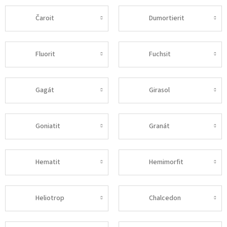
Čaroit
Dumortierit
Fluorit
Fuchsit
Gagát
Girasol
Goniatit
Granát
Hematit
Hemimorfit
Heliotrop
Chalcedon