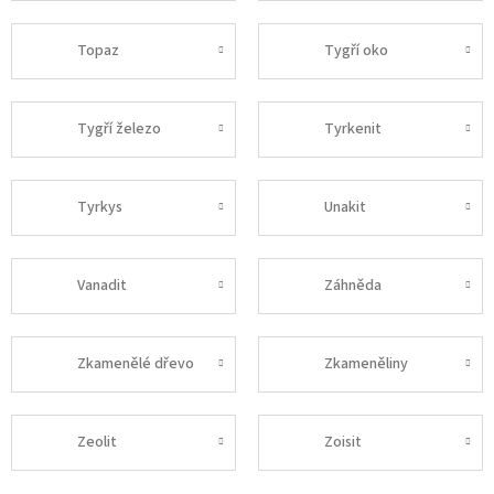
Topaz
Tygří oko
Tygří železo
Tyrkenit
Tyrkys
Unakit
Vanadit
Záhněda
Zkamenělé dřevo
Zkameněliny
Zeolit
Zoisit