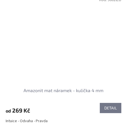
Kód:
30018/D
Amazonit mat náramek - kulička 4 mm
DETAIL
269 Kč
od
Intuice - Odvaha - Pravda