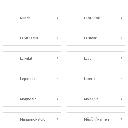
Kunzit
Labradorit
Lapis lazuli
Larimar
Larvikit
Láva
Lepidolit
Liberit
Magnezit
Malachit
Manganokalcit
Měsíční kámen