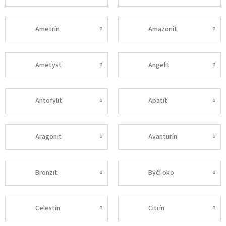
Ametrín
Amazonit
Ametyst
Angelit
Antofylit
Apatit
Aragonit
Avanturín
Bronzit
Býčí oko
Celestín
Citrín