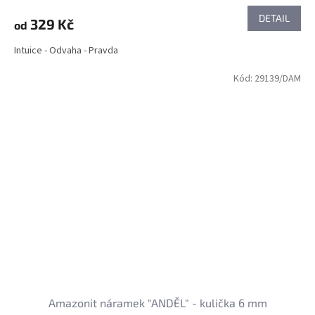
DETAIL
329 Kč
od
Intuice - Odvaha - Pravda
Kód:
29139/DAM
Amazonit náramek "ANDĚL" - kulička 6 mm