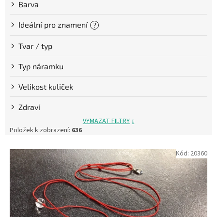
Barva
Ideální pro znamení
?
Tvar / typ
Typ náramku
Velikost kuliček
Zdraví
VYMAZAT FILTRY
Položek k zobrazení:
636
V
Kód:
20360
ý
p
i
s
p
r