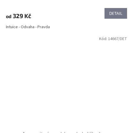
DETAIL
329 Kč
od
Intuice - Odvaha - Pravda
Kód:
14667/DET