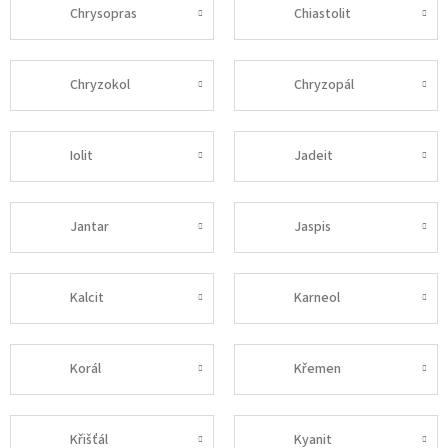
Chrysopras
Chiastolit
Chryzokol
Chryzopál
Iolit
Jadeit
Jantar
Jaspis
Kalcit
Karneol
Korál
Křemen
Křišťál
Kyanit