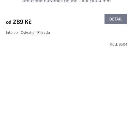
Amazonit náramek bound - kulička 4 mm
DETAIL
289 Kč
od
Intuice - Odvaha - Pravda
Kód:
9504