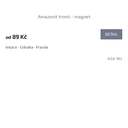
Amazonit troml - magnet
DETAIL
89 Kč
od
Intuice - Odvaha - Pravda
Kód:
951