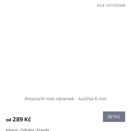
Kód:
10719/DAM
Amazonit mat náramek - kulička 6 mm
DETAIL
289 Kč
od
Intuice - Odvaha - Pravda