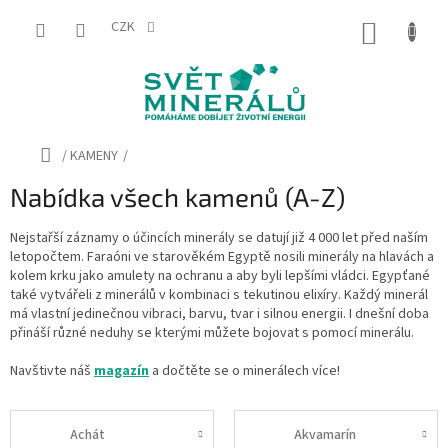
Přejít
na
CZK
NÁKUP
obsah
KOŠÍK
Domů
/
KAMENY
/
Nabídka všech kamenů (A-Z)
Nejstařší záznamy o účincích minerály se datují již 4 000 let před naším
letopočtem. Faraóni ve starověkém Egyptě nosili minerály na hlavách a
kolem krku jako amulety na ochranu a aby byli lepšími vládci. Egypťané
také vytvářeli z minerálů v kombinaci s tekutinou elixíry. Každý minerál
má vlastní jedinečnou vibraci, barvu, tvar i silnou energii. I dnešní doba
přináší různé neduhy se kterými můžete bojovat s pomocí minerálu.
Navštivte náš
magazín
a dočtěte se o minerálech více!
Achát
Akvamarín