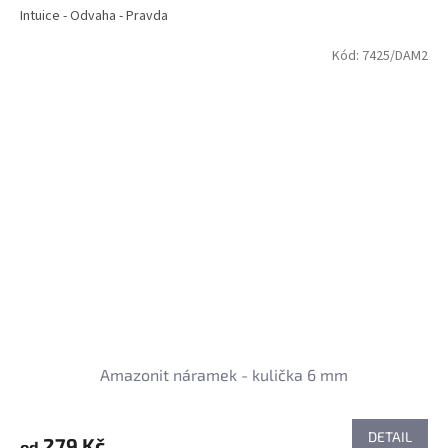
Intuice - Odvaha - Pravda
Kód:
7425/DAM2
Amazonit náramek - kulička 6 mm
DETAIL
279 Kč
od