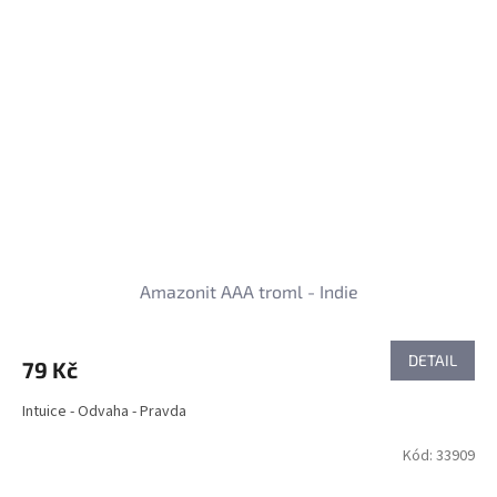
Amazonit AAA troml - Indie
DETAIL
79 Kč
Intuice - Odvaha - Pravda
Kód:
33909