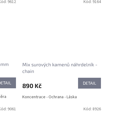
Kód:
9612
Kód:
9164
4 mm
Mix surových kamenů náhrdelník -
chain
DETAIL
DETAIL
890 Kč
věra
Koncentrace - Ochrana - Láska
Kód:
9061
Kód:
8926