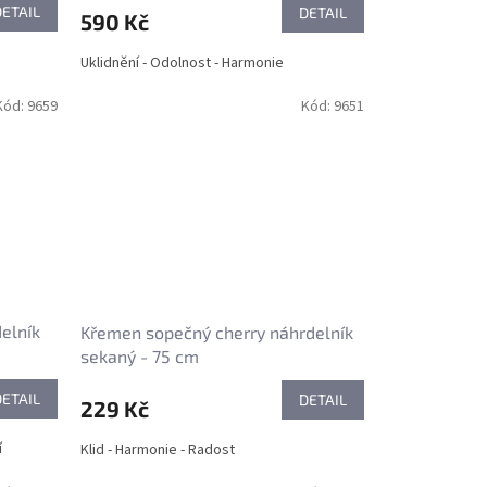
DETAIL
DETAIL
590 Kč
Uklidnění - Odolnost - Harmonie
Kód:
9659
Kód:
9651
delník
Křemen sopečný cherry náhrdelník
sekaný - 75 cm
DETAIL
DETAIL
229 Kč
í
Klid - Harmonie - Radost