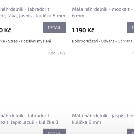
náhrdelník - labradorit,
Mála náhrdelník - mookait - 
it, láva, jaspis - kulička 8 mm
6 mm
DETAIL
0 Kč
1 190 Kč
ie - Stres - Pozitivní myšlení
Dobrodružství - Odvaha - Ochrana
Kód:
8471
náhrdelník - labradorit,
Mála náhrdelník - jaspis, he
zit, lapis lazuli - kulička 8
kulička 8 mm
DETAIL