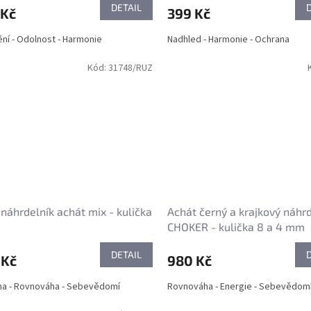
DETAIL
 Kč
399 Kč
ění - Odolnost - Harmonie
Nadhled - Harmonie - Ochrana
Kód:
31748/RUZ
náhrdelník achát mix - kulička
Achát černý a krajkový náhr
m
CHOKER - kulička 8 a 4 mm
DETAIL
 Kč
980 Kč
a - Rovnováha - Sebevědomí
Rovnováha - Energie - Sebevědom