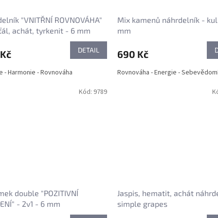
delník "VNITŘNÍ ROVNOVÁHA"
Mix kamenů náhrdelník - kul
šťál, achát, tyrkenit - 6 mm
mm
DETAIL
 Kč
690 Kč
e - Harmonie - Rovnováha
Rovnováha - Energie - Sebevědom
Kód:
9789
K
mek double "POZITIVNÍ
Jaspis, hematit, achát náhrde
NÍ" - 2v1 - 6 mm
simple grapes