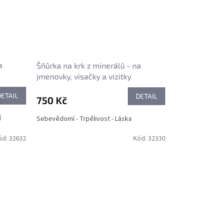
a
Šňůrka na krk z minerálů - na
jmenovky, visačky a vizitky
DETAIL
DETAIL
750 Kč
í
Sebevědomí - Trpělivost - Láska
ód:
32632
Kód:
32330