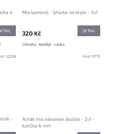
ička 4
Mix kamenů - šňůrka na brýle - 2v1
DETAIL
DETAIL
320 Kč
í
Odvaha - Naděje - Láska
ód:
32294
Kód:
9775
lník -
Achát mix náramek double - 2v1 -
kulička 6 mm