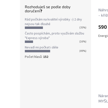
Rozhoduješ se podle doby
Náhr
doručení❓
- kři
Rád počkám na kvalitní výrobky :-) 2 dny
nejsou tak dlouhé
590
(35%)
Často pospíchám, proto využívám službu
Energi
"Express výroba"
(16%)
Nevadí mi počkat i déle
(49%)
Počet hlasů:
152
Nára
MYŠLE