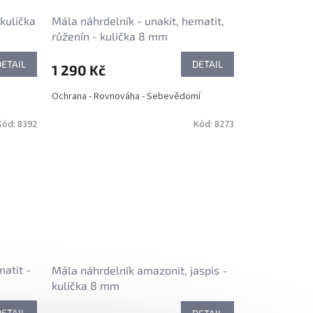
kulička
Mála náhrdelník - unakit, hematit,
růženín - kulička 8 mm
DETAIL
DETAIL
1 290 Kč
Ochrana - Rovnováha - Sebevědomí
Kód:
8392
Kód:
8273
matit -
Mála náhrdelník amazonit, jaspis -
kulička 8 mm
DETAIL