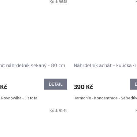
Kód:
9648
it náhrdelník sekaný - 80 cm
Náhrdelník achát - kulička 
DETAIL
 Kč
390 Kč
- Rovnováha - Jistota
Harmonie - Koncentrace - Sebedů
Kód:
9141