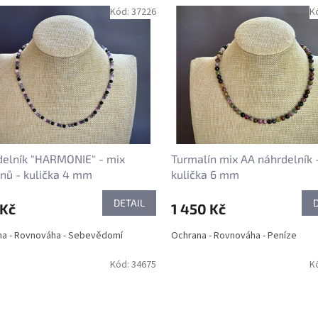
Kód:
37226
K
elník "HARMONIE" - mix
Turmalín mix AA náhrdelník 
nů - kulička 4 mm
kulička 6 mm
DETAIL
 Kč
1 450 Kč
a - Rovnováha - Sebevědomí
Ochrana - Rovnováha - Peníze
Kód:
34675
K