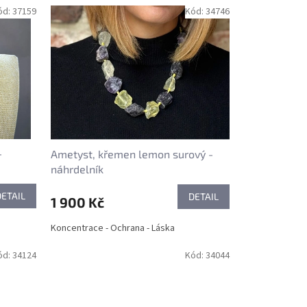
ód:
37159
Kód:
34746
-
Ametyst, křemen lemon surový -
náhrdelník
DETAIL
DETAIL
1 900 Kč
Koncentrace - Ochrana - Láska
ód:
34124
Kód:
34044