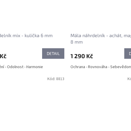
elník mix - kulička 6 mm
Mála náhrdelník - achát, ma
8 mm
DETAIL
 Kč
1 290 Kč
ění - Odolnost - Harmonie
Ochrana - Rovnováha - Sebevědom
Kód:
8813
K