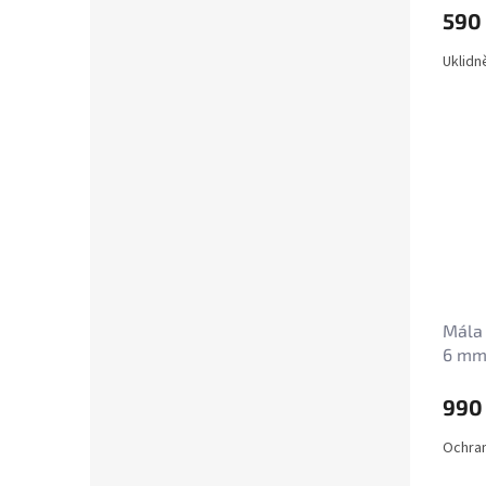
590
Uklidn
Mála 
6 m
990
Ochran