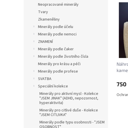
n
V
n
Neopracované minerály
e
ý
í
Tvary
l
p
p
Zkameněliny
i
r
s
Minerály podle účelu
o
p
d
Minerály podle nemoci
r
u
ZNAMENÍ
o
k
Minerály podle čaker
d
t
Minerály podle životního čísla
u
ů
Minerály pro krásu a péči
Náhrd
k
kame
t
Minerály podle profese
ů
SVATBA
750
Speciální kolekce
Minerály pro aktivní mysl - Kolekce
Ochran
"JSEM JINAK" (ADHD, nepozornost,
hyperaktivita)
Minerály pro citlivé duše - Kolekce
"JSEM CITLIVKA"
Minerály podle typu osobnosti - "JSEM
OSOBNOST"