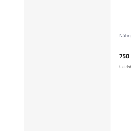
Náhrd
750
Uklidn