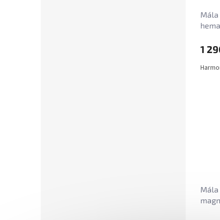
Mála 
hemat
1 29
Harmon
Mála 
magne
mm