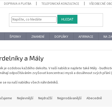
DOPRAVA A PLATBA
TELEFONICKÁ KONZULTACE
VŠEOBECNÉ OB
HLEDAT
ŠPERKY
ZNAMENÍ
DOPLŇKY
AFIRMACE
NA Z
delníky a Mály
ík je ozdobou každého dekoltu. V naší nabídce najdete také Mály - budhist
áhají odpočítáváním zvyšovat koncentraci mysli a dosáhnout svých přání (
e se na naší nabídku všech náhrdelníků.
učujeme
Nejlevnější
Nejdražší
Nejprodávanější
Abecedně