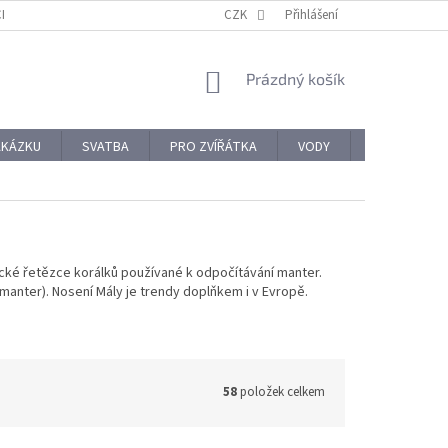
CHODNÍ PODMÍNKY
REKLAMACE A VRÁCENÍ ZBOŽÍ
CZK
Přihlášení
OCHRANA OSOBNÍ
NÁKUPNÍ
Prázdný košík
KOŠÍK
AKÁZKU
SVATBA
PRO ZVÍŘÁTKA
VODY
PRO NÁROČ
ické řetězce korálků používané k odpočítávání manter.
manter). Nosení Mály je trendy doplňkem i v Evropě.
58
položek celkem