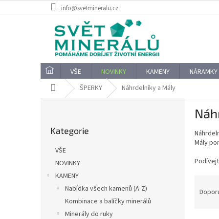
Přejít
info@svetmineralu.cz
na
obsah
VŠE
NOVINKY
KAMENY
NÁRAMKY
Domů
ŠPERKY
Náhrdelníky a Mály
P
Náhr
o
Přeskočit
s
Kategorie
kategorie
Náhrdeln
t
Mály pom
r
VŠE
a
Podívejt
NOVINKY
n
KAMENY
n
Ř
í
Nabídka všech kamenů (A-Z)
a
Dopor
p
z
Kombinace a balíčky minerálů
a
e
Minerály do ruky