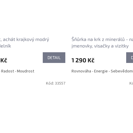
t, achát krajkový modrý
Šňůrka na krk z minerálů - n
elník
jmenovky, visačky a vizitky
DETAIL
 Kč
1 290 Kč
- Radost - Moudrost
Rovnováha - Energie - Sebevědom
Kód:
33557
K