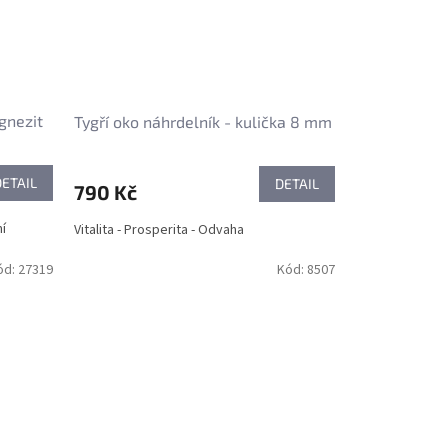
gnezit
Tygří oko náhrdelník - kulička 8 mm
DETAIL
DETAIL
790 Kč
í
Vitalita - Prosperita - Odvaha
ód:
27319
Kód:
8507