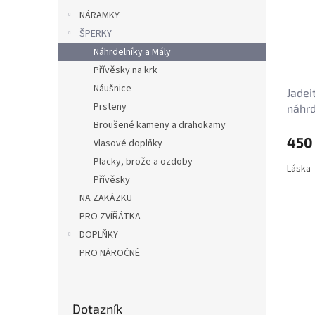
NÁRAMKY
ŠPERKY
Náhrdelníky a Mály
Přívěsky na krk
Náušnice
Jadei
Prsteny
náhrd
Broušené kameny a drahokamy
450
Vlasové doplňky
Placky, brože a ozdoby
Láska 
Přívěsky
NA ZAKÁZKU
PRO ZVÍŘÁTKA
DOPLŇKY
PRO NÁROČNÉ
Dotazník