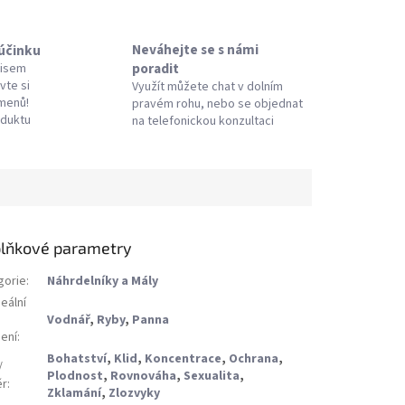
Neváhejte se s námi
 účinku
poradit
pisem
vte si
Využít můžete chat v dolním
amenů!
pravém rohu, nebo se objednat
oduktu
na telefonickou konzultaci
lňkové parametry
gorie
:
Náhrdelníky a Mály
eální
Vodnář
,
Ryby
,
Panna
ení
:
Bohatství
,
Klid
,
Koncentrace
,
Ochrana
,
/
Plodnost
,
Rovnováha
,
Sexualita
,
ěr
:
Zklamání
,
Zlozvyky