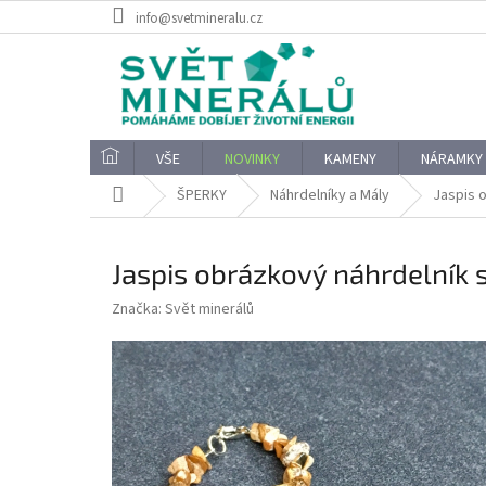
Přejít
info@svetmineralu.cz
na
obsah
VŠE
NOVINKY
KAMENY
NÁRAMKY
Domů
ŠPERKY
Náhrdelníky a Mály
Jaspis 
Jaspis obrázkový náhrdelník 
Značka:
Svět minerálů