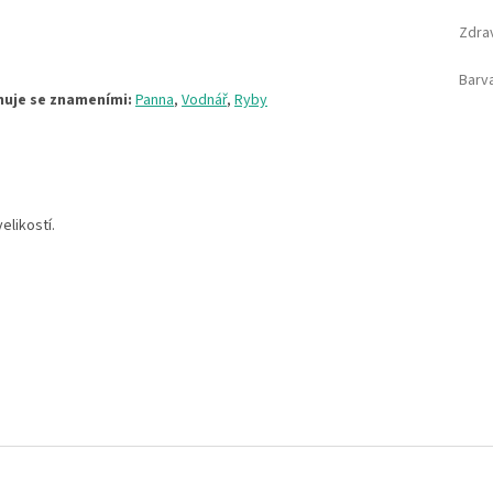
Zdra
Barv
onuje se znameními:
Panna
,
Vodnář
,
Ryby
elikostí.