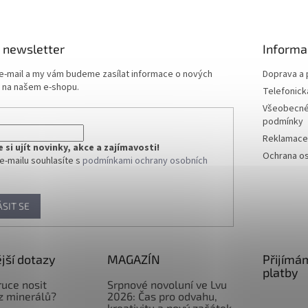
 newsletter
Informa
 e-mail a my vám budeme zasílat informace o nových
Doprava a 
 na našem e-shopu.
Telefonick
Všeobecné
podmínky
Reklamace 
si ujít novinky, akce a zajímavosti!
Ochrana os
e-mailu souhlasíte s
podmínkami ochrany osobních
ÁSIT SE
jší dotazy
MAGAZÍN
Přijímá
platby
ruce nosit
Srpnové novoluní ve Lvu
z minerálů?
2026: Čas pro odvahu,
kreativitu a nový začátek