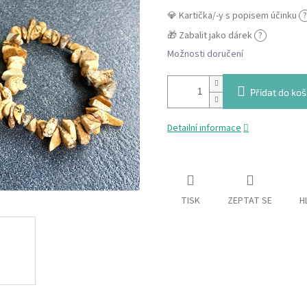
💎 Kartička/-y s popisem účinku
?
🎁 Zabalit jako dárek
?
Možnosti doručení
Přidat do koš
Detailní informace
TISK
ZEPTAT SE
H