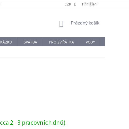
CHODNÍ PODMÍNKY
REKLAMACE A VRÁCENÍ ZBOŽÍ
CZK
Přihlášení
OCHRANA OSOBNÍ
NÁKUPNÍ
Prázdný košík
KOŠÍK
AKÁZKU
SVATBA
PRO ZVÍŘÁTKA
VODY
PRO NÁROČ
cca 2 - 3 pracovních dnů)