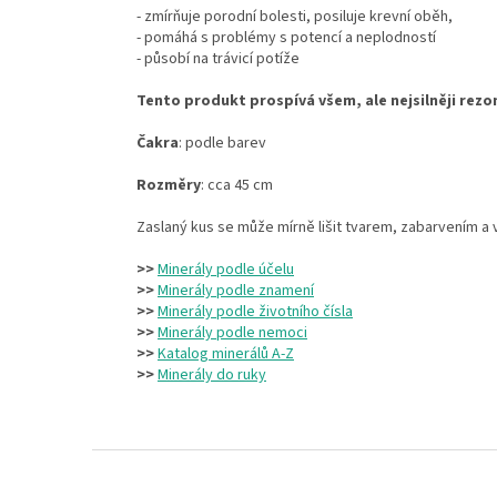
- zmírňuje porodní bolesti, posiluje krevní oběh,
- pomáhá s problémy s potencí a neplodností
- působí na trávicí potíže
Tento produkt prospívá všem, ale nejsilněji rez
Čakra
: podle barev
Rozměry
: cca 45 cm
Zaslaný kus se může mírně lišit tvarem, zabarvením a v
>>
Minerály podle účelu
>>
Minerály podle znamení
>>
Minerály podle životního čísla
>>
Minerály podle nemoci
>>
Katalog minerálů A-Z
>>
Minerály do ruky
Z
á