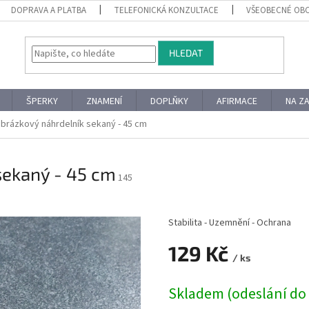
DOPRAVA A PLATBA
TELEFONICKÁ KONZULTACE
VŠEOBECNÉ OB
HLEDAT
ŠPERKY
ZNAMENÍ
DOPLŇKY
AFIRMACE
NA Z
obrázkový náhrdelník sekaný - 45 cm
sekaný - 45 cm
145
Stabilita - Uzemnění - Ochrana
129 Kč
/ ks
Měrná
Skladem (odeslání do 
cena: