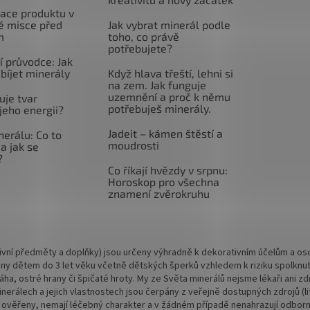
ace produktu v
é misce před
Jak vybrat minerál podle
m
toho, co právě
potřebujete?
 průvodce: Jak
abíjet minerály
Když hlava třeští, lehni si
na zem. Jak funguje
uzemnění a proč k němu
uje tvar
potřebuješ minerály.
jeho energii?
Jadeit – kámen štěstí a
nerálu: Co to
moudrosti
a jak se
?
Co říkají hvězdy v srpnu:
Horoskop pro všechna
znamení zvěrokruhu
vní předměty a doplňky) jsou určeny výhradně k dekorativním účelům a osob
ny dětem do 3 let věku včetně dětských šperků vzhledem k riziku spolknu
 váha, ostré hrany či špičaté hroty. My ze Světa minerálů nejsme lékaři ani
rálech a jejich vlastnostech jsou čerpány z veřejně dostupných zdrojů (lite
 ověřeny, nemají léčebný charakter a v žádném případě nenahrazují odbornou