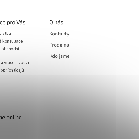
ce pro Vás
O nás
platba
Kontakty
á konzultace
Prodejna
 obchodní
Kdo jsme
a vrácení zboží
obních údajů
me online