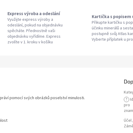
Express výroba a odeslání
Kartička s popisem
Využijte express výroby a
Přikupte kartičku s po
odeslání, pokud na objednávku
účinku minerálů a sesta
spěcháte. Přednostně vaši
postupně svůj Atlas k
objednávku vyřídíme. Express
Vyberte příplatek u pr
zvolíte v 1. kroku v košíku
Dop
Kate
práví pomocí svých obrázků poselství minulosti.
?
Id
pro
znam
alost
Účel 
Zám