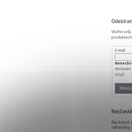
p
a
t
Odebírat
í
Vložte svůj
produktech
E-mail
Nenechte 
Vložením 
údajů
PŘIHL
Nejčastě
Na které 
náramky 