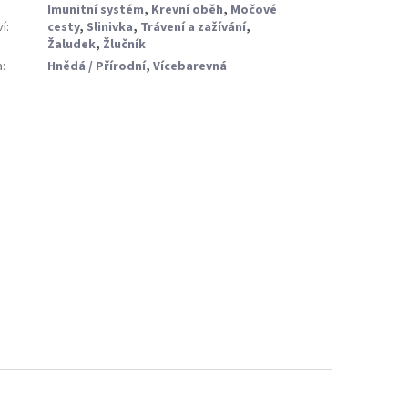
Imunitní systém
,
Krevní oběh
,
Močové
ví
:
cesty
,
Slinivka
,
Trávení a zažívání
,
Žaludek
,
Žlučník
a
:
Hnědá / Přírodní
,
Vícebarevná