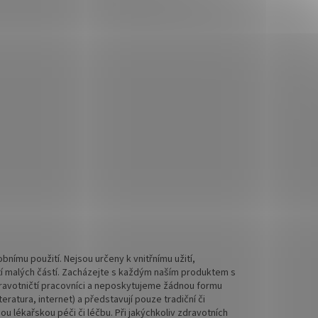
nímu použití. Nejsou určeny k vnitřnímu užití,
tí malých částí. Zacházejte s každým naším produktem s
 zdravotničtí pracovníci a neposkytujeme žádnou formu
ratura, internet) a představují pouze tradiční či
 lékařskou péči či léčbu. Při jakýchkoliv zdravotních