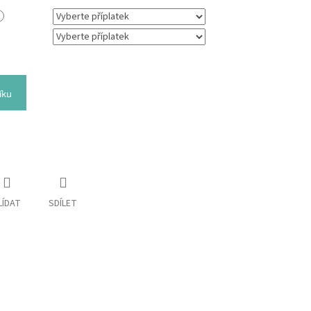
íku
LÍDAT
SDÍLET