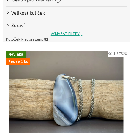
Velikost kuliček
Zdraví
VYMAZAT FILTRY
Položek k zobrazení:
81
V
Kód:
37328
Novinka
ý
Pouze 1 ks
p
i
s
p
r
o
d
u
k
t
ů