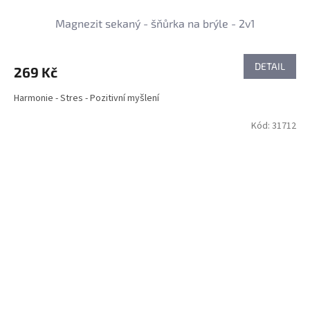
Magnezit sekaný - šňůrka na brýle - 2v1
DETAIL
269 Kč
Harmonie - Stres - Pozitivní myšlení
Kód:
31712