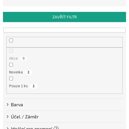
n
í
p
ZAVŘÍT FILTR
r
o
d
u
k
t
Akce
0
ů
Novinka
2
Pouze 1 ks
2
Barva
Účel / Záměr
Ideální pro znamení
?