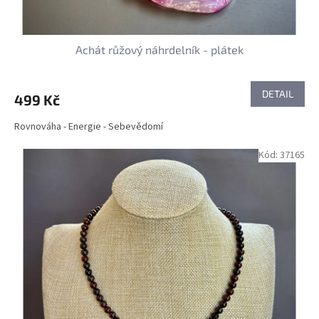
Achát růžový náhrdelník - plátek
DETAIL
499 Kč
Rovnováha - Energie - Sebevědomí
Kód:
37165