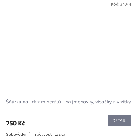
Kód:
34044
Šňůrka na krk z minerálů - na jmenovky, visačky a vizitky
DETAIL
750 Kč
Sebevědomí - Trpělivost - Láska