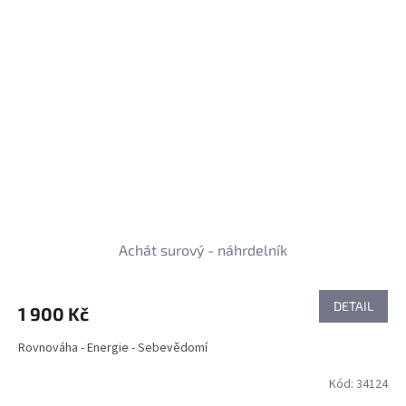
Achát surový - náhrdelník
DETAIL
1 900 Kč
Rovnováha - Energie - Sebevědomí
Kód:
34124