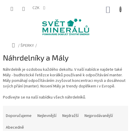
Přejít
na
CZK
NÁKUP
obsah
KOŠÍK
Domů
/
ŠPERKY
/
Náhrdelníky a Mály
Náhrdelník je ozdobou každého dekoltu. V naší nabídce najdete také
Mály - budhistické řetězce korálků používané k odpočítávání manter.
Mály pomáhají odpočítáváním zvyšovat koncentraci mysli a dosáhnout
svých přání (manter). Nosení Mály je trendy doplňkem i v Evropě.
Podívejte se na naší nabídku všech náhrdelníků.
Ř
a
Doporučujeme
Nejlevnější
Nejdražší
Nejprodávanější
z
e
Abecedně