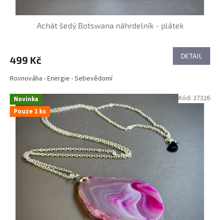
Achát šedý Botswana náhrdelník - plátek
DETAIL
499 Kč
Rovnováha - Energie - Sebevědomí
Kód:
37326
Novinka
Pouze 1 ks