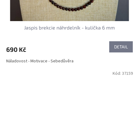
Jaspis brekcie náhrdelník - kulička 6 mm
DETAIL
690 Kč
Náladovost - Motivace - Sebedůvěra
Kód:
37159