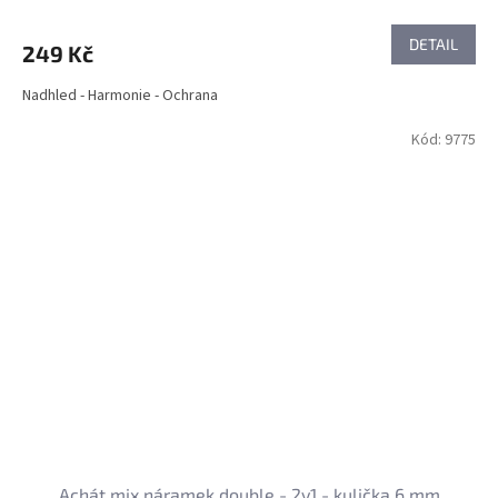
DETAIL
249 Kč
Nadhled - Harmonie - Ochrana
Kód:
9775
Achát mix náramek double - 2v1 - kulička 6 mm