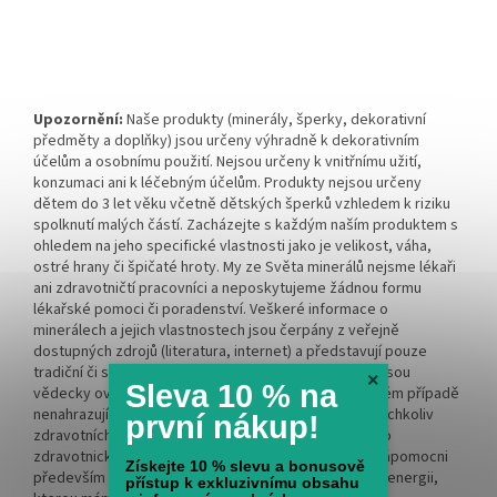
Upozornění:
Naše produkty (minerály, šperky, dekorativní
předměty a doplňky) jsou určeny výhradně k dekorativním
účelům a osobnímu použití. Nejsou určeny k vnitřnímu užití,
konzumaci ani k léčebným účelům. Produkty nejsou určeny
dětem do 3 let věku včetně dětských šperků vzhledem k riziku
spolknutí malých částí. Zacházejte s každým naším produktem s
ohledem na jeho specifické vlastnosti jako je velikost, váha,
ostré hrany či špičaté hroty. My ze Světa minerálů nejsme lékaři
ani zdravotničtí pracovníci a neposkytujeme žádnou formu
lékařské pomoci či poradenství. Veškeré informace o
minerálech a jejich vlastnostech jsou čerpány z veřejně
dostupných zdrojů (literatura, internet) a představují pouze
tradiční či spirituální přesvědčení. Tyto informace nejsou
×
Sleva 10 % na
vědecky ověřeny, nemají léčebný charakter a v žádném případě
nenahrazují odbornou lékařskou péči či léčbu. Při jakýchkoliv
první nákup!
zdravotních obtížích vždy kontaktujte kvalifikovaného
zdravotnického pracovníka. Naším cílem je být vám nápomocni
Získejte 10 % slevu a bonusově
především na spirituální rovině a rozvíjet vnitřní sílu a energii,
přístup k exkluzivnímu obsahu