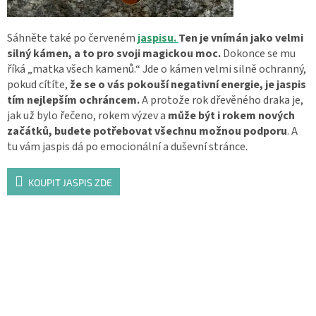
Sáhněte také po červeném
jaspisu.
Ten je vnímán jako velmi
silný kámen, a to pro svoji magickou moc.
Dokonce se mu
říká „matka všech kamenů.“ Jde o kámen velmi silně ochranný,
pokud cítíte,
že se o vás pokouší negativní energie, je jaspis
tím nejlepším ochráncem.
A protože rok dřevěného draka je,
jak už bylo řečeno, rokem výzev a
může být i rokem nových
začátků, budete potřebovat všechnu možnou podporu
. A
tu vám jaspis dá po emocionální a duševní stránce.
KOUPIT JASPIS ZDE