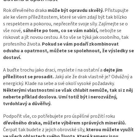
Rok dřevěného draka
může být opravdu skvělý.
Přistupujte
ale ke všem příležitostem, které se vám zdají být tak blízko
s respektem a pokorou, nepřeceňte svoje síly. Zajímejte se o
vše nové,
sáhněte po tom, co se vám nabízí,
nebojte se
riskovat a jít novou cestou. A to vše se týká jak osobního, tak
profesního života.
Pokud se vám podaří zkombinovat
odvahu a opatrnost, můžete se spolehnout, že výsledky se
dostaví.
A buďte trochu jako draci, myslete i na ostatní a
dejte jim
příležitost se prosadit.
Jaký ale že drak vlastně je? Odvážný a
energický. Klade na sebe a své okolí vysoké požadavky.
Některými vlastnostmi se však chlubit nemůže, tak si z něj
neberte příklad doslova. Umí totiž být i nerozvážný,
tvrdohlavý a důvěřivý.
Podpořit vše, co potřebujete pro úspěšné prožití roku
dřevěného draka, můžete výběrem správných minerálů.
Čerpat tak budete z jejich obrovské síly,
kterou můžete využít
ve všech oblastech svého života. Které kameny jsou