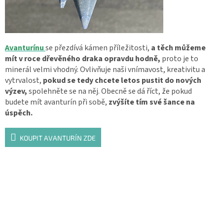
Avanturínu
se přezdívá kámen příležitosti,
a těch můžeme
mít v roce dřevěného draka opravdu hodně,
proto je to
minerál velmi vhodný. Ovlivňuje naši vnímavost, kreativitu a
vytrvalost,
pokud se tedy chcete letos pustit do nových
výzev,
spolehněte se na něj. Obecně se dá říct, že pokud
budete mít avanturín při sobě,
zvýšíte tím své šance na
úspěch.
KOUPIT AVANTURÍN ZDE