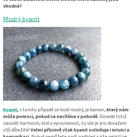
vhodné?
Modrý kyanit
Kyanit
,
v tomto případě se hodí modrý, je kámen,
který nám
může pomoci, pokud se necítíme v pohodě.
Dovede totiž
navodit harmonii, klid a vyrovnanost, to vše je pro dosažení
cílů důležité!
Velmi příznivě však kyanit ovlivňuje i intuici a
komunikaci.
Pokud nemůžete najít nadhled a jste nejistí ve