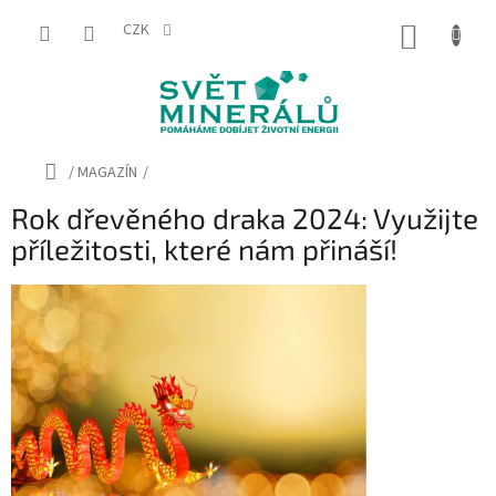
Přejít
na
CZK
NÁKUP
obsah
KOŠÍK
Domů
/
MAGAZÍN
/
Rok dřevěného draka 2024: Využijte
příležitosti, které nám přináší!