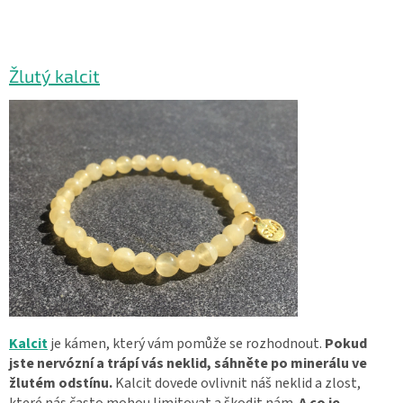
Žlutý kalcit
Kalcit
je kámen, který vám pomůže se rozhodnout.
Pokud
jste nervózní a trápí vás neklid, sáhněte po minerálu ve
žlutém odstínu.
Kalcit dovede ovlivnit náš neklid a zlost,
které nás často mohou limitovat a škodit nám.
A co je