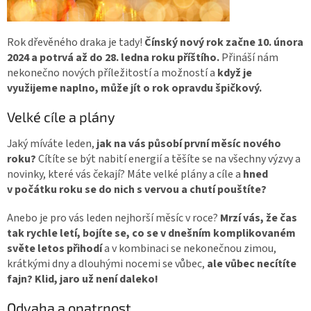
Rok dřevěného draka je tady!
Čínský nový rok začne 10. února
2024 a potrvá až do 28. ledna roku příštího.
Přináší nám
nekonečno nových příležitostí a možností a
když je
využijeme naplno, může jít o rok opravdu špičkový.
Velké cíle a plány
Jaký míváte leden,
jak na vás působí první měsíc nového
roku?
Cítíte se být nabití energií a těšíte se na všechny výzvy a
novinky, které vás čekají? Máte velké plány a cíle a
hned
v počátku roku se do nich s vervou a chutí pouštíte?
Anebo je pro vás leden nejhorší měsíc v roce?
Mrzí vás, že čas
tak rychle letí, bojíte se, co se v dnešním komplikovaném
světe letos přihodí
a v kombinaci se nekonečnou zimou,
krátkými dny a dlouhými nocemi se vůbec,
ale vůbec necítíte
fajn? Klid, jaro už není daleko!
Odvaha a opatrnost