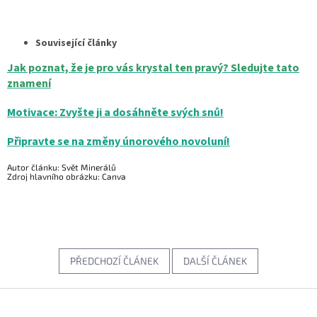
Související články
Jak poznat, že je pro vás krystal ten pravý? Sledujte tato
znamení
Motivace: Zvyšte ji a dosáhněte svých snů!
Připravte se na změny únorového novoluní!
Autor článku: Svět Minerálů
Zdroj hlavního obrázku: Canva
PŘEDCHOZÍ ČLÁNEK
DALŠÍ ČLÁNEK
Z
á