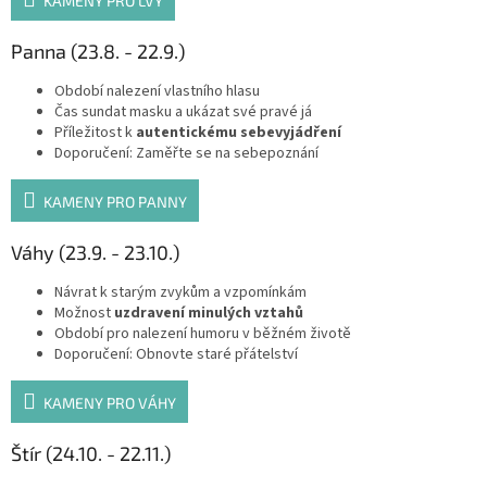
KAMENY PRO LVY
Panna (23.8. - 22.9.)
Období nalezení vlastního hlasu
Čas sundat masku a ukázat své pravé já
Příležitost k
autentickému sebevyjádření
Doporučení: Zaměřte se na sebepoznání
KAMENY PRO PANNY
Váhy (23.9. - 23.10.)
Návrat k starým zvykům a vzpomínkám
Možnost
uzdravení minulých vztahů
Období pro nalezení humoru v běžném životě
Doporučení: Obnovte staré přátelství
KAMENY PRO VÁHY
Štír (24.10. - 22.11.)