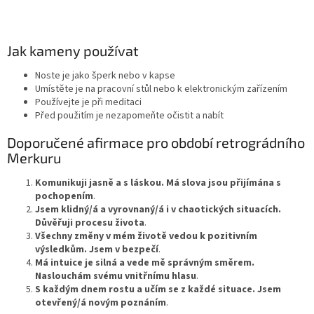
Jak kameny používat
Noste je jako šperk nebo v kapse
Umístěte je na pracovní stůl nebo k elektronickým zařízením
Používejte je při meditaci
Před použitím je nezapomeňte očistit a nabít
Doporučené afirmace pro období retrográdního
Merkuru
Komunikuji jasně a s láskou. Má slova jsou přijímána s
pochopením
.
Jsem klidný/á a vyrovnaný/á i v chaotických situacích.
Důvěřuji procesu života
.
Všechny změny v mém životě vedou k pozitivním
výsledkům. Jsem v bezpečí
.
Má intuice je silná a vede mě správným směrem.
Naslouchám svému vnitřnímu hlasu
.
S každým dnem rostu a učím se z každé situace. Jsem
otevřený/á novým poznáním
.