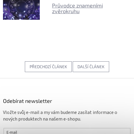
Průvodce znameními
zvěrokruhu
PŘEDCHOZÍ ČLÁNEK
DALŠÍ ČLÁNEK
Z
á
p
a
Odebírat newsletter
t
Vložte svůj e-mail a my vám budeme zasílat informace o
í
nových produktech na našem e-shopu.
E-mail