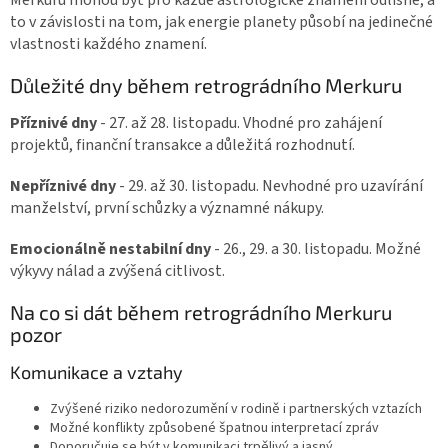
to v závislosti na tom, jak energie planety působí na jedinečné
vlastnosti každého znamení.
Důležité dny během retrográdního Merkuru
Příznivé dny
- 27. až 28. listopadu. Vhodné pro zahájení
projektů, finanční transakce a důležitá rozhodnutí.
Nepříznivé dny
- 29. až 30. listopadu. Nevhodné pro uzavírání
manželství, první schůzky a významné nákupy.
Emocionálně nestabilní dny
- 26., 29. a 30. listopadu. Možné
výkyvy nálad a zvýšená citlivost.
Na co si dát během retrográdního Merkuru
pozor
Komunikace a vztahy
Zvýšené riziko nedorozumění v rodině i partnerských vztazích
Možné konflikty způsobené špatnou interpretací zpráv
Doporučuje se být v komunikaci trpělivý a jasný