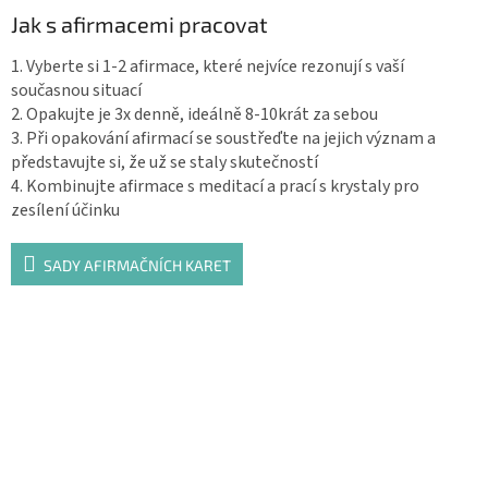
Jak s afirmacemi pracovat
1. Vyberte si 1-2 afirmace, které nejvíce rezonují s vaší
současnou situací
2. Opakujte je 3x denně, ideálně 8-10krát za sebou
3. Při opakování afirmací se soustřeďte na jejich význam a
představujte si, že už se staly skutečností
4. Kombinujte afirmace s meditací a prací s krystaly pro
zesílení účinku
SADY AFIRMAČNÍCH KARET