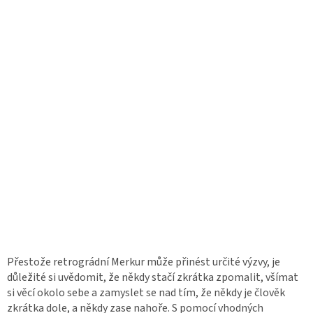
Přestože retrográdní Merkur může přinést určité výzvy, je
důležité si uvědomit, že někdy stačí zkrátka zpomalit, všímat
si věcí okolo sebe a zamyslet se nad tím, že někdy je člověk
zkrátka dole, a někdy zase nahoře. S pomocí vhodných