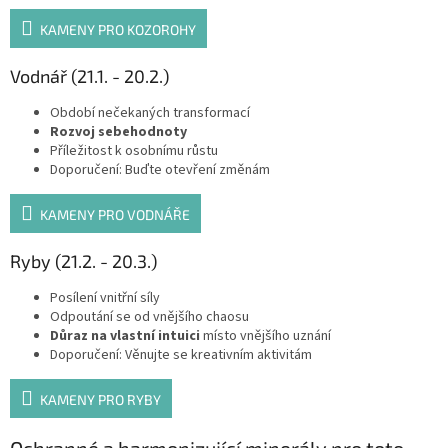
KAMENY PRO KOZOROHY
Vodnář (21.1. - 20.2.)
Období nečekaných transformací
Rozvoj sebehodnoty
Příležitost k osobnímu růstu
Doporučení: Buďte otevření změnám
KAMENY PRO VODNÁŘE
Ryby (21.2. - 20.3.)
Posílení vnitřní síly
Odpoutání se od vnějšího chaosu
Důraz na vlastní intuici
místo vnějšího uznání
Doporučení: Věnujte se kreativním aktivitám
KAMENY PRO RYBY
Ochranné a harmonizující minerály pro toto