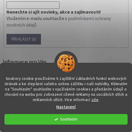
Nenechte si ujít novinky, akce a zajímavosti!
Vložením e-mailu souhlasíte s
podmínkami ochrany
osobních údajů
PŘIHLÁSIT SE
Informace pro Vás
Doprava a platba
Soubory cookie používáme k zajištění základních funkcí webových
Telefonická konzultace
stránek a ke zlepšení vašeho online zážitku i naší nabídky.
Kliknutím
Všeobecné obchodní podmínky
na "Souhlasím" souhlasíte s využíváním cookies a předáním údajů o
chování na webu pro zobrazení cílené reklamy na sociálních sítích a
Reklamace a vrácení zboží
reklamních sítích. Více informací
zde
.
Ochrana osobních údajů
Nastavení
Souhlasím
O nás