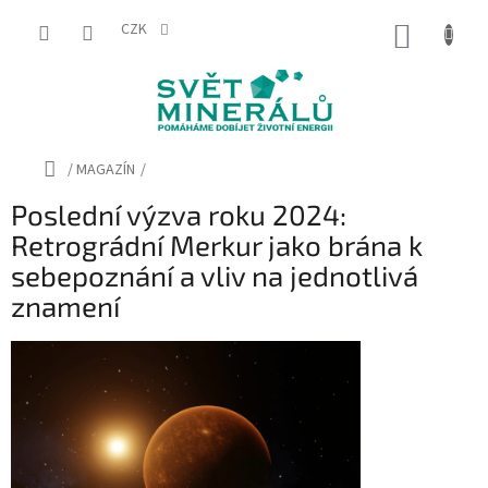
Přejít
na
CZK
NÁKUP
obsah
KOŠÍK
Domů
/
MAGAZÍN
/
Poslední výzva roku 2024:
Retrográdní Merkur jako brána k
sebepoznání a vliv na jednotlivá
znamení