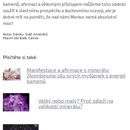
kamenů, afirmací a vědomým přístupem můžeme toto období
využít k vlastnímu prospěchu a duchovnímu rozvoji, ale je
dobré mít na paměti, že nad námi Merkur nemá absolutní
moc!
Autor článku: Svět minerálů
Hlavní obrázek: Canva
Přečtěte si také:
Manifestace a afirmace s minerály:
Zkombinujte sílu svých myšlenek s energií
kamenů
Velký nebo malý? Proč záleží na
velikosti minerálu?