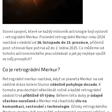
Slovní spojení, které se každý milovník astrologie bojí vyslovit
– retrográdní Merkur. Poslední retrográdní Merkur roku 2024
nastává v období od
26. listopadu do 15. prosince
, přičemž
post-stínová fáze potrvá až do 2. ledna 2025. Co můžeme od
tohoto astronomického jevu očekávat a jak jej nejlépe využít
ve svůj prospěch?
Co je retrográdní Merkur?
Retrográdní merkur nastává, když se planeta Merkur na své
oběžné dráze kolem Slunce
zdánlivě pohybuje dozadu
. K
tomuto jevu dochází několikrát ročně a každé retrográdní
období trvá
přibližně tři týdny
. Během této doby je
údajně
všechno narušené
a Merkur má chaotický
vliv na
komunikaci
,
cestování
a
technologie
. Účinky retrográdního
Merkuru mohou být pro každé astrologické znamení odlišné, a