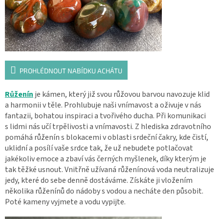
PROHLÉDNOUT NABÍDKU ACHÁTU
Růženín
je kámen, který již svou růžovou barvou navozuje klid
a harmonii v těle. Prohlubuje naši vnímavost a oživuje v nás
fantazii, bohatou inspiraci a tvořivého ducha. Při komunikaci
s lidmi nás učí trpělivosti a vnímavosti. Z hlediska zdravotního
pomáhá růženín s blokacemi v oblasti srdeční čakry, kde čistí,
uklidní a posílí vaše srdce tak, že už nebudete potlačovat
jakékoliv emoce a zbaví vás černých myšlenek, díky kterým je
tak těžké usnout. Vnitřně užívaná růženínová voda neutralizuje
jedy, které do sebe denně dostáváme. Získáte ji vložením
několika růženínů do nádoby s vodou a necháte den působit.
Poté kameny vyjmete a vodu vypijte.