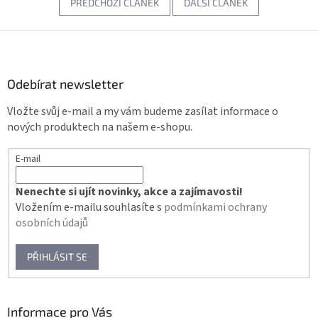
PŘEDCHOZÍ ČLÁNEK
DALŠÍ ČLÁNEK
Z
á
p
a
Odebírat newsletter
t
Vložte svůj e-mail a my vám budeme zasílat informace o
í
nových produktech na našem e-shopu.
E-mail
Nenechte si ujít novinky, akce a zajímavosti!
Vložením e-mailu souhlasíte s
podmínkami ochrany
osobních údajů
PŘIHLÁSIT SE
Informace pro Vás