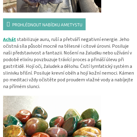
PROHLÉDNOUT NABÍDKU AMETYSTU
Achát
stabilizuje auru, ruší a přetváří negativní energie. Jeho
očistná síla působí mocně na tělesné i citové úrovni. Posiluje
naši představivost a fantazii. Nošení na žaludku nebo užívání v
podobě elixíru povzbuzuje trávící proces a přináší úlevu při
gastritidě. Hojí oči, žaludek a dělohu. Čistí lymfatický systém a
slinivku břišní. Posiluje krevní oběh a hojí kožní nemoci. Kámen
po meditaci vždy očistěte pod proudem vlažné vody a nabíjejte
na přímém slunci.