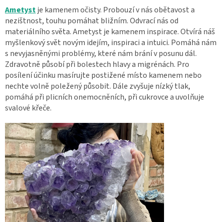
Ametyst
je kamenem očisty. Probouzí v nás obětavost a
nezištnost, touhu pomáhat bližním. Odvrací nás od
materiálního světa. Ametyst je kamenem inspirace. Otvírá náš
myšlenkový svět novým idejím, inspiraci a intuici. Pomáhá nám
s nevyjasněnými problémy, které nám brání v posunu dál.
Zdravotně působí při bolestech hlavy a migrénách. Pro
posílení účinku masírujte postižené místo kamenem nebo
nechte volně poležený působit. Dále zvyšuje nízký tlak,
pomáhá při plicních onemocněních, při cukrovce a uvolňuje
svalové křeče.