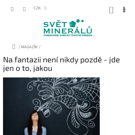
Přejít
na
CZK
NÁKUP
obsah
KOŠÍK
Domů
/
MAGAZÍN
/
Na fantazii není nikdy pozdě - jde
jen o to, jakou