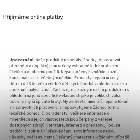
Přijímáme online platby
Upozornění:
Naše produkty (minerály, šperky, dekorativní
předměty a doplňky) jsou určeny výhradně k dekorativním
účelům a osobnímu použití. Nejsou určeny k vnitřnímu užití,
konzumaci ani k léčebným účelům. Produkty nejsou určeny
dětem do 3 let věku včetně dětských šperků vzhledem k riziku
spolknutí malých částí. Zacházejte s každým naším produktem s
ohledem na jeho specifické vlastnosti jako je velikost, váha,
ostré hrany či špičaté hroty. My ze Světa minerálů nejsme lékaři
ani zdravotničtí pracovníci a neposkytujeme žádnou formu
lékařské pomoci či poradenství. Veškeré informace o
minerálech a jejich vlastnostech jsou čerpány z veřejně
dostupných zdrojů (literatura, internet) a představují pouze
tradiční či spirituální přesvědčení. Tyto informace nejsou
vědecky ověřeny, nemají léčebný charakter a v žádném případě