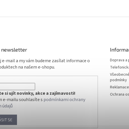
 newsletter
Informa
Doprava a 
ůj e-mail a my vám budeme zasílat informace o
oduktech na našem e-shopu.
Telefonick
Všeobecné
podmínky
Reklamace 
 si ujít novinky, akce a zajímavosti!
Ochrana os
 e-mailu souhlasíte s
podmínkami ochrany
h údajů
ÁSIT SE