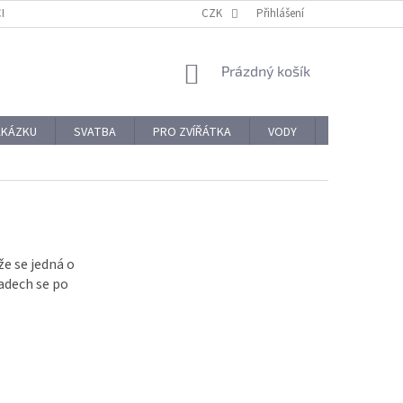
CHODNÍ PODMÍNKY
REKLAMACE A VRÁCENÍ ZBOŽÍ
CZK
Přihlášení
OCHRANA OSOBNÍ
NÁKUPNÍ
Prázdný košík
KOŠÍK
AKÁZKU
SVATBA
PRO ZVÍŘÁTKA
VODY
PRO NÁROČ
že se jedná o
padech se po