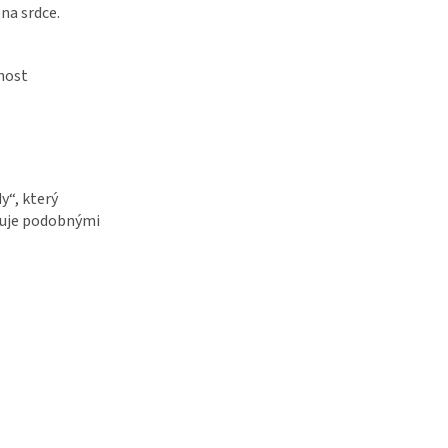
na srdce.
nost
y“, který
uje podobnými