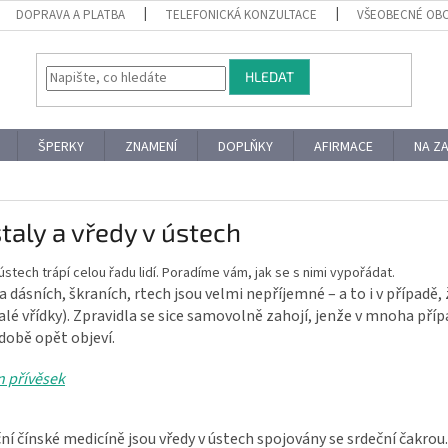
DOPRAVA A PLATBA
TELEFONICKÁ KONZULTACE
VŠEOBECNÉ OB
HLEDAT
ŠPERKY
ZNAMENÍ
DOPLŇKY
AFIRMACE
NA Z
taly a vředy v ústech
ústech trápí celou řadu lidí. Poradíme vám, jak se s nimi vypořádat.
a dásních, škraních, rtech jsou velmi nepříjemné – a to i v případě, 
alé vřídky). Zpravidla se sice samovolně zahojí, jenže v mnoha pří
době opět objeví.
n přívěsek
ční čínské medicíně jsou vředy v ústech spojovány se srdeční čakrou.