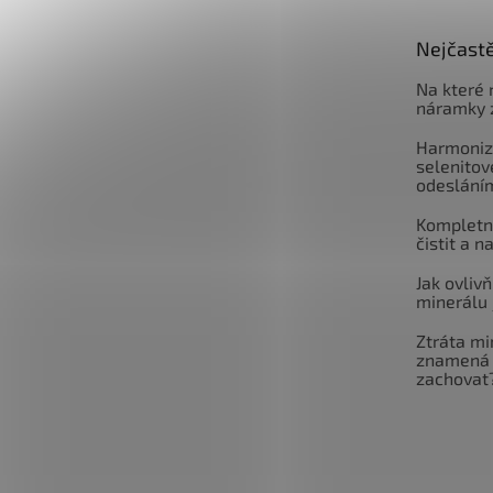
Nejčastě
Na které 
náramky 
Harmoniz
selenitov
odeslání
Kompletní
čistit a n
Jak ovlivň
minerálu 
Ztráta mi
znamená 
zachovat