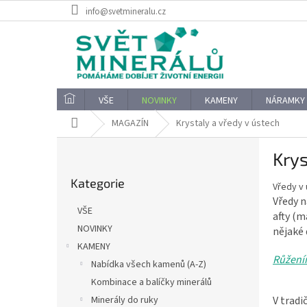
Přejít
info@svetmineralu.cz
na
obsah
VŠE
NOVINKY
KAMENY
NÁRAMKY
Domů
MAGAZÍN
Krystaly a vředy v ústech
P
Krys
o
Přeskočit
s
Kategorie
kategorie
Vředy v 
t
Vředy n
r
VŠE
afty (m
a
NOVINKY
nějaké 
n
KAMENY
n
Růžení
í
Nabídka všech kamenů (A-Z)
p
Kombinace a balíčky minerálů
a
V tradi
Minerály do ruky