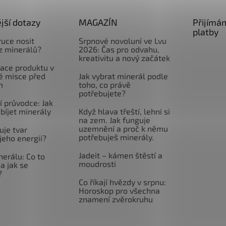
jší dotazy
MAGAZÍN
Přijímá
platby
ruce nosit
Srpnové novoluní ve Lvu
z minerálů?
2026: Čas pro odvahu,
kreativitu a nový začátek
ace produktu v
é misce před
Jak vybrat minerál podle
m
toho, co právě
potřebujete?
 průvodce: Jak
abíjet minerály
Když hlava třeští, lehni si
na zem. Jak funguje
uzemnění a proč k němu
uje tvar
potřebuješ minerály.
jeho energii?
Jadeit – kámen štěstí a
nerálu: Co to
moudrosti
a jak se
?
Co říkají hvězdy v srpnu:
Horoskop pro všechna
znamení zvěrokruhu