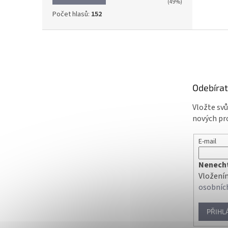
(49%)
Počet hlasů:
152
Z
á
p
a
t
Odebírat
í
Vložte sv
nových pr
E-mail
Nenechte
Vložením
osobníc
PŘIHL