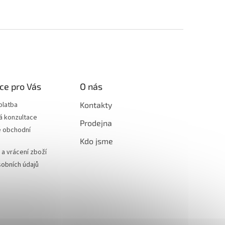
ce pro Vás
O nás
platba
Kontakty
á konzultace
Prodejna
 obchodní
Kdo jsme
a vrácení zboží
obních údajů