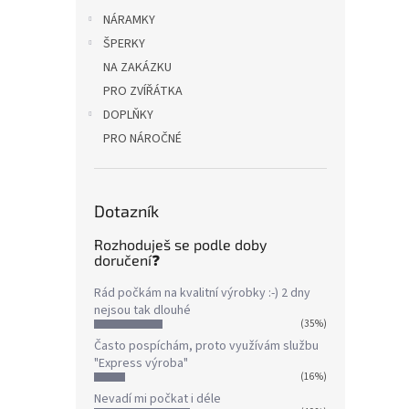
NÁRAMKY
ŠPERKY
NA ZAKÁZKU
PRO ZVÍŘÁTKA
DOPLŇKY
PRO NÁROČNÉ
Dotazník
Rozhoduješ se podle doby
doručení❓
Rád počkám na kvalitní výrobky :-) 2 dny
nejsou tak dlouhé
(35%)
Často pospíchám, proto využívám službu
"Express výroba"
(16%)
Nevadí mi počkat i déle