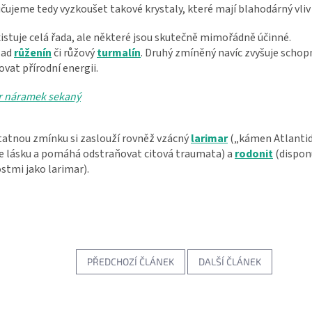
ujeme tedy vyzkoušet takové krystaly, které mají blahodárný vliv 
istuje celá řada, ale některé jsou skutečně mimořádně účinné.
lad
růženín
či růžový
turmalín
. Druhý zmíněný navíc zvyšuje schop
vat přírodní energii.
r náramek sekaný
atnou zmínku si zaslouží rovněž vzácný
larimar
(„kámen Atlantid
je lásku a pomáhá odstraňovat citová traumata) a
rodonit
(dispon
stmi jako larimar).
PŘEDCHOZÍ ČLÁNEK
DALŠÍ ČLÁNEK