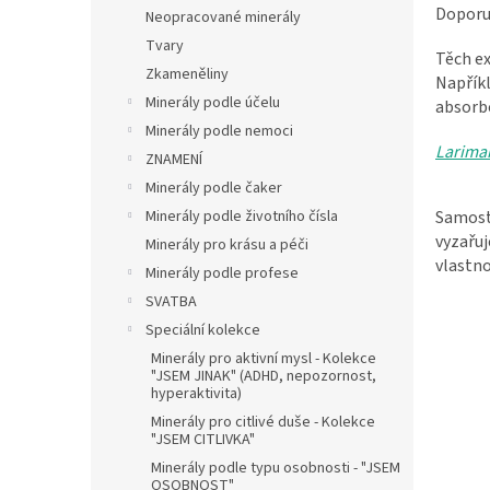
n
Doporuč
Neopracované minerály
e
Tvary
l
Těch ex
Zkameněliny
Napřík
Minerály podle účelu
absorbo
Minerály podle nemoci
Larima
ZNAMENÍ
Minerály podle čaker
Samost
Minerály podle životního čísla
vyzařu
Minerály pro krásu a péči
vlastno
Minerály podle profese
SVATBA
Speciální kolekce
Minerály pro aktivní mysl - Kolekce
"JSEM JINAK" (ADHD, nepozornost,
hyperaktivita)
Minerály pro citlivé duše - Kolekce
"JSEM CITLIVKA"
Minerály podle typu osobnosti - "JSEM
OSOBNOST"