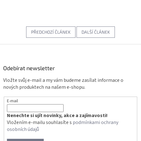
PŘEDCHOZÍ ČLÁNEK
DALŠÍ ČLÁNEK
Z
á
p
a
Odebírat newsletter
t
Vložte svůj e-mail a my vám budeme zasílat informace o
í
nových produktech na našem e-shopu.
E-mail
Nenechte si ujít novinky, akce a zajímavosti!
Vložením e-mailu souhlasíte s
podmínkami ochrany
osobních údajů