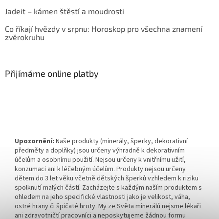
Jadeit – kámen štěstí a moudrosti
Co říkají hvězdy v srpnu: Horoskop pro všechna znamení
zvěrokruhu
Přijímáme online platby
Upozornění:
Naše produkty (minerály, šperky, dekorativní
předměty a doplňky) jsou určeny výhradně k dekorativním
účelům a osobnímu použití. Nejsou určeny k vnitřnímu užití,
konzumaci ani k léčebným účelům. Produkty nejsou určeny
dětem do 3 let věku včetně dětských šperků vzhledem k riziku
spolknutí malých částí. Zacházejte s každým naším produktem s
ohledem na jeho specifické vlastnosti jako je velikost, váha,
ostré hrany či špičaté hroty. My ze Světa minerálů nejsme lékaři
ani zdravotničtí pracovníci a neposkytujeme žádnou formu