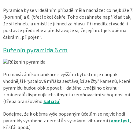
Pyramida by se v ideálním případě měla nacházet co nejblíže 7.
(korunní) a 6. (třetí oko) čakře. Toho dosáhnete například tak,
že si lehnete a umístíte ji hned za hlavu. Při meditaci vsedě ji
postavte před sebe a představujte si, že její hrot je k oběma
čakrám „připojen“.
Růženín pyramida 6 cm
Pro navázání komunikace s vyššími bytostmi je naopak
vhodnější krystalová mřížka sestávající ze čtyř kamenů, které
pyramidu budou obklopovat + dalšího „vnějšího okruhu“
z minerálů disponujících silnými uzemňovacími schopnostmi
(třeba oranžového
kalcitu
).
Dodejme, že k oběma výše popsaným účelům se nejvíc hodí
pyramidy vyrobené z nerostů s vysokými vibracemi (
ametyst
,
křišťál apod.).