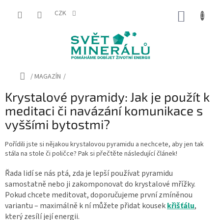
Přejít
na
CZK
NÁKUP
obsah
KOŠÍK
Domů
/
MAGAZÍN
/
Krystalové pyramidy: Jak je použít k
meditaci či navázání komunikace s
vyššími bytostmi?
Pořídili jste si nějakou krystalovou pyramidu a nechcete, aby jen tak
stála na stole či poličce? Pak si přečtěte následující článek!
Řada lidí se nás ptá, zda je lepší používat pyramidu
samostatně nebo ji zakomponovat do krystalové mřížky.
Pokud chcete meditovat, doporučujeme první zmíněnou
variantu – maximálně k ní můžete přidat kousek
křišťálu
,
který zesílí její energii.