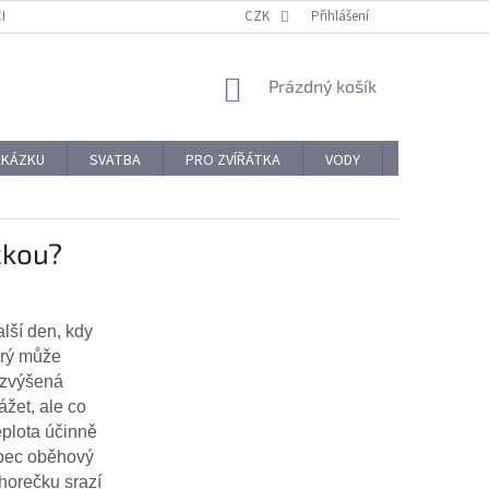
CHODNÍ PODMÍNKY
REKLAMACE A VRÁCENÍ ZBOŽÍ
CZK
Přihlášení
OCHRANA OSOBNÍ
NÁKUPNÍ
Prázdný košík
KOŠÍK
AKÁZKU
SVATBA
PRO ZVÍŘÁTKA
VODY
PRO NÁROČ
čkou?
lší den, kdy
terý může
t zvýšená
ážet, ale co
eplota účinně
vůbec oběhový
horečku srazí