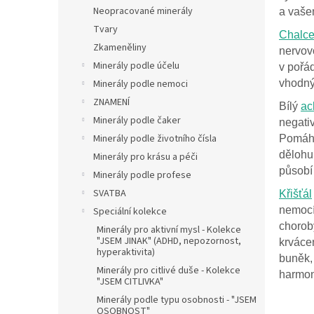
n
Neopracované minerály
a vašem
e
Tvary
l
Chalc
Zkameněliny
nervovo
Minerály podle účelu
v pořá
vhodný
Minerály podle nemoci
ZNAMENÍ
Bílý
ac
Minerály podle čaker
negativ
Minerály podle životního čísla
Pomáhá
dělohu.
Minerály pro krásu a péči
působí
Minerály podle profese
SVATBA
Křišťál
nemocí,
Speciální kolekce
choroby
Minerály pro aktivní mysl - Kolekce
"JSEM JINAK" (ADHD, nepozornost,
krvácen
hyperaktivita)
buněk, 
Minerály pro citlivé duše - Kolekce
harmon
"JSEM CITLIVKA"
Minerály podle typu osobnosti - "JSEM
OSOBNOST"