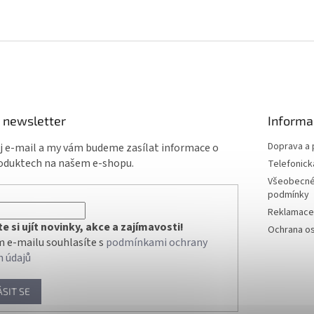
 newsletter
Informa
Doprava a 
ůj e-mail a my vám budeme zasílat informace o
oduktech na našem e-shopu.
Telefonick
Všeobecné
podmínky
Reklamace 
 si ujít novinky, akce a zajímavosti!
Ochrana os
 e-mailu souhlasíte s
podmínkami ochrany
h údajů
ÁSIT SE