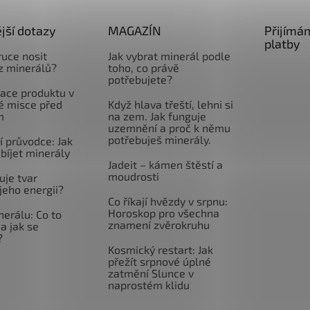
jší dotazy
MAGAZÍN
Přijímá
platby
ruce nosit
Jak vybrat minerál podle
z minerálů?
toho, co právě
potřebujete?
ace produktu v
é misce před
Když hlava třeští, lehni si
m
na zem. Jak funguje
uzemnění a proč k němu
potřebuješ minerály.
 průvodce: Jak
abíjet minerály
Jadeit – kámen štěstí a
moudrosti
uje tvar
jeho energii?
Co říkají hvězdy v srpnu:
Horoskop pro všechna
nerálu: Co to
znamení zvěrokruhu
a jak se
?
Kosmický restart: Jak
přežít srpnové úplné
zatmění Slunce v
naprostém klidu