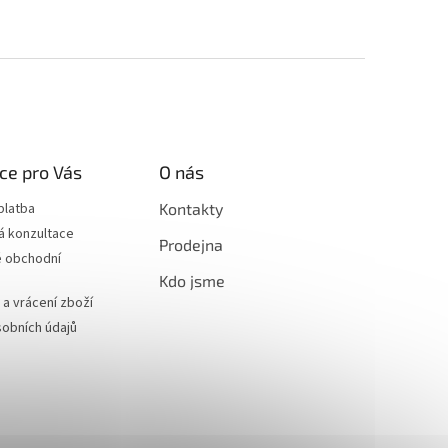
ce pro Vás
O nás
platba
Kontakty
á konzultace
Prodejna
 obchodní
Kdo jsme
a vrácení zboží
obních údajů