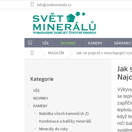
Přejít
info@svetmineralu.cz
na
obsah
VŠE
NOVINKY
KAMENY
NÁRAMKY
Domů
MAGAZÍN
Jak se poprat s neustupující v
P
Jak 
o
Přeskočit
s
Najd
Kategorie
kategorie
t
r
Výkyvy
VŠE
a
se tepl
NOVINKY
n
zapříči
KAMENY
n
teplota
í
Nabídka všech kamenů (A-Z)
když t
p
Kombinace a balíčky minerálů
ničí ba
a
Minerály do ruky
systém