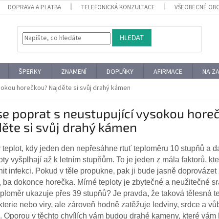
DOPRAVA A PLATBA
TELEFONICKÁ KONZULTACE
VŠEOBECNÉ OB
HLEDAT
ŠPERKY
ZNAMENÍ
DOPLŇKY
AFIRMACE
NA Z
ysokou horečkou? Najděte si svůj drahý kámen
se poprat s neustupující vysokou hore
ěte si svůj drahý kámen
 teplot, kdy jeden den nepřesáhne rtuť teploměru 10 stupňů a da
oty vyšplhají až k letním stupňům. To je jeden z mála faktorů, k
nit infekci. Pokud v těle propukne, pak ji bude jasně doprováze
, ba dokonce horečka. Mírné teploty je zbytečné a neužitečné sr
eploměr ukazuje přes 39 stupňů? Je pravda, že taková tělesná t
kterie nebo viry, ale zároveň hodně zatěžuje ledviny, srdce a 
. Oporou v těchto chvílích vám budou drahé kameny, které vám 