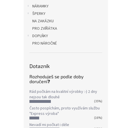
NÁRAMKY
ŠPERKY
NA ZAKÁZKU
PRO ZVÍŘÁTKA
DOPLŇKY
PRO NÁROČNÉ
Dotazník
Rozhoduješ se podle doby
doručení❓
Rád počkám na kvalitní výrobky :-) 2 dny
nejsou tak dlouhé
(35%)
Často pospíchám, proto využívám službu
"Express výroba"
(16%)
Nevadí mi počkat i déle