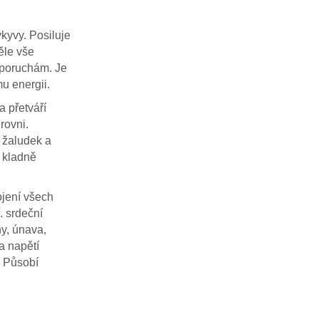
kyvy. Posiluje
ěle vše
 poruchám. Je
u energii.
a přetváří
rovni.
 žaludek a
a kladně
ojení všech
. srdeční
hy, únava,
 a napětí
. Působí