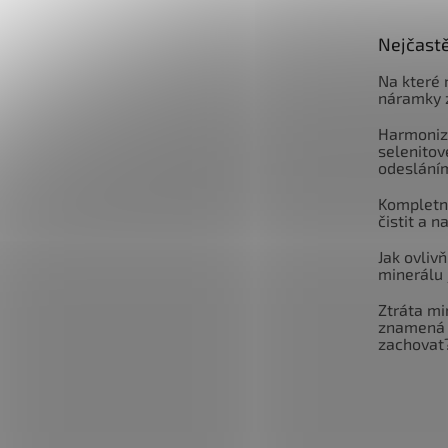
Nejčastě
Na které 
náramky 
Harmoniz
selenitov
odeslání
Kompletní
čistit a n
Jak ovlivň
minerálu 
Ztráta mi
znamená 
zachovat