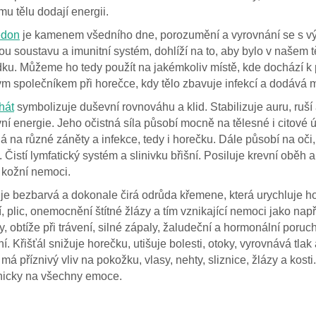
u tělu dodají energii.
edon
je kamenem všedního dne, porozumění a vyrovnání se s vý
u soustavu a imunitní systém, dohlíží na to, aby bylo v našem t
dku. Můžeme ho tedy použít na jakémkoliv místě, kde dochází k
m společníkem při horečce, kdy tělo zbavuje infekcí a dodává m
hát
symbolizuje duševní rovnováhu a klid. Stabilizuje auru, ruší 
ní energie. Jeho očistná síla působí mocně na tělesné i citové ú
 na různé záněty a infekce, tedy i horečku. Dále působí na oči,
 Čistí lymfatický systém a slinivku břišní. Posiluje krevní oběh 
 kožní nemoci.
je bezbarvá a dokonale čirá odrůda křemene, která urychluje h
 plic, onemocnění štítné žlázy a tím vznikající nemoci jako např
, obtíže při trávení, silné zápaly, žaludeční a hormonální poruc
í. Křišťál snižuje horečku, utišuje bolesti, otoky, vyrovnává tlak
má příznivý vliv na pokožku, vlasy, nehty, sliznice, žlázy a kosti
icky na všechny emoce.