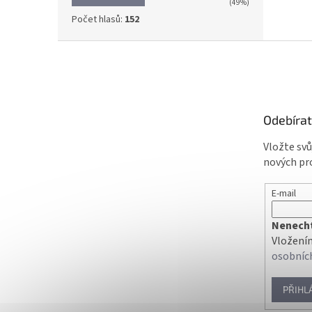
(49%)
Počet hlasů:
152
Z
á
p
a
t
Odebírat
í
Vložte sv
nových pr
E-mail
Nenechte
Vložením
osobníc
PŘIHL