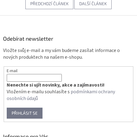
PŘEDCHOZÍ ČLÁNEK
DALŠÍ ČLÁNEK
Z
á
p
a
Odebírat newsletter
t
Vložte svůj e-mail a my vám budeme zasílat informace o
í
nových produktech na našem e-shopu.
E-mail
Nenechte si ujít novinky, akce a zajímavosti!
Vložením e-mailu souhlasíte s
podmínkami ochrany
osobních údajů
PŘIHLÁSIT SE
Informace pro Vás