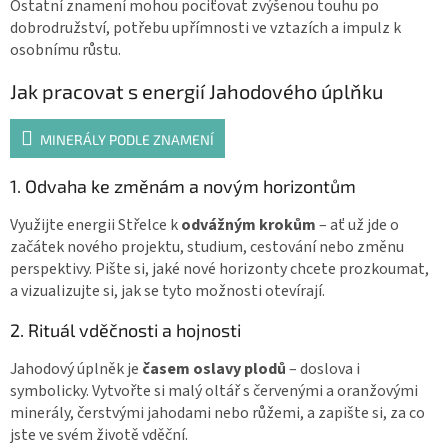
Ostatní znamení mohou pociťovat zvýšenou touhu po
dobrodružství, potřebu upřímnosti ve vztazích a impulz k
osobnímu růstu.
Jak pracovat s energií Jahodového úplňku
MINERÁLY PODLE ZNAMENÍ
1. Odvaha ke změnám a novým horizontům
Využijte energii Střelce k
odvážným krokům
– ať už jde o
začátek nového projektu, studium, cestování nebo změnu
perspektivy. Pište si, jaké nové horizonty chcete prozkoumat,
a vizualizujte si, jak se tyto možnosti otevírají.
2. Rituál vděčnosti a hojnosti
Jahodový úplněk je
časem oslavy plodů
– doslova i
symbolicky. Vytvořte si malý oltář s červenými a oranžovými
minerály, čerstvými jahodami nebo růžemi, a zapište si, za co
jste ve svém životě vděční.