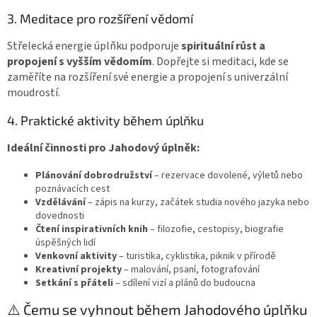
3. Meditace pro rozšíření vědomí
Střelecká energie úplňku podporuje
spirituální růst a
propojení s vyšším vědomím
. Dopřejte si meditaci, kde se
zaměříte na rozšíření své energie a propojení s univerzální
moudrostí.
4. Praktické aktivity během úplňku
Ideální činnosti pro Jahodový úplněk:
Plánování dobrodružství
– rezervace dovolené, výletů nebo
poznávacích cest
Vzdělávání
– zápis na kurzy, začátek studia nového jazyka nebo
dovednosti
Čtení inspirativních knih
– filozofie, cestopisy, biografie
úspěšných lidí
Venkovní aktivity
– turistika, cyklistika, piknik v přírodě
Kreativní projekty
– malování, psaní, fotografování
Setkání s přáteli
– sdílení vizí a plánů do budoucna
⚠️ Čemu se vyhnout během Jahodového úplňku