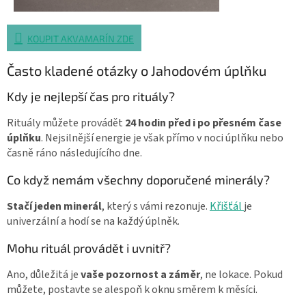
KOUPIT AKVAMARÍN ZDE
Často kladené otázky o Jahodovém úplňku
Kdy je nejlepší čas pro rituály?
Rituály můžete provádět
24 hodin před i po přesném čase
úplňku
. Nejsilnější energie je však přímo v noci úplňku nebo
časně ráno následujícího dne.
Co když nemám všechny doporučené minerály?
Stačí jeden minerál
, který s vámi rezonuje.
Křišťál
je
univerzální a hodí se na každý úplněk.
Mohu rituál provádět i uvnitř?
Ano, důležitá je
vaše pozornost a záměr
, ne lokace. Pokud
můžete, postavte se alespoň k oknu směrem k měsíci.