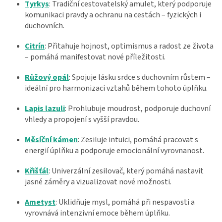
Tyrkys
: Tradiční cestovatelský amulet, který podporuje
komunikaci pravdy a ochranu na cestách – fyzických i
duchovních.
Citrín
: Přitahuje hojnost, optimismus a radost ze života
– pomáhá manifestovat nové příležitosti.
Růžový opál
: Spojuje lásku srdce s duchovním růstem –
ideální pro harmonizaci vztahů během tohoto úplňku.
Lapis lazuli
: Prohlubuje moudrost, podporuje duchovní
vhledy a propojení s vyšší pravdou.
Měsíční kámen
: Zesiluje intuici, pomáhá pracovat s
energií úplňku a podporuje emocionální vyrovnanost.
Křišťál
: Univerzální zesilovač, který pomáhá nastavit
jasné záměry a vizualizovat nové možnosti.
Ametyst
: Uklidňuje mysl, pomáhá při nespavosti a
vyrovnává intenzivní emoce během úplňku.