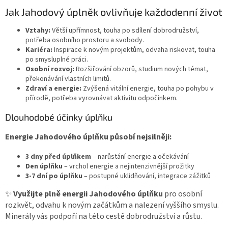
Jak Jahodový úplněk ovlivňuje každodenní život
Vztahy:
Větší upřímnost, touha po sdílení dobrodružství,
potřeba osobního prostoru a svobody.
Kariéra:
Inspirace k novým projektům, odvaha riskovat, touha
po smysluplné práci.
Osobní rozvoj:
Rozšiřování obzorů, studium nových témat,
překonávání vlastních limitů.
Zdraví a energie:
Zvýšená vitální energie, touha po pohybu v
přírodě, potřeba vyrovnávat aktivitu odpočinkem.
Dlouhodobé účinky úplňku
Energie Jahodového úplňku působí nejsilněji:
3 dny před úplňkem
– narůstání energie a očekávání
Den úplňku
– vrchol energie a nejintenzivnější prožitky
3-7 dní po úplňku
– postupné uklidňování, integrace zážitků
✨
Využijte plně energii Jahodového úplňku
pro osobní
rozkvět, odvahu k novým začátkům a nalezení vyššího smyslu.
Minerály vás podpoří na této cestě dobrodružství a růstu.