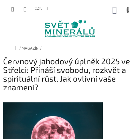
Přejít
na
CZK
NÁKUP
obsah
KOŠÍK
Domů
/
MAGAZÍN
/
Červnový jahodový úplněk 2025 ve
Střelci: Přináší svobodu, rozkvět a
spirituální růst. Jak ovlivní vaše
znamení?