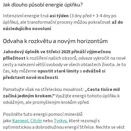
Jak dlouho působí energie úplňku?
Intenzivní energie trvá
asi týden
(3 dny před + 3-4 dny po
úplňku), ale transformační procesy můžou pokračovat
až do
následujícího novoluní
.
Odvaha k rozkvětu a novým horizontům
Jahodový úplněk ve Střelci 2025 přináší výjimečnou
příležitost
k rozšíření našich obzorů, odvaze vykročit na nové
cesty a nalezení větší svobody ve všech oblastech života. Je to
čas, kdy můžeme
opustit staré limity
a
odvážně si
představit nové možnosti
.
Pamatujte však na střeleckou moudrost:
„Cesta tisíce mil
začíná jediným krokem."
Využijte energii tohoto úplňku k
odvážným, ale promyšleným krokům vpřed.
Posilněte tuto energii pomocí minerálů
jako
Karneol
,
Citrín
nebo
Tyrkys
, které rezonují s
optimistickou a dobrodružnou energií Střelce. Nechte se vést