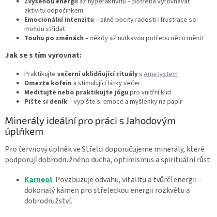
Zvýšenou energii
až hyperaktivitu – potřeba vyrovnávat
aktivitu odpočinkem
Emocionální intenzitu
– silné pocity radosti i frustrace se
mohou střídat
Touhu po změnách
– někdy až nutkavou potřebu něco měnit
Jak se s tím vyrovnat:
Praktikujte
večerní uklidňující rituály
s
Ametystem
Omezte kofein
a stimulující látky večer
Meditujte nebo praktikujte jógu
pro vnitřní klid
Pište si deník
– vypište si emoce a myšlenky na papír
Minerály ideální pro práci s Jahodovým
úplňkem
Pro červnový úplněk ve Střelci doporučujeme minerály, které
podporují dobrodružného ducha, optimismus a spirituální růst:
Karneol
: Povzbuzuje odvahu, vitalitu a tvůrčí energii –
dokonalý kámen pro střeleckou energii rozkvětu a
dobrodružství.