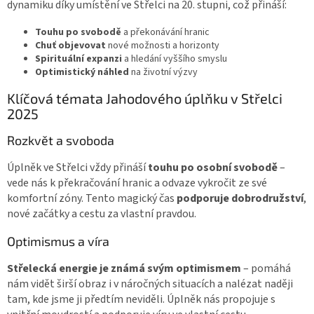
dynamiku díky umístění ve Střelci na 20. stupni, což přináší:
Touhu po svobodě
a překonávání hranic
Chuť objevovat
nové možnosti a horizonty
Spirituální expanzi
a hledání vyššího smyslu
Optimistický náhled
na životní výzvy
Klíčová témata Jahodového úplňku v Střelci
2025
Rozkvět a svoboda
Úplněk ve Střelci vždy přináší
touhu po osobní svobodě
–
vede nás k překračování hranic a odvaze vykročit ze své
komfortní zóny. Tento magický čas
podporuje dobrodružství
,
nové začátky a cestu za vlastní pravdou.
Optimismus a víra
Střelecká energie je známá svým optimismem
– pomáhá
nám vidět širší obraz i v náročných situacích a nalézat naději
tam, kde jsme ji předtím neviděli. Úplněk nás propojuje s