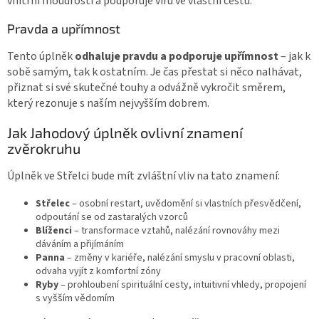
vnitřní moudrostí a podporuje víru ve vlastní cestu.
Pravda a upřímnost
Tento úplněk
odhaluje pravdu a podporuje upřímnost
– jak k
sobě samým, tak k ostatním. Je čas přestat si něco nalhávat,
přiznat si své skutečné touhy a odvážně vykročit směrem,
který rezonuje s naším nejvyšším dobrem.
Jak Jahodový úplněk ovlivní znamení
zvěrokruhu
Úplněk ve Střelci bude mít zvláštní vliv na tato znamení:
Střelec
– osobní restart, uvědomění si vlastních přesvědčení,
odpoutání se od zastaralých vzorců
Blíženci
– transformace vztahů, nalézání rovnováhy mezi
dáváním a přijímáním
Panna
– změny v kariéře, nalézání smyslu v pracovní oblasti,
odvaha vyjít z komfortní zóny
Ryby
– prohloubení spirituální cesty, intuitivní vhledy, propojení
s vyšším vědomím