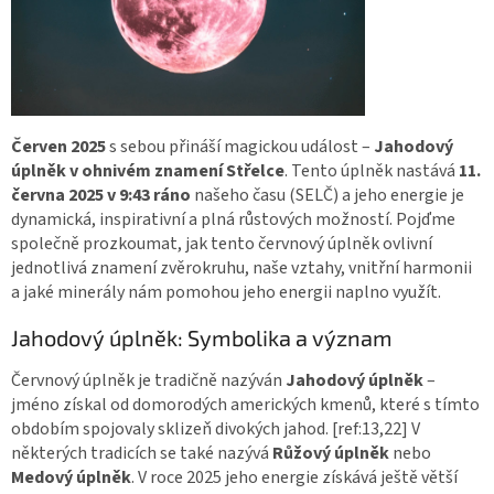
Červen 2025
s sebou přináší magickou událost –
Jahodový
úplněk v ohnivém znamení Střelce
. Tento úplněk nastává
11.
června 2025 v 9:43 ráno
našeho času (SELČ) a jeho energie je
dynamická, inspirativní a plná růstových možností. Pojďme
společně prozkoumat, jak tento červnový úplněk ovlivní
jednotlivá znamení zvěrokruhu, naše vztahy, vnitřní harmonii
a jaké minerály nám pomohou jeho energii naplno využít.
Jahodový úplněk: Symbolika a význam
Červnový úplněk je tradičně nazýván
Jahodový úplněk
–
jméno získal od domorodých amerických kmenů, které s tímto
obdobím spojovaly sklizeň divokých jahod. [ref:13,22] V
některých tradicích se také nazývá
Růžový úplněk
nebo
Medový úplněk
. V roce 2025 jeho energie získává ještě větší