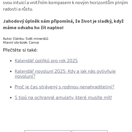
svou intuicí a vnitřním kompasem k novým horizontům plným
radosti a růstu.
Jahodový úplněk nám připomíná, že život je sladký, když
máme odvahu ho žít naplno!
Autor článku: Svět minerálů
Hlavní obrázek: Canva
Přečtěte si také:
Kalendář úplňků pro rok 2025
Kalendář novoluní 2025: Kdy a jak nás ovlivňuje
novoluní?
Proč je čas strávený s rodinou nenahraditelný?
5 tipů na ochranné amulety, které musíte mít!