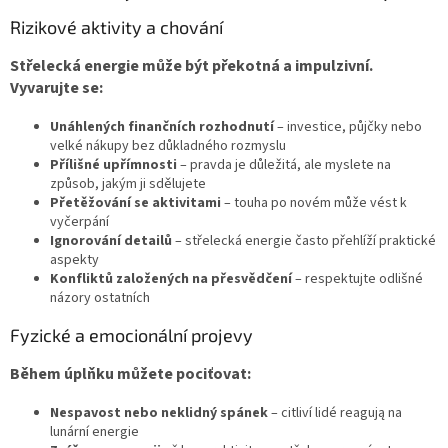
Rizikové aktivity a chování
Střelecká energie může být překotná a impulzivní.
Vyvarujte se:
Unáhlených finančních rozhodnutí
– investice, půjčky nebo
velké nákupy bez důkladného rozmyslu
Přílišné upřímnosti
– pravda je důležitá, ale myslete na
způsob, jakým ji sdělujete
Přetěžování se aktivitami
– touha po novém může vést k
vyčerpání
Ignorování detailů
– střelecká energie často přehlíží praktické
aspekty
Konfliktů založených na přesvědčení
– respektujte odlišné
názory ostatních
Fyzické a emocionální projevy
Během úplňku můžete pociťovat:
Nespavost nebo neklidný spánek
– citliví lidé reagują na
lunární energie