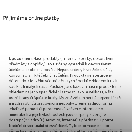
Přijímáme online platby
Upozornění:
Naše produkty (minerály, šperky, dekorativní
předměty a doplňky) jsou určeny výhradně k dekorativním
účelům a osobnímu použití. Nejsou určeny k vnitřnímu užití,
konzumaci ani k léčebným účelům. Produkty nejsou určeny
dětem do 3 let věku včetně dětských šperků vzhledem k riziku
spolknutí malých částí. Zacházejte s každým naším produktem s
ohledem na jeho specifické vlastnosti jako je velikost, váha,
ostré hrany či špičaté hroty. My ze Světa minerálů nejsme lékaři
ani zdravotničtí pracovníci a neposkytujeme žádnou formu
lékařské pomoci či poradenství. Veškeré informace o
minerálech a jejich vlastnostech jsou čerpány z veřejně
dostupných zdrojů (literatura, internet) a představují pouze
tradiční či spirituální přesvědčení. Tyto informace nejsou
vědecky ověřeny, nemají léčebný charakter a v žádném případě