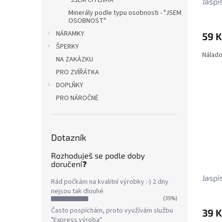
"JSEM CITLIVKA"
Jaspi
Minerály podle typu osobnosti - "JSEM
OSOBNOST"
NÁRAMKY
59 K
ŠPERKY
Nálado
NA ZAKÁZKU
PRO ZVÍŘÁTKA
DOPLŇKY
PRO NÁROČNÉ
Dotazník
Rozhoduješ se podle doby
doručení❓
Jaspi
Rád počkám na kvalitní výrobky :-) 2 dny
nejsou tak dlouhé
(35%)
Často pospíchám, proto využívám službu
39 K
"Express výroba"