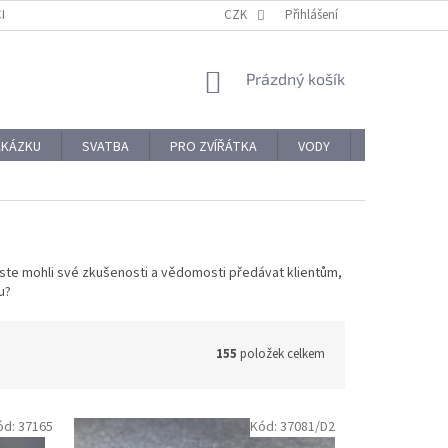
CHODNÍ PODMÍNKY
REKLAMACE A VRÁCENÍ ZBOŽÍ
CZK
Přihlášení
OCHRANA OSOBNÍ
NÁKUPNÍ
Prázdný košík
KOŠÍK
AKÁZKU
SVATBA
PRO ZVÍŘÁTKA
VODY
PRO NÁROČ
yste mohli své zkušenosti a vědomosti předávat klientům,
u?
155
položek celkem
ód:
37165
Kód:
37081/D2