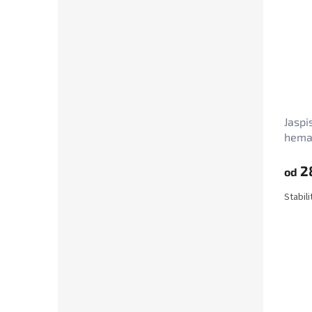
Jaspi
hema
2
od
Stabil