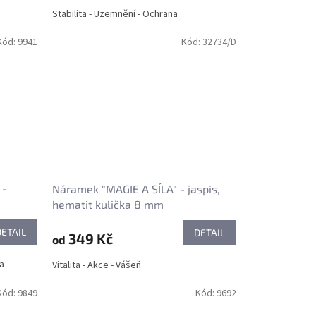
Stabilita - Uzemnění - Ochrana
Kód:
9941
Kód:
32734/D
 -
Náramek "MAGIE A SÍLA" - jaspis,
hematit kulička 8 mm
DETAIL
DETAIL
349 Kč
od
ra
Vitalita - Akce - Vášeň
Kód:
9849
Kód:
9692