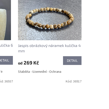
ulička 6
Jaspis obrázkový náramek kulička 4
mm
DETAIL
DETAIL
269 Kč
od
ra
Stabilita - Uzemnění - Ochrana
ód:
36937
Kód:
36917