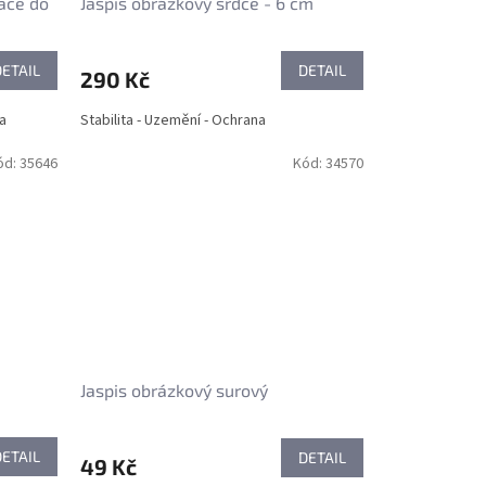
race do
Jaspis obrázkový srdce - 6 cm
DETAIL
DETAIL
290 Kč
ra
Stabilita - Uzemění - Ochrana
ód:
35646
Kód:
34570
Jaspis obrázkový surový
DETAIL
DETAIL
49 Kč