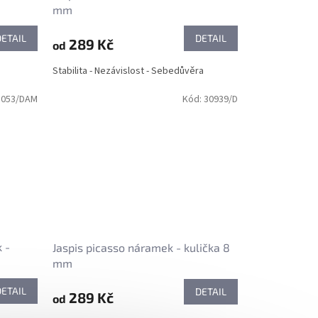
mm
DETAIL
DETAIL
289 Kč
od
Stabilita - Nezávislost - Sebedůvěra
1053/DAM
Kód:
30939/D
 -
Jaspis picasso náramek - kulička 8
mm
DETAIL
DETAIL
289 Kč
od