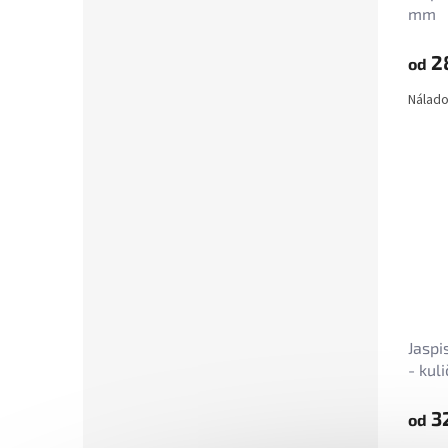
mm
2
od
Nálado
Jaspi
- kul
3
od