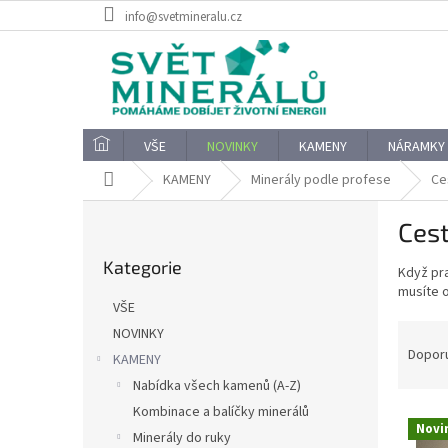
Přejít
info@svetmineralu.cz
na
obsah
VŠE
NOVINKY
KAMENY
NÁRAMKY
Domů
KAMENY
Minerály podle profese
Ce
P
Ces
o
Přeskočit
s
Kategorie
kategorie
Když pra
t
musíte 
r
VŠE
a
Ř
NOVINKY
n
a
Dopor
KAMENY
n
z
í
Nabídka všech kamenů (A-Z)
e
p
Kombinace a balíčky minerálů
V
n
a
Novi
ý
Minerály do ruky
í