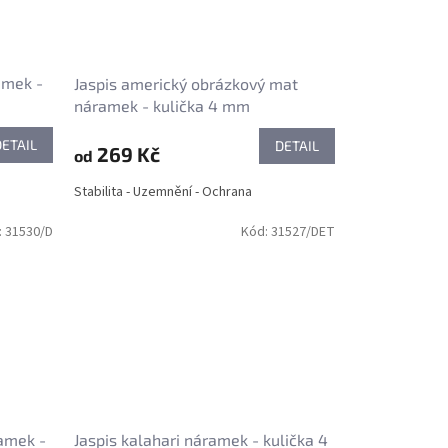
amek -
Jaspis americký obrázkový mat
náramek - kulička 4 mm
DETAIL
DETAIL
269 Kč
od
Stabilita - Uzemnění - Ochrana
:
31530/D
Kód:
31527/DET
amek -
Jaspis kalahari náramek - kulička 4