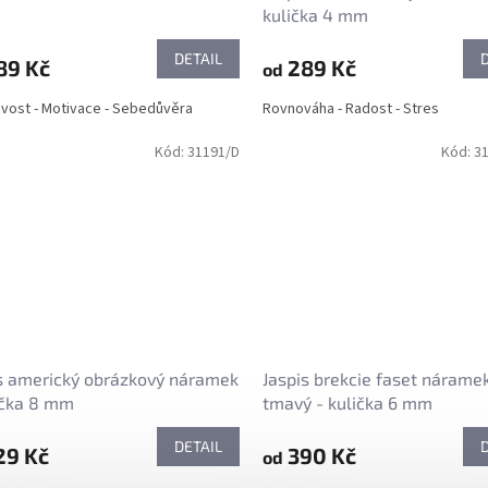
kulička 4 mm
DETAIL
89 Kč
289 Kč
od
vost - Motivace - Sebedůvěra
Rovnováha - Radost - Stres
Kód:
31191/D
Kód:
3
s americký obrázkový náramek
Jaspis brekcie faset náramek
ička 8 mm
tmavý - kulička 6 mm
DETAIL
29 Kč
390 Kč
od