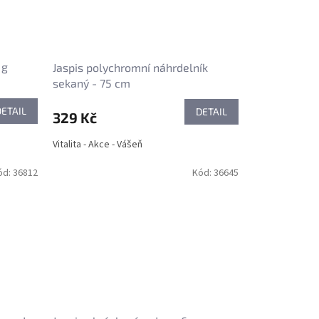
 g
Jaspis polychromní náhrdelník
sekaný - 75 cm
DETAIL
DETAIL
329 Kč
Vitalita - Akce - Vášeň
ód:
36812
Kód:
36645