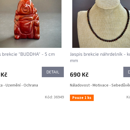
s brekcie "BUDDHA" - 5 cm
Jaspis brekcie náhrdelník - k
mm
DETAIL
 Kč
690 Kč
ita - Uzemění - Ochrana
Náladovost - Motivace - Sebedůvě
Kód:
36949
K
Pouze 1 ks