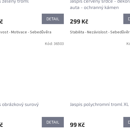
s zelený troml
Jaspis červený srdce - deko
auta - ochranný kámen
DETAIL
č
299 Kč
vost - Motivace - Sebedůvěra
Stabilita - Nezávislost - Sebedůvě
Kód:
36503
K
s obrázkový surový
Jaspis polychromní troml XL
DETAIL
č
99 Kč