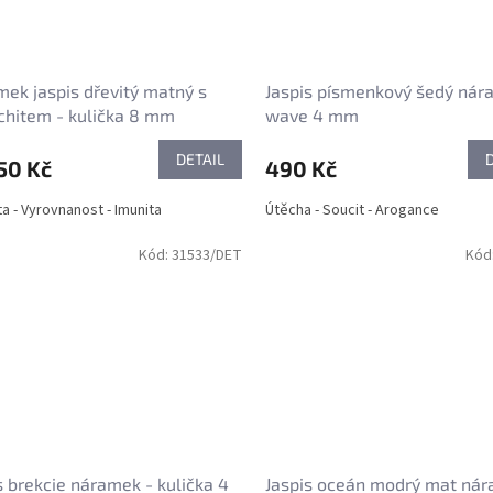
ek jaspis dřevitý matný s
Jaspis písmenkový šedý nár
hitem - kulička 8 mm
wave 4 mm
DETAIL
50 Kč
490 Kč
ta - Vyrovnanost - Imunita
Útěcha - Soucit - Arogance
Kód:
31533/DET
Kód
s brekcie náramek - kulička 4
Jaspis oceán modrý mat nár