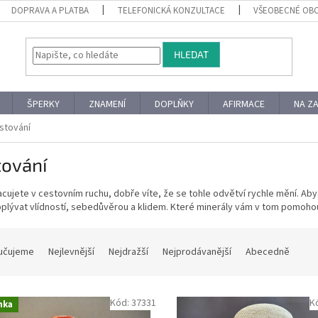
DOPRAVA A PLATBA
TELEFONICKÁ KONZULTACE
VŠEOBECNÉ OB
HLEDAT
ŠPERKY
ZNAMENÍ
DOPLŇKY
AFIRMACE
NA Z
stování
tování
cujete v cestovním ruchu, dobře víte, že se tohle odvětví rychle mění. Ab
oplývat vlídností, sebedůvěrou a klidem. Které minerály vám v tom pomoho
učujeme
Nejlevnější
Nejdražší
Nejprodávanější
Abecedně
Kód:
37331
K
nka