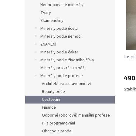
n
p
p
Neopracované minerály
e
i
r
Tvary
l
s
o
Zkameněliny
p
d
Minerály podle účelu
r
u
Minerály podle nemoci
o
k
d
t
ZNAMENÍ
u
ů
Minerály podle čaker
Jaspi
k
Minerály podle životního čísla
t
Minerály pro krásu a péči
ů
Minerály podle profese
490
Architektura a stavebnictví
Stabil
Beauty péče
Cestování
Finance
Odborné (oborové) manuální profese
IT a programování
Obchod a prodej