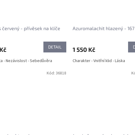
s červený - přívěsek na klíče
Azuromalachit hlazený - 167
DETAIL
 Kč
1 550 Kč
ita - Nezávislost - Sebedůvěra
Charakter - Vnitřní klid - Láska
Kód:
36818
K