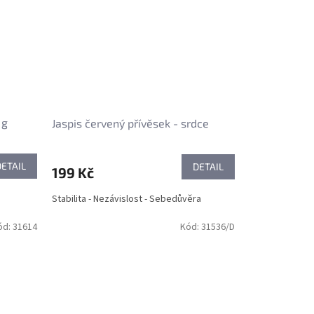
 g
Jaspis červený přívěsek - srdce
DETAIL
DETAIL
199 Kč
Stabilita - Nezávislost - Sebedůvěra
ód:
31614
Kód:
31536/D