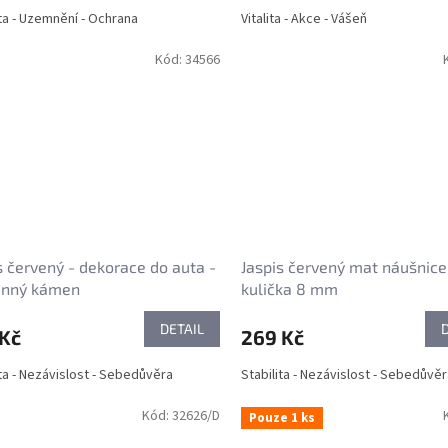
ita - Uzemnění - Ochrana
Vitalita - Akce - Vášeň
Kód:
34566
s červený - dekorace do auta -
Jaspis červený mat náušnice
anný kámen
kulička 8 mm
DETAIL
 Kč
269 Kč
ita - Nezávislost - Sebedůvěra
Stabilita - Nezávislost - Sebedůvě
Kód:
32626/D
Pouze 1 ks