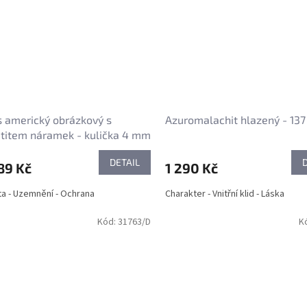
s americký obrázkový s
Azuromalachit hlazený - 137
titem náramek - kulička 4 mm
DETAIL
89 Kč
1 290 Kč
ita - Uzemnění - Ochrana
Charakter - Vnitřní klid - Láska
Kód:
31763/D
K