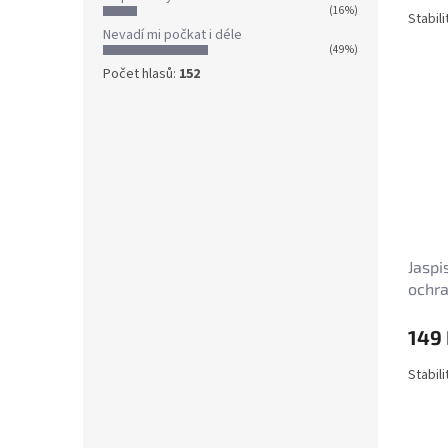
(16%)
Stabil
Nevadí mi počkat i déle
(49%)
Počet hlasů:
152
Jaspi
ochr
149
Stabil