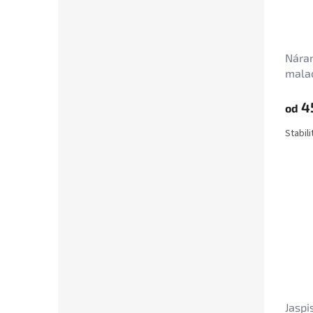
Náram
malac
4
od
Stabili
Jaspi