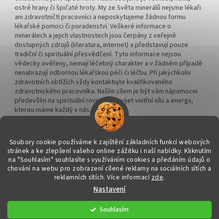
ostré hrany či špičaté hroty. My ze Světa minerálů nejsme lékaři
ani zdravotničtí pracovníci a neposkytujeme žádnou formu
lékařské pomoci či poradenství. Veškeré informace o
minerálech a jejich vlastnostech jsou čerpány z veřejně
dostupných zdrojů (literatura, internet) a představují pouze
tradiční či spirituální přesvědčení. Tyto informace nejsou
vědecky ověřeny, nemají léčebný charakter a v žádném případě
nenahrazují odbornou lékařskou péči či léčbu. Při jakýchkoliv
zdravotních obtížích vždy kontaktujte kvalifikovaného
zdravotnického pracovníka. Naším cílem je být vám nápomocni
především na spirituální rovině a rozvíjet vnitřní sílu a energii,
kterou máme každý v nás.
Soubory cookie používáme k zajištění základních funkcí webových
stránek a ke zlepšení vašeho online zážitku i naší nabídky.
Kliknutím
na "Souhlasím" souhlasíte s využíváním cookies a předáním údajů o
Vytvořil Shoptet
chování na webu pro zobrazení cílené reklamy na sociálních sítích a
reklamních sítích. Více informací
zde
.
Nastavení
Copyright 2026
Svět minerálů
. Všechna práva vyhrazena.
Upravit
nastavení cookies
Souhlasím