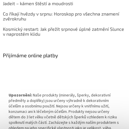
Jadeit – kámen štěstí a moudrosti
Co říkají hvězdy v srpnu: Horoskop pro všechna znamení
zvěrokruhu
Kosmický restart: Jak přežít srpnové úplné zatmění Slunce
v naprostém klidu
Přijímáme online platby
Upozornění:
Naše produkty (minerály, šperky, dekorativní
předměty a doplňky) jsou určeny výhradně k dekorativním
účelům a osobnímu použití. Nejsou určeny k vnitřnímu užití,
konzumaci ani k léčebným účelům. Produkty nejsou určeny
dětem do 3 let věku včetně dětských šperků vzhledem k riziku
spolknutí malých částí. Zacházejte s každým naším produktem s
ohledem na jeho specifické vlastnosti jako je velikost, váha,