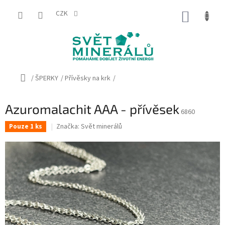
Přejít
na
CZK
NÁKUP
obsah
KOŠÍK
Domů
/
ŠPERKY
/
Přívěsky na krk
/
Azuromalachit AAA - přívěsek
6860
Značka:
Svět minerálů
Pouze 1 ks