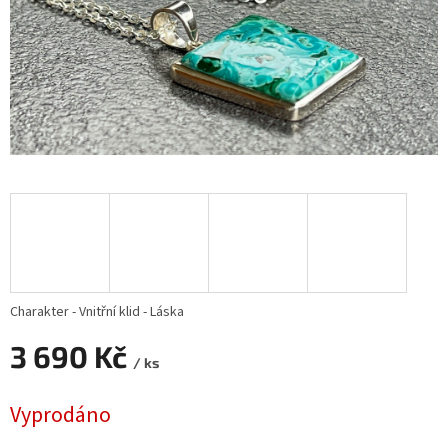
Charakter - Vnitřní klid - Láska
3 690 Kč
/ ks
Měrná
Vyprodáno
cena: