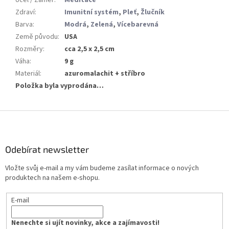
Zdraví
:
Imunitní systém
,
Pleť
,
Žlučník
Barva
:
Modrá
,
Zelená
,
Vícebarevná
Země původu
:
USA
Rozměry
:
cca 2,5 x 2,5 cm
Váha
:
9 g
Materiál
:
azuromalachit + stříbro
Položka byla vyprodána…
Z
á
p
a
Odebírat newsletter
t
Vložte svůj e-mail a my vám budeme zasílat informace o nových
í
produktech na našem e-shopu.
E-mail
Nenechte si ujít novinky, akce a zajímavosti!