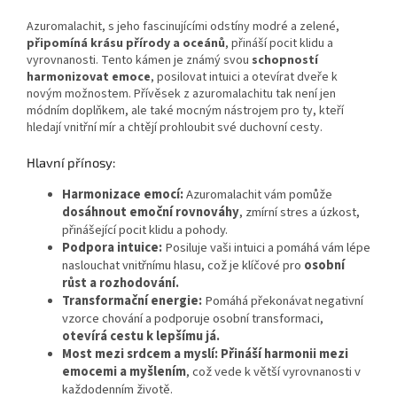
Azuromalachit, s jeho fascinujícími odstíny modré a zelené,
připomíná krásu přírody a oceánů
, přináší pocit klidu a
vyrovnanosti. Tento kámen je známý svou
schopností
harmonizovat
emoce
, posilovat intuici a otevírat dveře k
novým možnostem. Přívěsek z azuromalachitu tak není jen
módním doplňkem, ale také mocným nástrojem pro ty, kteří
hledají vnitřní mír a chtějí prohloubit své duchovní cesty.
Hlavní přínosy:
Harmonizace emocí:
Azuromalachit vám pomůže
dosáhnout
emoční
rovnováhy
, zmírní stres a úzkost,
přinášející pocit klidu a pohody.
Podpora intuice:
Posiluje vaši intuici a pomáhá vám lépe
naslouchat vnitřnímu hlasu, což je klíčové pro
osobní
růst a rozhodování.
Transformační energie:
Pomáhá překonávat negativní
vzorce chování a podporuje osobní transformaci,
otevírá cestu k lepšímu já.
Most mezi srdcem a myslí:
Přináší harmonii mezi
emocemi a myšlením
, což vede k větší vyrovnanosti v
každodenním životě.