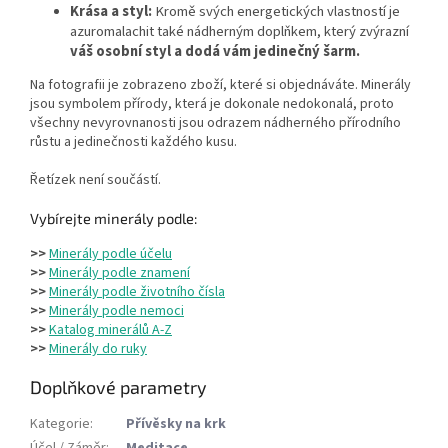
Krása a styl:
Kromě svých energetických vlastností je
azuromalachit také nádherným doplňkem, který zvýrazní
váš osobní styl a dodá vám jedinečný šarm.
Na fotografii je zobrazeno zboží, které si objednáváte. Minerály
jsou symbolem přírody, která je dokonale nedokonalá, proto
všechny nevyrovnanosti jsou odrazem nádherného přírodního
růstu a jedinečnosti každého kusu.
Řetízek není součástí.
Vybírejte minerály podle:
>>
Minerály podle účelu
>>
Minerály podle znamení
>>
Minerály podle životního čísla
>>
Minerály podle nemoci
>>
Katalog minerálů A-Z
>>
Minerály do ruky
Doplňkové parametry
Kategorie
:
Přívěsky na krk
Účel / Záměr
:
Meditace