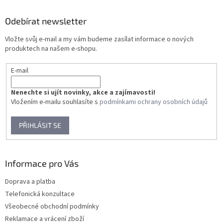
p
a
Odebírat newsletter
t
Vložte svůj e-mail a my vám budeme zasílat informace o nových
í
produktech na našem e-shopu.
E-mail
Nenechte si ujít novinky, akce a zajímavosti!
Vložením e-mailu souhlasíte s
podmínkami ochrany osobních údajů
PŘIHLÁSIT SE
Informace pro Vás
Doprava a platba
Telefonická konzultace
Všeobecné obchodní podmínky
Reklamace a vrácení zboží