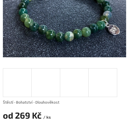
Štěstí - Bohatství - Dlouhověkost
od
269 Kč
/ ks
Měrná