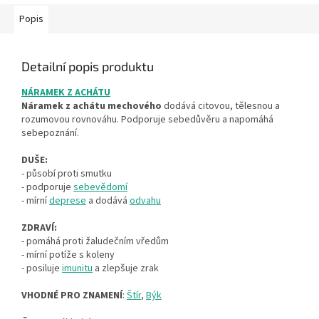
Popis
Detailní popis produktu
NÁRAMEK Z ACHÁTU
Náramek z achátu mechového
dodává citovou, tělesnou a
rozumovou rovnováhu. Podporuje sebedůvěru a napomáhá
sebepoznání.
DUŠE:
- působí proti smutku
- podporuje
sebevědomí
- mírní
deprese
a dodává
odvahu
ZDRAVÍ:
- pomáhá proti žaludečním vředům
- mírní potíže s koleny
- posiluje
imunitu
a zlepšuje zrak
VHODNÉ PRO ZNAMENÍ
:
Štír
,
Býk