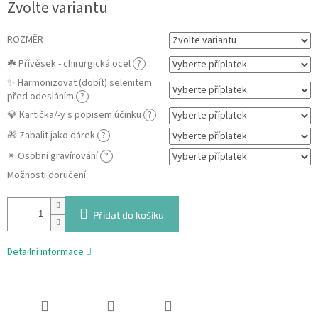
Zvolte variantu
cena:
ROZMĚR
☘️ Přívěsek - chirurgická ocel
?
✨ Harmonizovat (dobít) selenitem
před odesláním
?
💎 Kartička/-y s popisem účinku
?
🎁 Zabalit jako dárek
?
✴ Osobní gravírování
?
Možnosti doručení
Přidat do košíku
Detailní informace