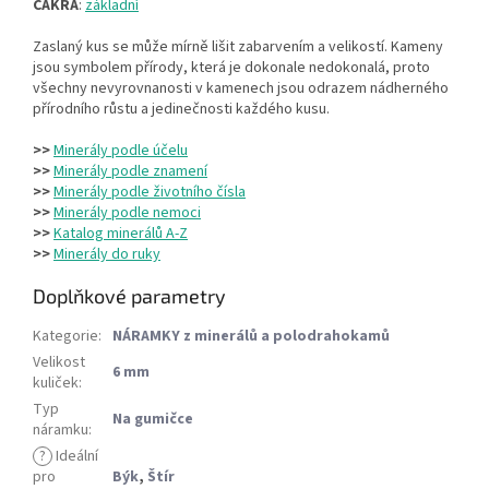
ČAKRA
:
základní
Zaslaný kus se může mírně lišit zabarvením a velikostí. Kameny
jsou symbolem přírody, která je dokonale nedokonalá, proto
všechny nevyrovnanosti v kamenech jsou odrazem nádherného
přírodního růstu a jedinečnosti každého kusu.
>>
Minerály podle účelu
>>
Minerály podle znamení
>>
Minerály podle životního čísla
>>
Minerály podle nemoci
>>
Katalog minerálů A-Z
>>
Minerály do ruky
Doplňkové parametry
Kategorie
:
NÁRAMKY z minerálů a polodrahokamů
Velikost
6 mm
kuliček
:
Typ
Na gumičce
náramku
:
?
Ideální
pro
Býk
,
Štír