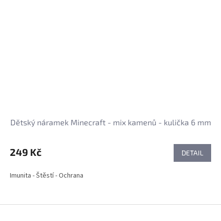
Dětský náramek Minecraft - mix kamenů - kulička 6 mm
249 Kč
DETAIL
Imunita - Štěstí - Ochrana
Z
á