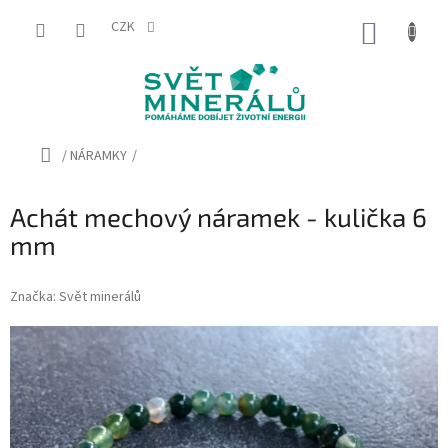
Přejít
na
CZK
NÁKUP
obsah
KOŠÍK
Domů
/
NÁRAMKY
/
Achát mechový náramek - kulička 6
mm
Značka:
Svět minerálů