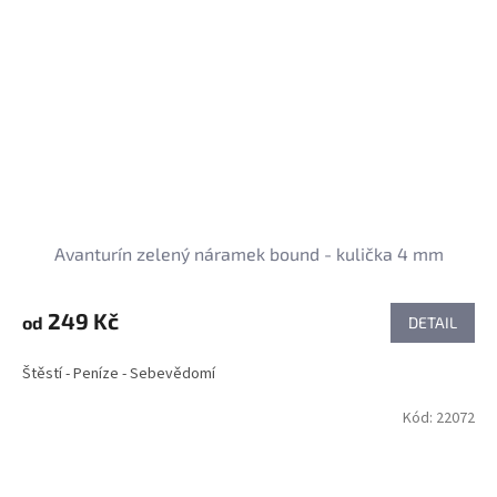
Avanturín zelený náramek bound - kulička 4 mm
249 Kč
od
DETAIL
Štěstí - Peníze - Sebevědomí
Kód:
22072