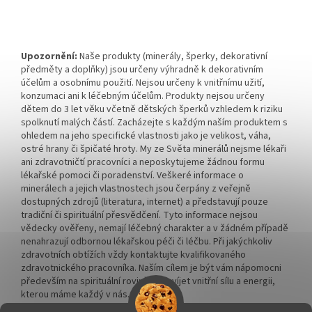
Upozornění:
Naše produkty (minerály, šperky, dekorativní
předměty a doplňky) jsou určeny výhradně k dekorativním
účelům a osobnímu použití. Nejsou určeny k vnitřnímu užití,
konzumaci ani k léčebným účelům. Produkty nejsou určeny
dětem do 3 let věku včetně dětských šperků vzhledem k riziku
spolknutí malých částí. Zacházejte s každým naším produktem s
ohledem na jeho specifické vlastnosti jako je velikost, váha,
ostré hrany či špičaté hroty. My ze Světa minerálů nejsme lékaři
ani zdravotničtí pracovníci a neposkytujeme žádnou formu
lékařské pomoci či poradenství. Veškeré informace o
minerálech a jejich vlastnostech jsou čerpány z veřejně
dostupných zdrojů (literatura, internet) a představují pouze
tradiční či spirituální přesvědčení. Tyto informace nejsou
vědecky ověřeny, nemají léčebný charakter a v žádném případě
nenahrazují odbornou lékařskou péči či léčbu. Při jakýchkoliv
zdravotních obtížích vždy kontaktujte kvalifikovaného
zdravotnického pracovníka. Naším cílem je být vám nápomocni
především na spirituální rovině a rozvíjet vnitřní sílu a energii,
kterou máme každý v nás.