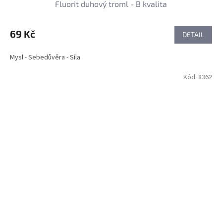
Fluorit duhový troml - B kvalita
69 Kč
DETAIL
Mysl - Sebedůvěra - Síla
Kód:
8362