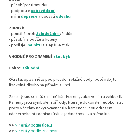
- působí proti smutku
- podporuje
sebevědomí
- mírní
deprese
a dodává
odvahu
ZDRAVÍ:
- pomáhá proti
žaludečním
vředům
- působí na potíže s koleny
- posiluje
imunitu
a zlepšuje zrak
VHODNÉ PRO ZNAMENÍ
:
štír
,
býk
Čakra
:
základní
Očista
: opláchněte pod proudem vlažné vody, poté nabijte
libovolně dlouho na přímém slunci
Zaslaný kus se může mírně lišit tvarem, zabarvením a velikostí.
Kameny jsou symbolem přírody, která je dokonale nedokonalá,
proto všechny nevyrovnanosti v kamenech jsou odrazem
nádherného přírodního růstu a jedinečnosti každého kusu.
>>
Minerály podle účelu
>>
Minerály podle znamení