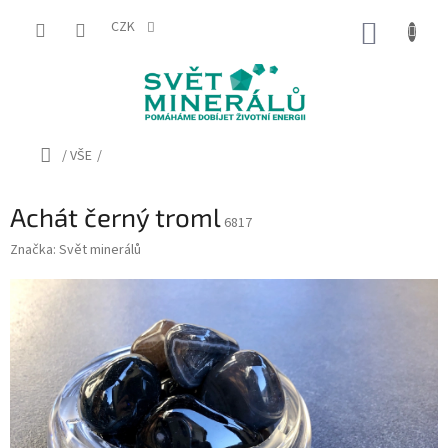
Přejít
na
CZK
NÁKUP
obsah
KOŠÍK
Domů
/
VŠE
/
Achát černý troml
6817
Značka:
Svět minerálů