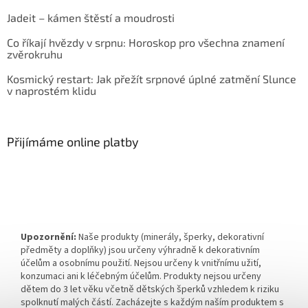
Jadeit – kámen štěstí a moudrosti
Co říkají hvězdy v srpnu: Horoskop pro všechna znamení
zvěrokruhu
Kosmický restart: Jak přežít srpnové úplné zatmění Slunce
v naprostém klidu
Přijímáme online platby
Upozornění:
Naše produkty (minerály, šperky, dekorativní
předměty a doplňky) jsou určeny výhradně k dekorativním
účelům a osobnímu použití. Nejsou určeny k vnitřnímu užití,
konzumaci ani k léčebným účelům. Produkty nejsou určeny
dětem do 3 let věku včetně dětských šperků vzhledem k riziku
spolknutí malých částí. Zacházejte s každým naším produktem s