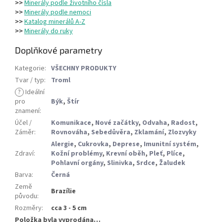
>>
Minerály podle životního čísla
>>
Minerály podle nemoci
>>
Katalog minerálů A-Z
>>
Minerály do ruky
Doplňkové parametry
Kategorie
:
VŠECHNY PRODUKTY
Tvar / typ
:
Troml
?
Ideální
pro
Býk
,
Štír
znamení
:
Účel /
Komunikace
,
Nové začátky
,
Odvaha
,
Radost
,
Záměr
:
Rovnováha
,
Sebedůvěra
,
Zklamání
,
Zlozvyky
Alergie
,
Cukrovka
,
Deprese
,
Imunitní systém
,
Zdraví
:
Kožní problémy
,
Krevní oběh
,
Pleť
,
Plíce
,
Pohlavní orgány
,
Slinivka
,
Srdce
,
Žaludek
Barva
:
Černá
Země
Brazílie
původu
:
Rozměry
:
cca 3 - 5 cm
Položka byla vyprodána…