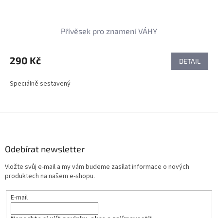
Přívěsek pro znamení VÁHY
290 Kč
DETAIL
Speciálně sestavený
Z
á
p
a
Odebírat newsletter
t
Vložte svůj e-mail a my vám budeme zasílat informace o nových
í
produktech na našem e-shopu.
E-mail