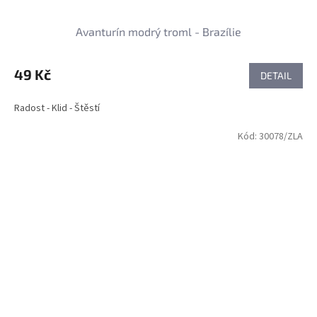
Avanturín modrý troml - Brazílie
49 Kč
DETAIL
Radost - Klid - Štěstí
Kód:
30078/ZLA