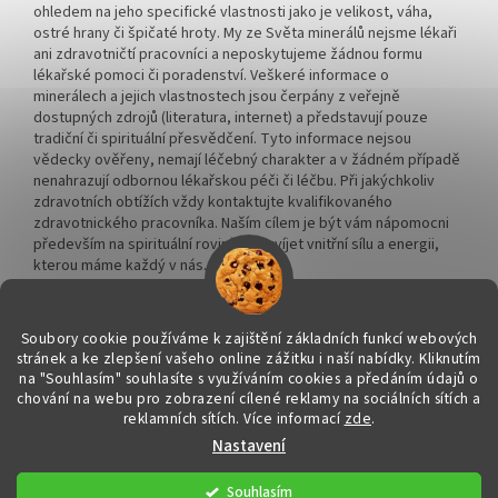
ohledem na jeho specifické vlastnosti jako je velikost, váha,
ostré hrany či špičaté hroty. My ze Světa minerálů nejsme lékaři
ani zdravotničtí pracovníci a neposkytujeme žádnou formu
lékařské pomoci či poradenství. Veškeré informace o
minerálech a jejich vlastnostech jsou čerpány z veřejně
dostupných zdrojů (literatura, internet) a představují pouze
tradiční či spirituální přesvědčení. Tyto informace nejsou
vědecky ověřeny, nemají léčebný charakter a v žádném případě
nenahrazují odbornou lékařskou péči či léčbu. Při jakýchkoliv
zdravotních obtížích vždy kontaktujte kvalifikovaného
zdravotnického pracovníka. Naším cílem je být vám nápomocni
především na spirituální rovině a rozvíjet vnitřní sílu a energii,
kterou máme každý v nás.
Soubory cookie používáme k zajištění základních funkcí webových
stránek a ke zlepšení vašeho online zážitku i naší nabídky.
Kliknutím
na "Souhlasím" souhlasíte s využíváním cookies a předáním údajů o
Vytvořil Shoptet
chování na webu pro zobrazení cílené reklamy na sociálních sítích a
reklamních sítích. Více informací
zde
.
Nastavení
Copyright 2026
Svět minerálů
. Všechna práva vyhrazena.
Upravit
nastavení cookies
Souhlasím