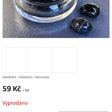
Uklidnění - Odolnost - Harmonie
59 Kč
/ ks
Měrná
Vyprodáno
cena: