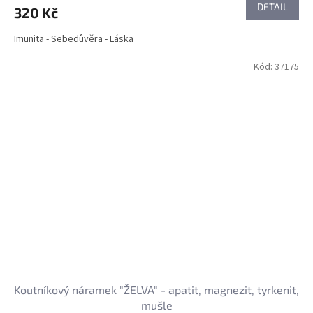
DETAIL
320 Kč
Imunita - Sebedůvěra - Láska
Kód:
37175
Koutníkový náramek "ŽELVA" - apatit, magnezit, tyrkenit,
mušle