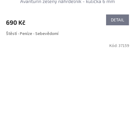
Avanturín zelený náhrdelník - kulička 6 mm
DETAIL
690 Kč
Štěstí - Peníze - Sebevědomí
Kód:
37159