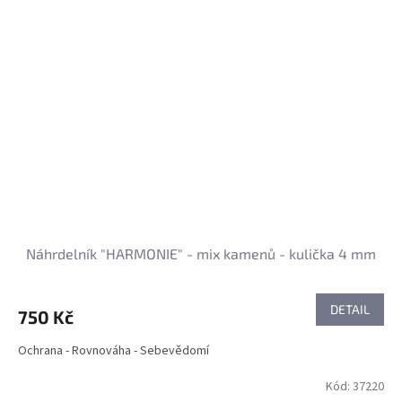
Náhrdelník "HARMONIE" - mix kamenů - kulička 4 mm
DETAIL
750 Kč
Ochrana - Rovnováha - Sebevědomí
Kód:
37220