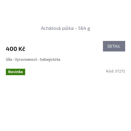
Achátová půlka - 564 g
DETAIL
400 Kč
Síla - Vyrovnanost - Sebejistota
Kód:
37271
Novinka