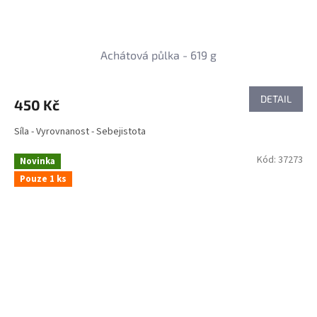
Achátová půlka - 619 g
DETAIL
450 Kč
Síla - Vyrovnanost - Sebejistota
Kód:
37273
Novinka
Pouze 1 ks