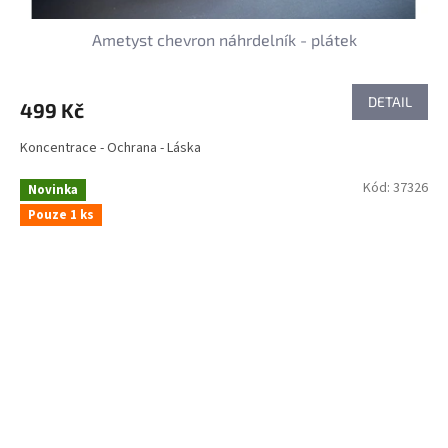
Ametyst chevron náhrdelník - plátek
DETAIL
499 Kč
Koncentrace - Ochrana - Láska
Kód:
37326
Novinka
Pouze 1 ks