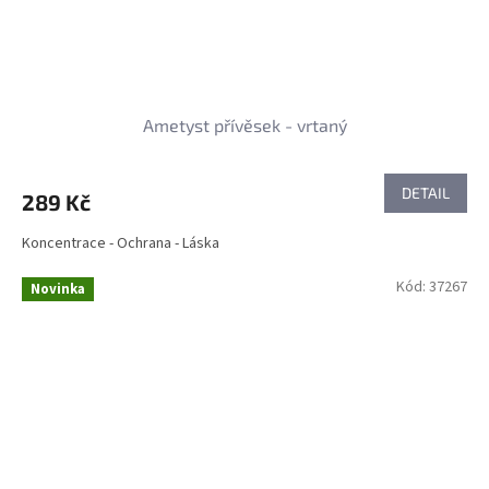
Ametyst přívěsek - vrtaný
DETAIL
289 Kč
Koncentrace - Ochrana - Láska
Kód:
37267
Novinka