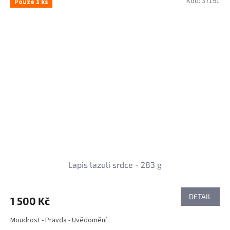
Kód:
37191
Pouze 1 ks
Lapis lazuli srdce - 283 g
DETAIL
1 500 Kč
Moudrost - Pravda - Uvědomění