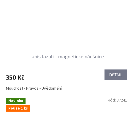
Lapis lazuli - magnetické náušnice
DETAIL
350 Kč
Moudrost - Pravda - Uvědomění
Kód:
37241
Novinka
Pouze 1 ks