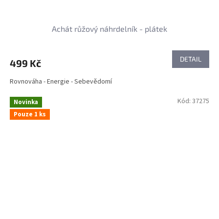
Achát růžový náhrdelník - plátek
DETAIL
499 Kč
Rovnováha - Energie - Sebevědomí
Kód:
37275
Novinka
Pouze 1 ks