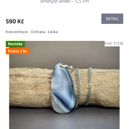
Ametyst anděl - 5,5 cm
DETAIL
590 Kč
Koncentrace - Ochrana - Láska
Kód:
37328
Novinka
Pouze 1 ks