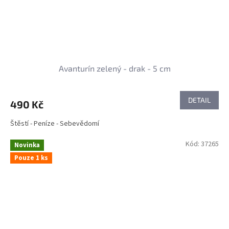
Avanturín zelený - drak - 5 cm
DETAIL
490 Kč
Štěstí - Peníze - Sebevědomí
Kód:
37265
Novinka
Pouze 1 ks