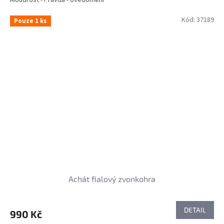
Kód:
37189
Pouze 1 ks
Achát fialový zvonkohra
DETAIL
990 Kč