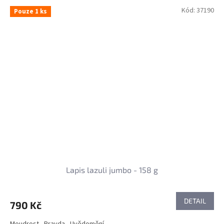
Kód:
37190
Pouze 1 ks
Lapis lazuli jumbo - 158 g
DETAIL
790 Kč
Moudrost - Pravda - Uvědomění