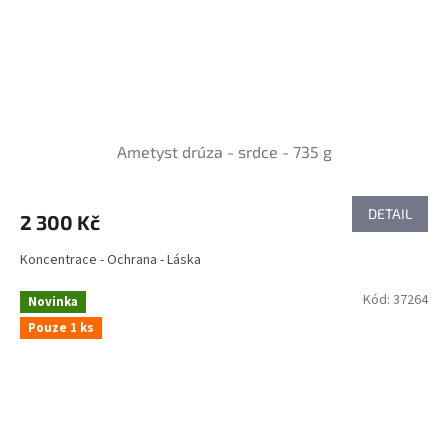
Ametyst drúza - srdce - 735 g
DETAIL
2 300 Kč
Koncentrace - Ochrana - Láska
Kód:
37264
Novinka
Pouze 1 ks