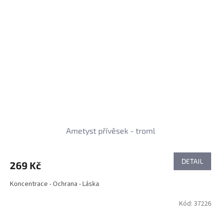
Ametyst přívěsek - troml
DETAIL
269 Kč
Koncentrace - Ochrana - Láska
Kód:
37226