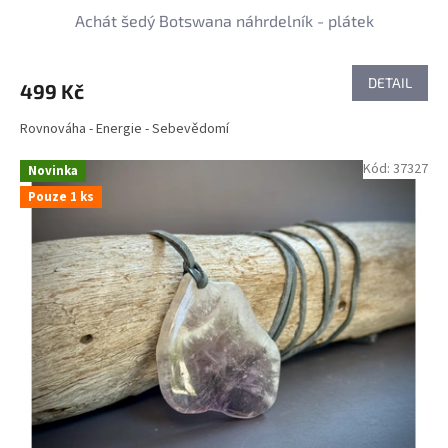
Achát šedý Botswana náhrdelník - plátek
DETAIL
499 Kč
Rovnováha - Energie - Sebevědomí
Kód:
37327
Novinka
Pouze 1 ks