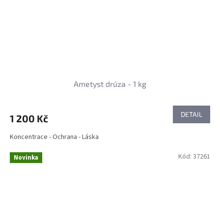
Ametyst drúza - 1 kg
DETAIL
1 200 Kč
Koncentrace - Ochrana - Láska
Kód:
37261
Novinka