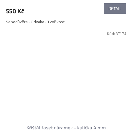
DETAIL
550 Kč
Sebedůvěra - Odvaha - Tvořivost
Kód:
37174
Křišťál faset náramek - kulička 4 mm