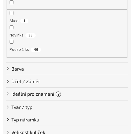
u
k
t
Akce
1
ů
Novinka
33
Pouze 1 ks
46
Barva
Účel / Záměr
Ideální pro znamení
?
Tvar / typ
Typ náramku
Velikost kuliček