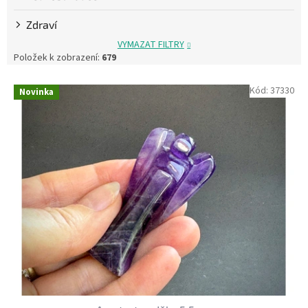
Zdraví
VYMAZAT FILTRY
Položek k zobrazení:
679
V
Kód:
37330
Novinka
ý
p
i
s
p
r
o
d
u
k
t
ů