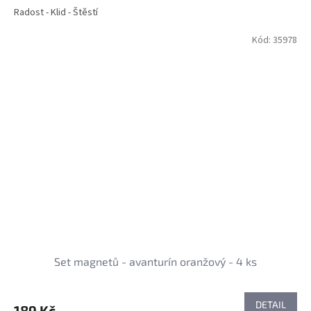
Radost - Klid - Štěstí
Kód:
35978
Set magnetů - avanturín oranžový - 4 ks
DETAIL
189 Kč