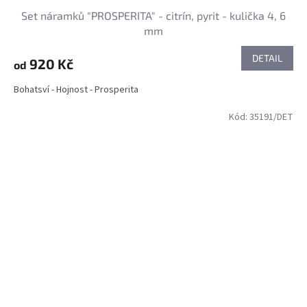
Set náramků "PROSPERITA" - citrín, pyrit - kulička 4, 6
mm
DETAIL
920 Kč
od
Bohatsví - Hojnost - Prosperita
Kód:
35191/DET