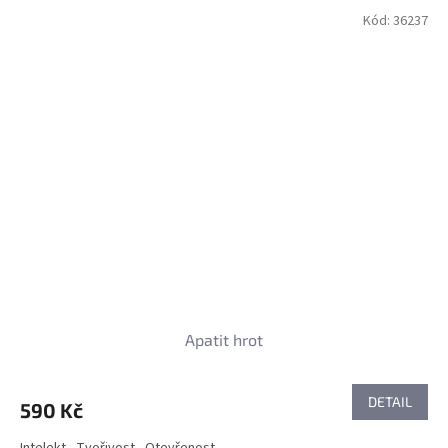
Kód:
36237
Apatit hrot
DETAIL
590 Kč
Intelekt - Tvořivost - Otevřenost