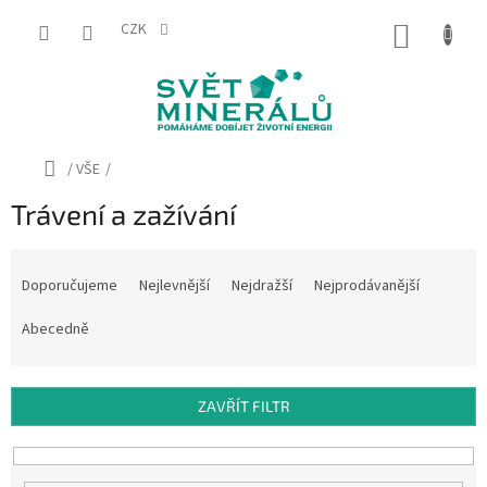
Přejít
na
CZK
NÁKUP
obsah
KOŠÍK
Domů
/
VŠE
/
Trávení a zažívání
Ř
a
Doporučujeme
Nejlevnější
Nejdražší
Nejprodávanější
z
e
Abecedně
n
í
p
ZAVŘÍT FILTR
r
o
d