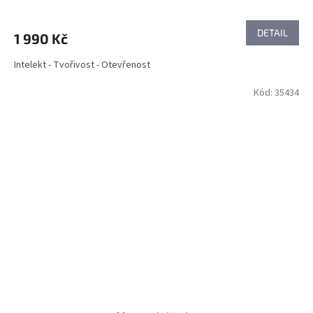
DETAIL
1 990 Kč
Intelekt - Tvořivost - Otevřenost
Kód:
35434