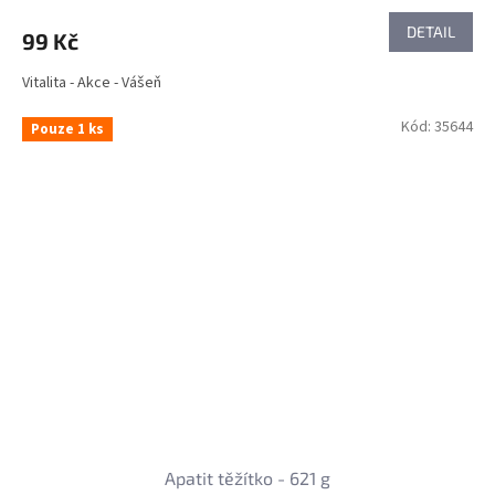
DETAIL
99 Kč
Vitalita - Akce - Vášeň
Kód:
35644
Pouze 1 ks
Apatit těžítko - 621 g