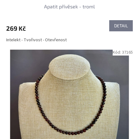
Apatit přívěsek - troml
DETAIL
269 Kč
Intelekt - Tvořivost - Otevřenost
Kód:
37165