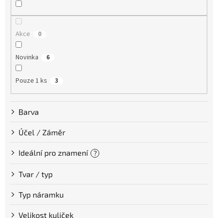
u
k
t
Akce
0
ů
Novinka
6
Pouze 1 ks
3
Barva
Účel / Záměr
Ideální pro znamení
?
Tvar / typ
Typ náramku
Velikost kuliček