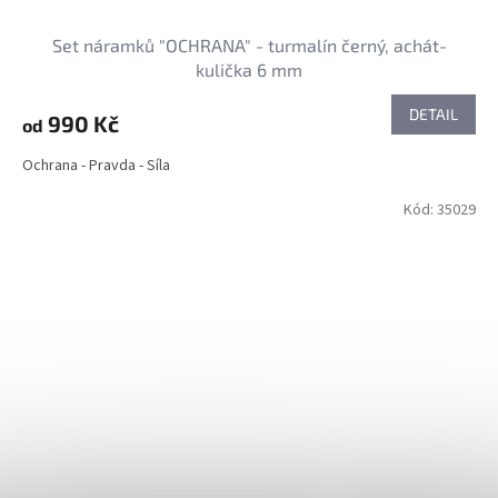
Set náramků "OCHRANA" - turmalín černý, achát-
kulička 6 mm
DETAIL
990 Kč
od
Ochrana - Pravda - Síla
Kód:
35029