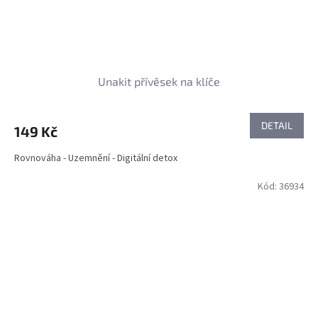
Unakit přívěsek na klíče
DETAIL
149 Kč
Rovnováha - Uzemnění - Digitální detox
Kód:
36934