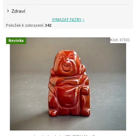
Zdraví
VYMAZAT FILTRY
Položek k zobrazení:
342
V
Kód:
37331
Novinka
ý
p
i
s
p
r
o
d
u
k
t
ů