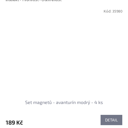
Kód:
35980
Set magnetů - avanturín modrý - 4 ks
DETAIL
189 Kč