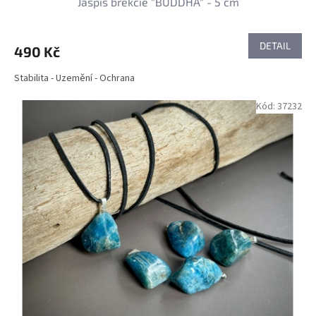
Jaspis brekcie "BUDDHA" - 5 cm
DETAIL
490 Kč
Stabilita - Uzemění - Ochrana
Kód:
37232