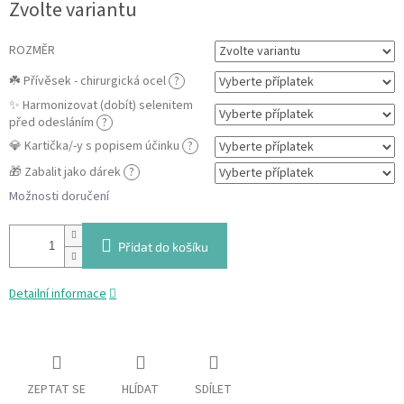
Zvolte variantu
cena:
ROZMĚR
☘️ Přívěsek - chirurgická ocel
?
✨ Harmonizovat (dobít) selenitem
před odesláním
?
💎 Kartička/-y s popisem účinku
?
🎁 Zabalit jako dárek
?
Možnosti doručení
Přidat do košíku
Detailní informace
ZEPTAT SE
HLÍDAT
SDÍLET