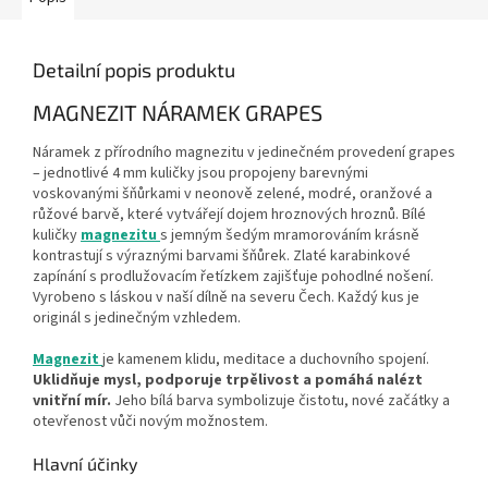
Detailní popis produktu
MAGNEZIT NÁRAMEK GRAPES
Náramek z přírodního magnezitu v jedinečném provedení grapes
– jednotlivé 4 mm kuličky jsou propojeny barevnými
voskovanými šňůrkami v neonově zelené, modré, oranžové a
růžové barvě, které vytvářejí dojem hroznových hroznů. Bílé
kuličky
magnezitu
s jemným šedým mramorováním krásně
kontrastují s výraznými barvami šňůrek. Zlaté karabinkové
zapínání s prodlužovacím řetízkem zajišťuje pohodlné nošení.
Vyrobeno s láskou v naší dílně na severu Čech. Každý kus je
originál s jedinečným vzhledem.
Magnezit
je kamenem klidu, meditace a duchovního spojení.
Uklidňuje mysl, podporuje trpělivost a pomáhá nalézt
vnitřní mír.
Jeho bílá barva symbolizuje čistotu, nové začátky a
otevřenost vůči novým možnostem.
Hlavní účinky