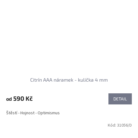
Citrín AAA náramek - kulička 4 mm
590 Kč
od
DETAIL
Štěstí - Hojnost - Optimismus
Kód:
31056/D