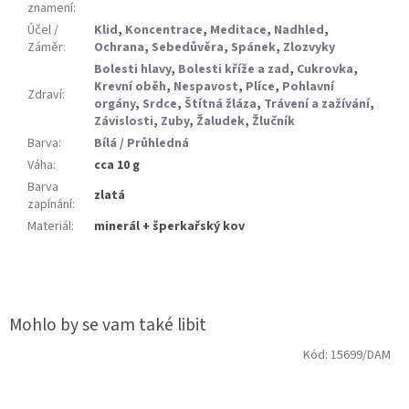
znamení
:
Účel /
Klid
,
Koncentrace
,
Meditace
,
Nadhled
,
Záměr
:
Ochrana
,
Sebedůvěra
,
Spánek
,
Zlozvyky
Bolesti hlavy
,
Bolesti kříže a zad
,
Cukrovka
,
Krevní oběh
,
Nespavost
,
Plíce
,
Pohlavní
Zdraví
:
orgány
,
Srdce
,
Štítná žláza
,
Trávení a zažívání
,
Závislosti
,
Zuby
,
Žaludek
,
Žlučník
Barva
:
Bílá / Průhledná
Váha
:
cca 10 g
Barva
zlatá
zapínání
:
Materiál
:
minerál + šperkařský kov
Kód:
15699/DAM