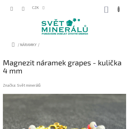
Přejít
na
CZK
NÁKUP
obsah
KOŠÍK
Domů
/
NÁRAMKY
/
Magnezit náramek grapes - kulička
4 mm
Značka:
Svět minerálů