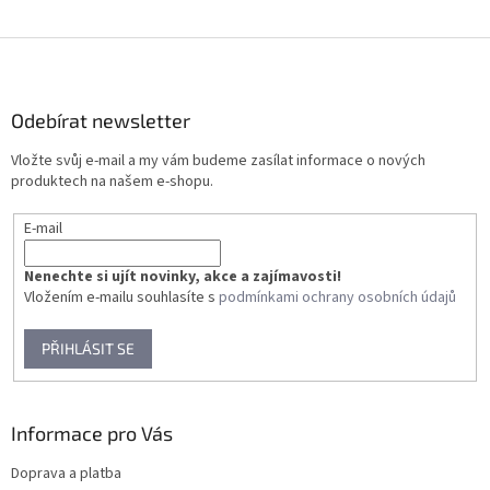
Z
á
p
a
Odebírat newsletter
t
Vložte svůj e-mail a my vám budeme zasílat informace o nových
í
produktech na našem e-shopu.
E-mail
Nenechte si ujít novinky, akce a zajímavosti!
Vložením e-mailu souhlasíte s
podmínkami ochrany osobních údajů
PŘIHLÁSIT SE
Informace pro Vás
Doprava a platba