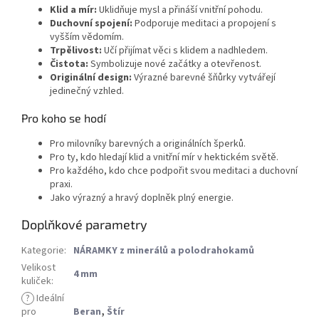
Klid a mír:
Uklidňuje mysl a přináší vnitřní pohodu.
Duchovní spojení:
Podporuje meditaci a propojení s
vyšším vědomím.
Trpělivost:
Učí přijímat věci s klidem a nadhledem.
Čistota:
Symbolizuje nové začátky a otevřenost.
Originální design:
Výrazné barevné šňůrky vytvářejí
jedinečný vzhled.
Pro koho se hodí
Pro milovníky barevných a originálních šperků.
Pro ty, kdo hledají klid a vnitřní mír v hektickém světě.
Pro každého, kdo chce podpořit svou meditaci a duchovní
praxi.
Jako výrazný a hravý doplněk plný energie.
Doplňkové parametry
Kategorie
:
NÁRAMKY z minerálů a polodrahokamů
Velikost
4 mm
kuliček
:
?
Ideální
pro
Beran
,
Štír