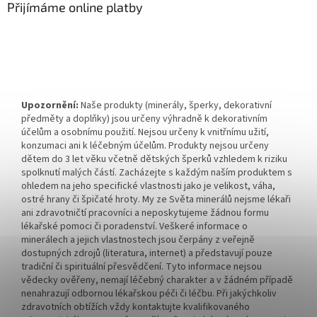
Přijímáme online platby
Upozornění:
Naše produkty (minerály, šperky, dekorativní
předměty a doplňky) jsou určeny výhradně k dekorativním
účelům a osobnímu použití. Nejsou určeny k vnitřnímu užití,
konzumaci ani k léčebným účelům. Produkty nejsou určeny
dětem do 3 let věku včetně dětských šperků vzhledem k riziku
spolknutí malých částí. Zacházejte s každým naším produktem s
ohledem na jeho specifické vlastnosti jako je velikost, váha,
ostré hrany či špičaté hroty. My ze Světa minerálů nejsme lékaři
ani zdravotničtí pracovníci a neposkytujeme žádnou formu
lékařské pomoci či poradenství. Veškeré informace o
minerálech a jejich vlastnostech jsou čerpány z veřejně
dostupných zdrojů (literatura, internet) a představují pouze
tradiční či spirituální přesvědčení. Tyto informace nejsou
vědecky ověřeny, nemají léčebný charakter a v žádném případě
nenahrazují odbornou lékařskou péči či léčbu. Při jakýchkoliv
zdravotních obtížích vždy kontaktujte kvalifikovaného