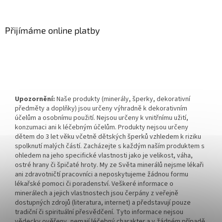
Přijímáme online platby
Upozornění:
Naše produkty (minerály, šperky, dekorativní
předměty a doplňky) jsou určeny výhradně k dekorativním
účelům a osobnímu použití. Nejsou určeny k vnitřnímu užití,
konzumaci ani k léčebným účelům. Produkty nejsou určeny
dětem do 3 let věku včetně dětských šperků vzhledem k riziku
spolknutí malých částí. Zacházejte s každým naším produktem s
ohledem na jeho specifické vlastnosti jako je velikost, váha,
ostré hrany či špičaté hroty. My ze Světa minerálů nejsme lékaři
ani zdravotničtí pracovníci a neposkytujeme žádnou formu
lékařské pomoci či poradenství. Veškeré informace o
minerálech a jejich vlastnostech jsou čerpány z veřejně
dostupných zdrojů (literatura, internet) a představují pouze
tradiční či spirituální přesvědčení. Tyto informace nejsou
vědecky ověřeny, nemají léčebný charakter a v žádném případě