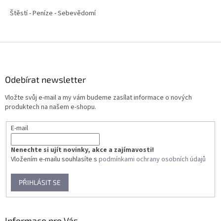
Štěstí - Peníze - Sebevědomí
Z
á
p
a
Odebírat newsletter
t
Vložte svůj e-mail a my vám budeme zasílat informace o nových
í
produktech na našem e-shopu.
E-mail
Nenechte si ujít novinky, akce a zajímavosti!
Vložením e-mailu souhlasíte s
podmínkami ochrany osobních údajů
PŘIHLÁSIT SE
Informace pro Vás