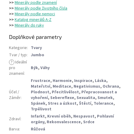
>>
Minerály podle znamení
>>
Minerály podle životního čísla
>>
Minerály podle nemoci
>>
Katalog minerálů A-Z
>>
Minerály do ruky
Doplňkové parametry
Kategorie
:
Tvary
Tvar / typ
:
Jumbo
?
Ideální
pro
Býk
,
Váhy
znamení
:
Frustrace
,
Harmonie
,
Inspirace
,
Láska
,
Mateřství
,
Meditace
,
Negativismus
,
Ochrana
,
Účel /
Plodnost
,
Přecitlivělost
,
Přepracovanost a
Záměr
:
vyhoření
,
Sebereflexe
,
Sexualita
,
Smutek
,
Spánek
,
Stres a úzkost
,
Štěstí
,
Tolerance
,
Trpělivost
Infarkt
,
Krevní oběh
,
Nespavost
,
Pohlavní
Zdraví
:
orgány
,
Rekonvalescence
,
Srdce
Barva
:
Růžová