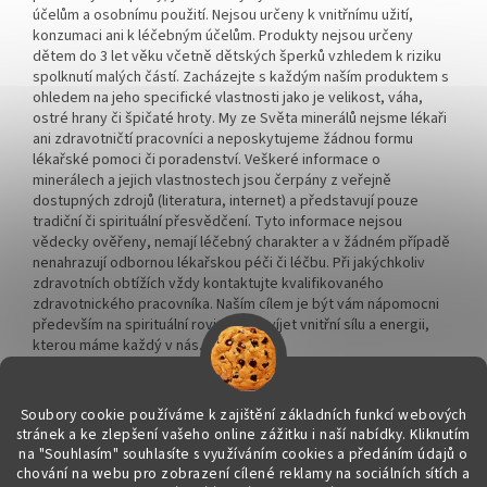
účelům a osobnímu použití. Nejsou určeny k vnitřnímu užití,
konzumaci ani k léčebným účelům. Produkty nejsou určeny
dětem do 3 let věku včetně dětských šperků vzhledem k riziku
spolknutí malých částí. Zacházejte s každým naším produktem s
ohledem na jeho specifické vlastnosti jako je velikost, váha,
ostré hrany či špičaté hroty. My ze Světa minerálů nejsme lékaři
ani zdravotničtí pracovníci a neposkytujeme žádnou formu
lékařské pomoci či poradenství. Veškeré informace o
minerálech a jejich vlastnostech jsou čerpány z veřejně
dostupných zdrojů (literatura, internet) a představují pouze
tradiční či spirituální přesvědčení. Tyto informace nejsou
vědecky ověřeny, nemají léčebný charakter a v žádném případě
nenahrazují odbornou lékařskou péči či léčbu. Při jakýchkoliv
zdravotních obtížích vždy kontaktujte kvalifikovaného
zdravotnického pracovníka. Naším cílem je být vám nápomocni
především na spirituální rovině a rozvíjet vnitřní sílu a energii,
kterou máme každý v nás.
Soubory cookie používáme k zajištění základních funkcí webových
stránek a ke zlepšení vašeho online zážitku i naší nabídky.
Kliknutím
na "Souhlasím" souhlasíte s využíváním cookies a předáním údajů o
chování na webu pro zobrazení cílené reklamy na sociálních sítích a
Vytvořil Shoptet