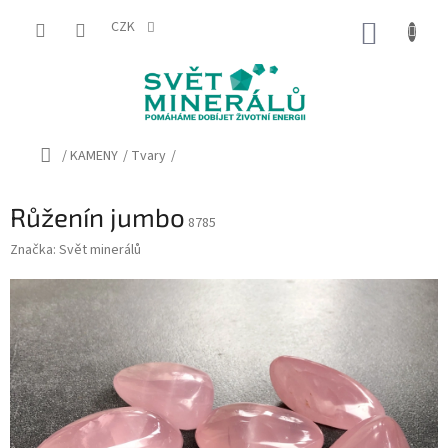
Přejít
na
CZK
NÁKUP
obsah
KOŠÍK
Domů
/
KAMENY
/
Tvary
/
Růženín jumbo
8785
Značka:
Svět minerálů