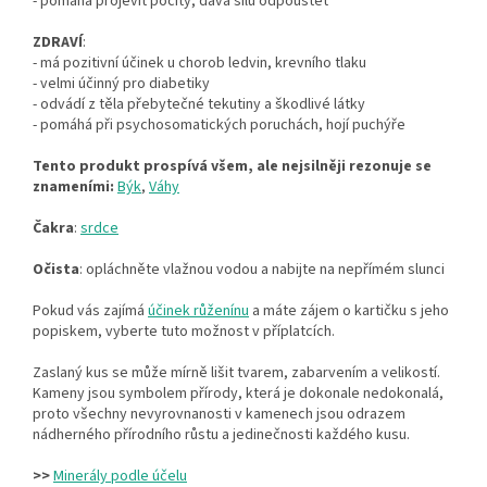
- pomáhá projevit pocity, dává sílu odpouštět
ZDRAVÍ
:
- má pozitivní účinek u chorob ledvin, krevního tlaku
- velmi účinný pro diabetiky
- odvádí z těla přebytečné tekutiny a škodlivé látky
- pomáhá při psychosomatických poruchách, hojí puchýře
Tento produkt prospívá všem, ale nejsilněji rezonuje se
znameními:
Býk
,
Váhy
Čakra
:
srdce
Očista
: opláchněte vlažnou vodou a nabijte na nepřímém slunci
Pokud vás zajímá
účinek růženínu
a máte zájem o kartičku s jeho
popiskem, vyberte tuto možnost v příplatcích.
Zaslaný kus se může mírně lišit tvarem, zabarvením a velikostí.
Kameny jsou symbolem přírody, která je dokonale nedokonalá,
proto všechny nevyrovnanosti v kamenech jsou odrazem
nádherného přírodního růstu a jedinečnosti každého kusu.
>>
Minerály podle účelu