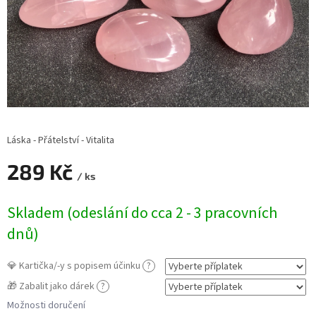
Láska - Přátelství - Vitalita
289 Kč
/ ks
Měrná
Skladem (odeslání do cca 2 - 3 pracovních
cena:
dnů)
💎 Kartička/-y s popisem účinku
?
🎁 Zabalit jako dárek
?
Možnosti doručení