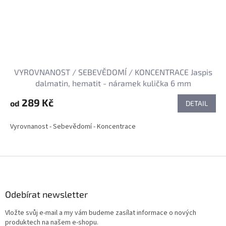
VYROVNANOST / SEBEVĚDOMÍ / KONCENTRACE Jaspis
dalmatin, hematit - náramek kulička 6 mm
289 Kč
od
DETAIL
Vyrovnanost - Sebevědomí - Koncentrace
Z
á
p
a
Odebírat newsletter
t
Vložte svůj e-mail a my vám budeme zasílat informace o nových
í
produktech na našem e-shopu.