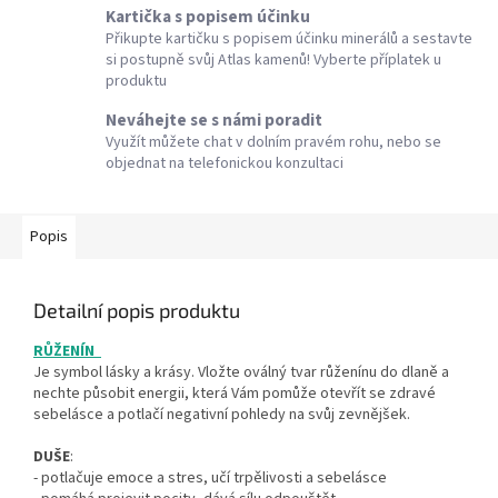
Kartička s popisem účinku
Přikupte kartičku s popisem účinku minerálů a sestavte
si postupně svůj Atlas kamenů! Vyberte příplatek u
produktu
Neváhejte se s námi poradit
Využít můžete chat v dolním pravém rohu, nebo se
objednat na telefonickou konzultaci
Popis
Detailní popis produktu
RŮŽENÍN
Je symbol lásky a krásy. Vložte oválný tvar růženínu do dlaně a
nechte působit energii, která Vám pomůže otevřít se zdravé
sebelásce a potlačí negativní pohledy na svůj zevnějšek.
DUŠE
:
- potlačuje emoce a stres, učí trpělivosti a sebelásce