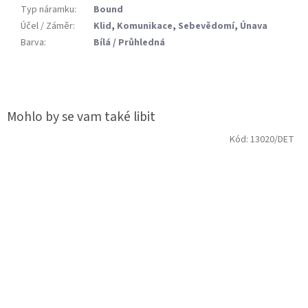
Typ náramku
:
Bound
Účel / Záměr
:
Klid
,
Komunikace
,
Sebevědomí
,
Únava
Barva
:
Bílá / Průhledná
Kód:
13020/DET