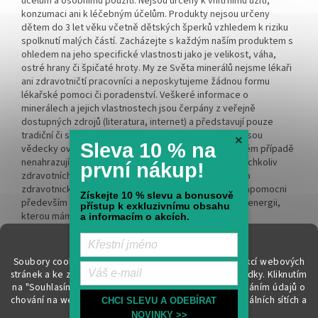
účelům a osobnímu použití. Nejsou určeny k vnitřnímu užití,
konzumaci ani k léčebným účelům. Produkty nejsou určeny
dětem do 3 let věku včetně dětských šperků vzhledem k riziku
spolknutí malých částí. Zacházejte s každým naším produktem s
ohledem na jeho specifické vlastnosti jako je velikost, váha,
ostré hrany či špičaté hroty. My ze Světa minerálů nejsme lékaři
ani zdravotničtí pracovníci a neposkytujeme žádnou formu
lékařské pomoci či poradenství. Veškeré informace o
minerálech a jejich vlastnostech jsou čerpány z veřejně
dostupných zdrojů (literatura, internet) a představují pouze
tradiční či spirituální přesvědčení. Tyto informace nejsou
×
Sleva 10 % na
vědecky ověřeny, nemají léčebný charakter a v žádném případě
nenahrazují odbornou lékařskou péči či léčbu. Při jakýchkoliv
první nákup!
zdravotních obtížích vždy kontaktujte kvalifikovaného
zdravotnického pracovníka. Naším cílem je být vám nápomocni
Získejte 10 % slevu a bonusově
především na spirituální rovině a rozvíjet vnitřní sílu a energii,
přístup k exkluzivnímu obsahu
kterou máme každý v nás.
a informacím o akcích.
Soubory cookie používáme k zajištění základních funkcí webových
stránek a ke zlepšení vašeho online zážitku i naší nabídky.
Kliknutím
na "Souhlasím" souhlasíte s využíváním cookies a předáním údajů o
chování na webu pro zobrazení cílené reklamy na sociálních sítích a
Vytvořil Shoptet
CHCI SLEVU A ODEBÍRAT
reklamních sítích. Více informací
zde
.
NOVINKY >>