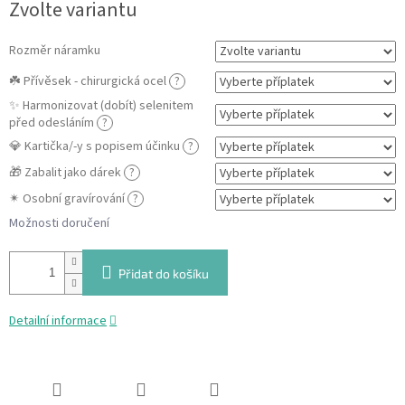
Zvolte variantu
cena:
Rozměr náramku
☘️ Přívěsek - chirurgická ocel
?
✨ Harmonizovat (dobít) selenitem
před odesláním
?
💎 Kartička/-y s popisem účinku
?
🎁 Zabalit jako dárek
?
✴ Osobní gravírování
?
Možnosti doručení
Přidat do košíku
Detailní informace