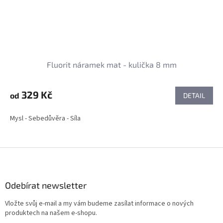
Fluorit náramek mat - kulička 8 mm
329 Kč
od
DETAIL
Mysl - Sebedůvěra - Síla
Z
á
p
a
Odebírat newsletter
t
Vložte svůj e-mail a my vám budeme zasílat informace o nových
í
produktech na našem e-shopu.