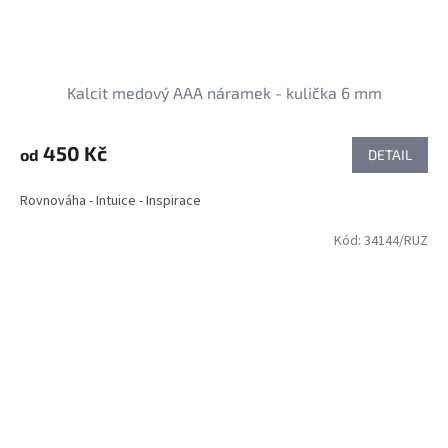
Kalcit medový AAA náramek - kulička 6 mm
450 Kč
od
DETAIL
Rovnováha - Intuice - Inspirace
Kód:
34144/RUZ