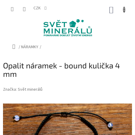
Přejít
na
CZK
NÁKUP
obsah
KOŠÍK
Domů
/
NÁRAMKY
/
Opalit náramek - bound kulička 4
mm
Značka:
Svět minerálů