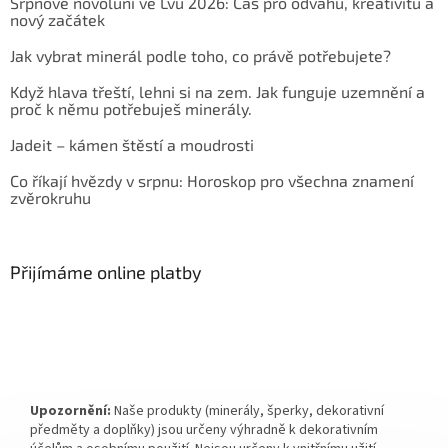
Srpnové novoluní ve Lvu 2026: Čas pro odvahu, kreativitu a
nový začátek
Jak vybrat minerál podle toho, co právě potřebujete?
Když hlava třeští, lehni si na zem. Jak funguje uzemnění a
proč k němu potřebuješ minerály.
Jadeit – kámen štěstí a moudrosti
Co říkají hvězdy v srpnu: Horoskop pro všechna znamení
zvěrokruhu
Přijímáme online platby
Upozornění:
Naše produkty (minerály, šperky, dekorativní
předměty a doplňky) jsou určeny výhradně k dekorativním