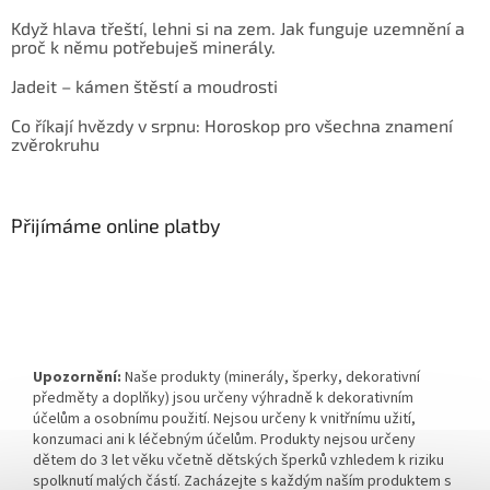
Když hlava třeští, lehni si na zem. Jak funguje uzemnění a
proč k němu potřebuješ minerály.
Jadeit – kámen štěstí a moudrosti
Co říkají hvězdy v srpnu: Horoskop pro všechna znamení
zvěrokruhu
Přijímáme online platby
Upozornění:
Naše produkty (minerály, šperky, dekorativní
předměty a doplňky) jsou určeny výhradně k dekorativním
účelům a osobnímu použití. Nejsou určeny k vnitřnímu užití,
konzumaci ani k léčebným účelům. Produkty nejsou určeny
dětem do 3 let věku včetně dětských šperků vzhledem k riziku
spolknutí malých částí. Zacházejte s každým naším produktem s