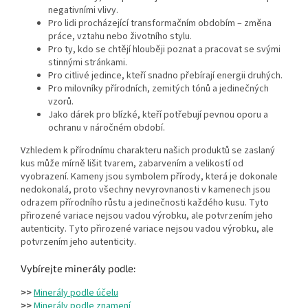
negativními vlivy.
Pro lidi procházející transformačním obdobím – změna
práce, vztahu nebo životního stylu.
Pro ty, kdo se chtějí hlouběji poznat a pracovat se svými
stinnými stránkami.
Pro citlivé jedince, kteří snadno přebírají energii druhých.
Pro milovníky přírodních, zemitých tónů a jedinečných
vzorů.
Jako dárek pro blízké, kteří potřebují pevnou oporu a
ochranu v náročném období.
Vzhledem k přírodnímu charakteru našich produktů se zaslaný
kus může mírně lišit tvarem, zabarvením a velikostí od
vyobrazení. Kameny jsou symbolem přírody, která je dokonale
nedokonalá, proto všechny nevyrovnanosti v kamenech jsou
odrazem přírodního růstu a jedinečnosti každého kusu. Tyto
přirozené variace nejsou vadou výrobku, ale potvrzením jeho
autenticity. Tyto přirozené variace nejsou vadou výrobku, ale
potvrzením jeho autenticity.
Vybírejte minerály podle:
>>
Minerály podle účelu
>>
Minerály podle znamení