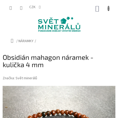
Přejít
na
CZK
NÁKUP
obsah
KOŠÍK
Domů
/
NÁRAMKY
/
Obsidián mahagon náramek -
kulička 4 mm
Značka:
Svět minerálů