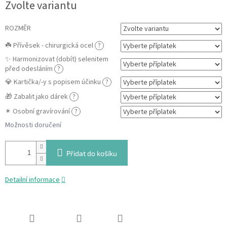
Zvolte variantu
cena:
ROZMĚR
☘️ Přívěsek - chirurgická ocel
?
✨ Harmonizovat (dobít) selenitem
před odesláním
?
💎 Kartička/-y s popisem účinku
?
🎁 Zabalit jako dárek
?
✴ Osobní gravírování
?
Možnosti doručení
Přidat do košíku
Detailní informace