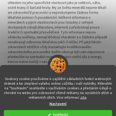
ohledem na jeho specifické vlastnosti jako je velikost, váha,
ostré hrany či špičaté hroty. My ze Světa minerálů nejsme lékaři
ani zdravotničtí pracovníci a neposkytujeme žádnou formu
lékařské pomoci či poradenství. Veškeré informace o
minerálech a jejich vlastnostech jsou čerpány z veřejně
dostupných zdrojů (literatura, internet) a představují pouze
tradiční či spirituální přesvědčení. Tyto informace nejsou
vědecky ověřeny, nemají léčebný charakter a v žádném případě
nenahrazují odbornou lékařskou péči či léčbu. Při jakýchkoliv
zdravotních obtížích vždy kontaktujte kvalifikovaného
zdravotnického pracovníka. Naším cílem je být vám nápomocni
především na spirituální rovině a rozvíjet vnitřní sílu a energii,
kterou máme každý v nás.
Soubory cookie používáme k zajištění základních funkcí webových
stránek a ke zlepšení vašeho online zážitku i naší nabídky.
Kliknutím
na "Souhlasím" souhlasíte s využíváním cookies a předáním údajů o
Vytvořil Shoptet
chování na webu pro zobrazení cílené reklamy na sociálních sítích a
reklamních sítích. Více informací
zde
.
Nastavení
Copyright 2026
Svět minerálů
. Všechna práva vyhrazena.
Upravit
nastavení cookies
Souhlasím