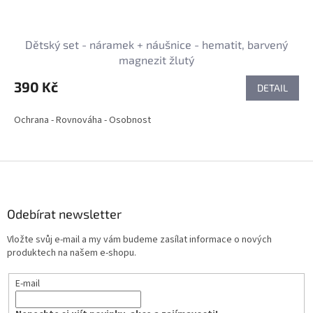
Dětský set - náramek + náušnice - hematit, barvený
magnezit žlutý
390 Kč
DETAIL
Ochrana - Rovnováha - Osobnost
Z
á
p
a
Odebírat newsletter
t
Vložte svůj e-mail a my vám budeme zasílat informace o nových
í
produktech na našem e-shopu.
E-mail