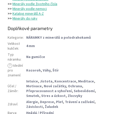
>>
Minerály podle životního čísla
>>
Minerály podle nemoci
>>
Katalog minerálů A-Z
>>
Minerály do ruky
Doplňkové parametry
Kategorie
:
NÁRAMKY z minerálů a polodrahokamů
Velikost
4 mm
kuliček
:
Typ
Na gumičce
náramku
:
?
Ideální
pro
Kozoroh
,
Váhy
,
Štír
znamení
:
Intuice
,
Jistota
,
Koncentrace
,
Meditace
,
Účel /
Motivace
,
Nové začátky
,
Ochrana
,
Záměr
:
Přepracovanost a vyhoření
,
Sebevědomí
,
Smutek
,
Stres a úzkost
,
Zlozvyky
Alergie
,
Deprese
,
Pleť
,
Trávení a zažívání
,
Zdraví
:
Závislosti
,
Žaludek
Barva
:
Hnědá / Přírodní