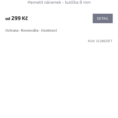
Hematit náramek - kulička 8 mm
299 Kč
od
DETAIL
Ochrana - Rovnováha - Osobnost
Kód:
31266/DET