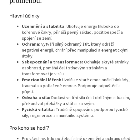
proměnou.“
Hlavní účinky
Uzemnění a stabilita:
Ukotvuje energii hluboko do
kořenové čakry, přináší pevný základ, pocit bezpečí a
spojení se zemí.
Ochrana:
Vytváří silný ochranný štít, který odráží
negativní energii, chrání před manipulací a energetickými
útoky.
Sebepoznání a transformace:
Odhaluje skryté stránky
osobnosti, pomáhá čelit stínovým stránkám a
transformovat je v sílu.
Emocionální léčení:
Uvolňuje staré emocionální blokády,
traumata a potlačené emoce. Podporuje odpuštění a
přijetí.
Odvaha a síla:
Dodává vnitřní sílu čelit obtížným situacím,
překonávat překážky a stát si za svým.
Fyzická vitalita:
Tradičně spojován s podporou fyzické
síly, regenerace a imunitního systému.
Pro koho se hodí?
Pro všechny, kdo potřebují silné uzemnění a ochranu před