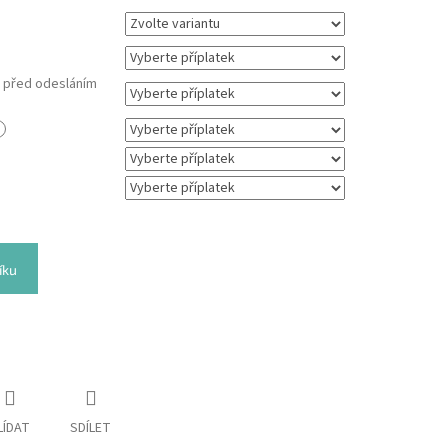
m před odesláním
íku
LÍDAT
SDÍLET