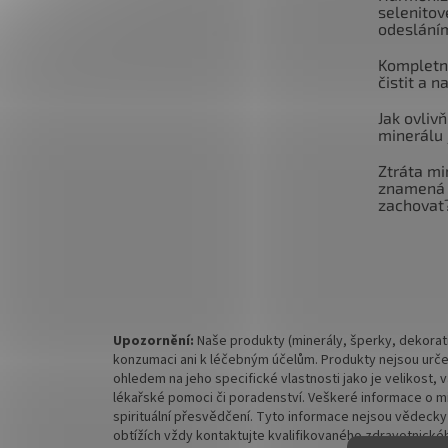
selenitov
odeslání
Kompletní
čistit a n
Jak ovlivň
minerálu 
Ztráta mi
znamená 
zachovat
Upozornění:
Naše produkty (minerály, šperky, dekorati
konzumaci ani k léčebným účelům. Produkty nejsou urče
ohledem na jeho specifické vlastnosti jako je velikost,
lékařské pomoci či poradenství. Veškeré informace o mine
spirituální přesvědčení. Tyto informace nejsou vědecky
obtížích vždy kontaktujte kvalifikovaného zdravotnickéh