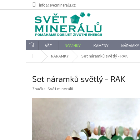
Přejít
info@svetmineralu.cz
na
obsah
VŠE
NOVINKY
KAMENY
NÁRAMKY
Domů
NÁRAMKY
Set náramků světlý - RAK
Set náramků světlý - RAK
Značka:
Svět minerálů