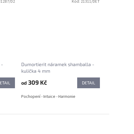
31287/D2
Kód:
21311/DET
 -
Dumortierit náramek shamballa -
kulička 4 mm
309 Kč
od
ETAIL
DETAIL
Pochopení - Intuice - Harmonie