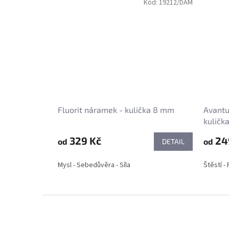
Kód:
19212/DAM
Fluorit náramek - kulička 8 mm
Avantu
kuličk
329 Kč
24
od
od
DETAIL
Mysl - Sebedůvěra - Síla
Štěstí -
Z
á
p