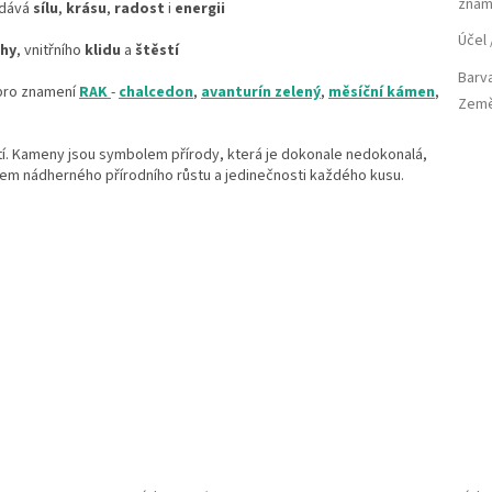
znam
dává
sílu
,
krásu
,
radost
i
energii
Účel
ahy
, vnitřního
klidu
a
štěstí
Barv
pro znamení
RAK
-
chalcedon
,
avanturín zelený
,
měsíční kámen
,
Země
stí. Kameny jsou symbolem přírody, která je dokonale nedokonalá,
m nádherného přírodního růstu a jedinečnosti každého kusu.