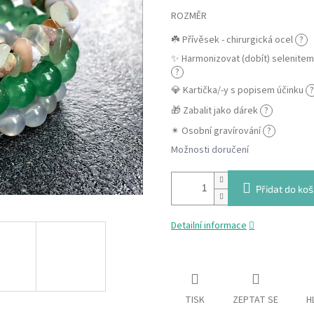
ROZMĚR
☘️ Přívěsek - chirurgická ocel
?
✨ Harmonizovat (dobít) selenite
?
💎 Kartička/-y s popisem účinku
?
🎁 Zabalit jako dárek
?
✴ Osobní gravírování
?
Možnosti doručení
Přidat do koš
Detailní informace
TISK
ZEPTAT SE
H