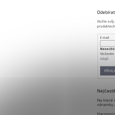
a
t
Odebírat
í
Vložte svůj
produktech
E-mail
Nenechte 
Vložením 
údajů
PŘIHL
Nejčastě
Na které 
náramky 
Harmoniz