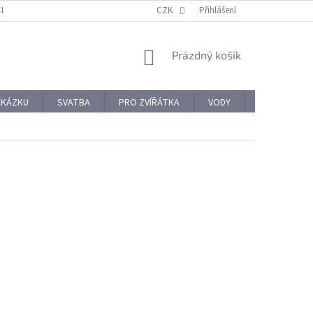
CHODNÍ PODMÍNKY
REKLAMACE A VRÁCENÍ ZBOŽÍ
CZK
Přihlášení
OCHRANA OSOBNÍ
NÁKUPNÍ
Prázdný košík
KOŠÍK
AKÁZKU
SVATBA
PRO ZVÍŘÁTKA
VODY
PRO NÁROČ