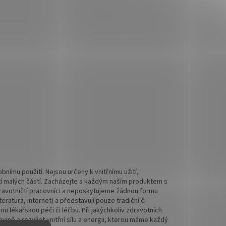
nímu použití. Nejsou určeny k vnitřnímu užití,
tí malých částí. Zacházejte s každým naším produktem s
 zdravotničtí pracovníci a neposkytujeme žádnou formu
ratura, internet) a představují pouze tradiční či
 lékařskou péči či léčbu. Při jakýchkoliv zdravotních
ině a rozvíjet vnitřní sílu a energii, kterou máme každý