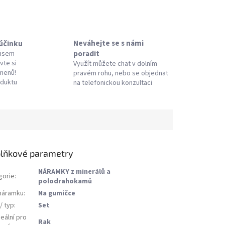
Neváhejte se s námi
 účinku
poradit
pisem
vte si
Využít můžete chat v dolním
amenů!
pravém rohu, nebo se objednat
oduktu
na telefonickou konzultaci
lňkové parametry
NÁRAMKY z minerálů a
gorie
:
polodrahokamů
náramku
:
Na gumičce
/ typ
:
Set
eální pro
Rak