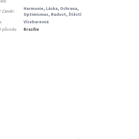
ení
:
Harmonie
,
Láska
,
Ochrana
,
 / Záměr
:
Optimismus
,
Radost
,
Štěstí
a
:
Vícebarevná
 původu
:
Brazílie