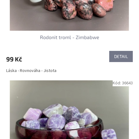
Rodonit troml - Zimbabwe
DETAIL
99 Kč
Láska - Rovnováha - Jistota
Kód:
36643