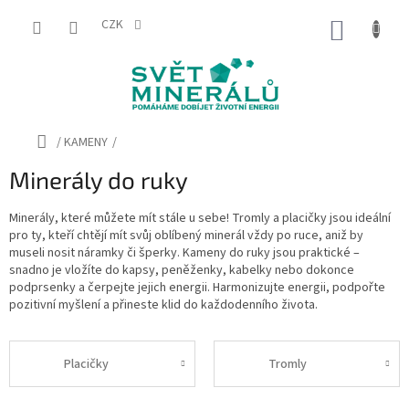
Přejít
na
CZK
NÁKUP
obsah
KOŠÍK
Domů
/
KAMENY
/
Minerály do ruky
Minerály, které můžete mít stále u sebe! Tromly a placičky jsou ideální
pro ty, kteří chtějí mít svůj oblíbený minerál vždy po ruce, aniž by
museli nosit náramky či šperky. Kameny do ruky jsou praktické –
snadno je vložíte do kapsy, peněženky, kabelky nebo dokonce
podprsenky a čerpejte jejich energii. Harmonizujte energii, podpořte
pozitivní myšlení a přineste klid do každodenního života.
Placičky
Tromly