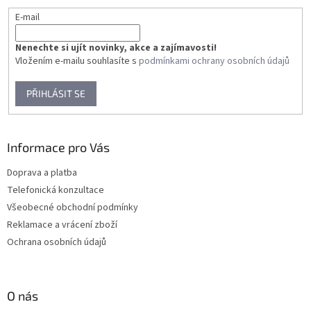
v
E-mail
k
y
v
Nenechte si ujít novinky, akce a zajímavosti!
ý
Vložením e-mailu souhlasíte s
podmínkami ochrany osobních údajů
p
i
PŘIHLÁSIT SE
s
u
Informace pro Vás
Doprava a platba
Telefonická konzultace
Všeobecné obchodní podmínky
Reklamace a vrácení zboží
Ochrana osobních údajů
O nás