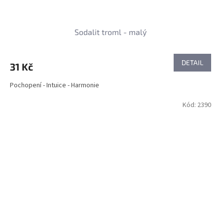
Sodalit troml - malý
DETAIL
31 Kč
Pochopení - Intuice - Harmonie
Kód:
2390