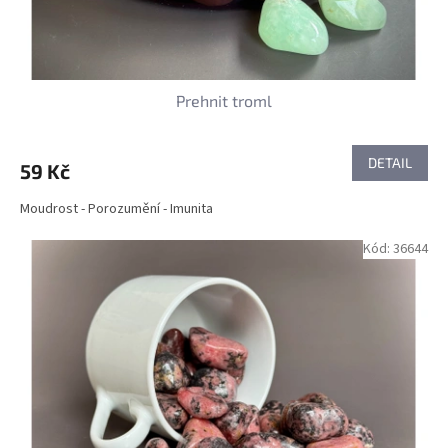
t
ů
Prehnit troml
DETAIL
59 Kč
Moudrost - Porozumění - Imunita
Kód:
36644