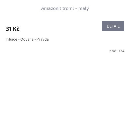
Amazonit troml - malý
DETAIL
31 Kč
Intuice - Odvaha - Pravda
Kód:
374