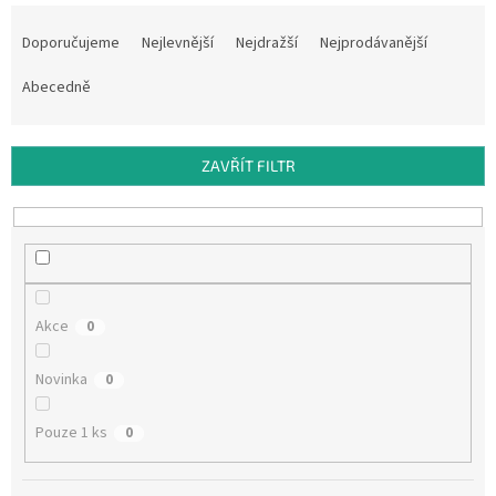
Ř
a
Doporučujeme
Nejlevnější
Nejdražší
Nejprodávanější
z
e
Abecedně
n
í
p
ZAVŘÍT FILTR
r
o
d
u
k
t
Akce
0
ů
Novinka
0
Pouze 1 ks
0