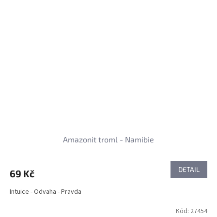
Amazonit troml - Namibie
DETAIL
69 Kč
Intuice - Odvaha - Pravda
Kód:
27454