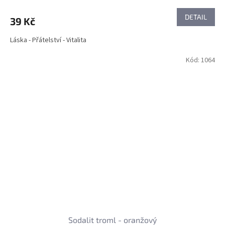
DETAIL
39 Kč
Láska - Přátelství - Vitalita
Kód:
1064
Sodalit troml - oranžový