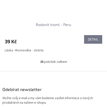
Rodonit troml - Peru
DETAIL
39 Kč
Láska - Rovnováha - Jistota
25
položek celkem
O
v
l
Z
á
á
d
p
a
a
Odebírat newsletter
c
t
í
Vložte svůj e-mail a my vám budeme zasílat informace o nových
í
p
produktech na našem e-shopu.
r