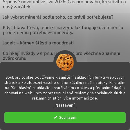
Srpnové novoluní ve Lvu 2026: Čas pro odvahu, kreativitu a
nový začátek
Jak vybrat minerál podle toho, co právě potřebujete?
Když hlava třeští, lehni si na zem. Jak funguje uzemnění a
proč k němu potřebuješ minerály.
Jadeit – kámen štěstí a moudrosti
Co říkají hvězdy v srpnu: Horoskop pro všechna znamení
zvěrokruhu
Soubory cookie používáme k zajištění základních funkcí webových
Přijímáme online platby
stránek a ke zlepšení vašeho online zážitku i naší nabídky.
Kliknutím
na "Souhlasím" souhlasíte s využíváním cookies a předáním údajů o
chování na webu pro zobrazení cílené reklamy na sociálních sítích a
reklamních sítích. Více informací
zde
.
Nastavení
Souhlasím
Upozornění:
Naše produkty (minerály, šperky, dekorativní
předměty a doplňky) jsou určeny výhradně k dekorativním