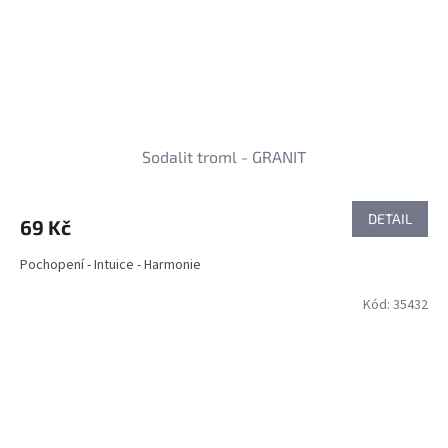
Sodalit troml - GRANIT
DETAIL
69 Kč
Pochopení - Intuice - Harmonie
Kód:
35432