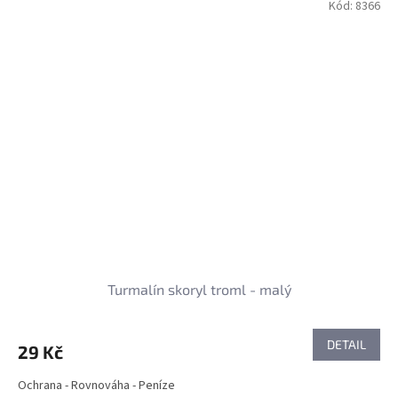
Kód:
8366
Turmalín skoryl troml - malý
DETAIL
29 Kč
Ochrana - Rovnováha - Peníze