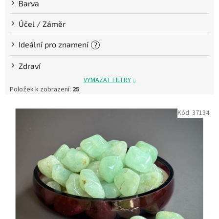
Barva
Účel / Záměr
Ideální pro znamení
?
Zdraví
VYMAZAT FILTRY
Položek k zobrazení:
25
V
Kód:
37134
ý
p
i
s
p
r
o
d
u
k