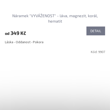
Náramek "VYVÁŽENOST" - láva, magnezit, korál,
hematit
DETAIL
349 Kč
od
Láska - Oddanost - Pokora
Kód:
9907