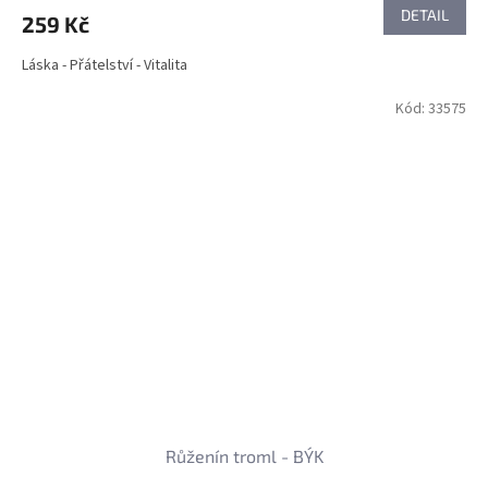
DETAIL
259 Kč
Láska - Přátelství - Vitalita
Kód:
33575
Růženín troml - BÝK