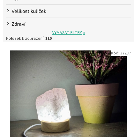
Velikost kuliček
Zdraví
VYMAZAT FILTRY
Položek k zobrazení:
110
V
Kód:
37237
ý
p
i
s
p
r
o
d
u
k
t
ů