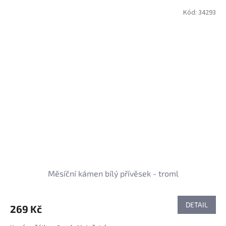
Kód:
34293
Měsíční kámen bílý přívěsek - troml
DETAIL
269 Kč