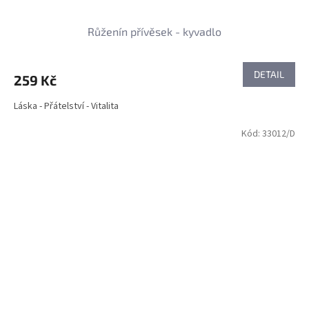
Růženín přívěsek - kyvadlo
DETAIL
259 Kč
Láska - Přátelství - Vitalita
Kód:
33012/D