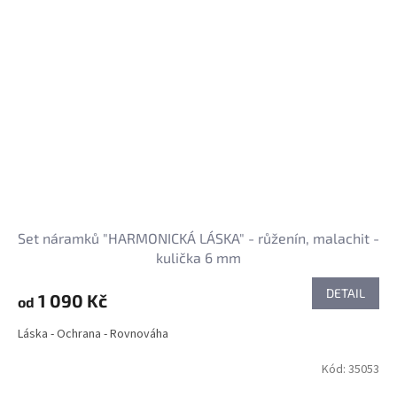
Set náramků "HARMONICKÁ LÁSKA" - růženín, malachit -
kulička 6 mm
DETAIL
1 090 Kč
od
Láska - Ochrana - Rovnováha
Kód:
35053