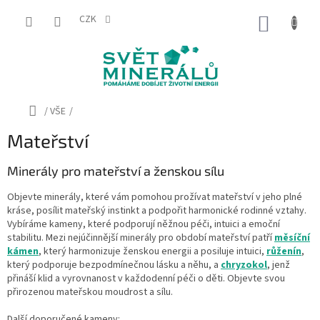
Přejít
na
CZK
NÁKUP
obsah
KOŠÍK
Domů
/
VŠE
/
Mateřství
Minerály pro mateřství a ženskou sílu
Objevte minerály, které vám pomohou prožívat mateřství v jeho plné
kráse, posílit mateřský instinkt a podpořit harmonické rodinné vztahy.
Vybíráme kameny, které podporují něžnou péči, intuici a emoční
stabilitu. Mezi nejúčinnější minerály pro období mateřství patří
měsíční
kámen
, který harmonizuje ženskou energii a posiluje intuici,
růženín
,
který podporuje bezpodmínečnou lásku a něhu, a
chryzokol
, jenž
přináší klid a vyrovnanost v každodenní péči o děti. Objevte svou
přirozenou mateřskou moudrost a sílu.
Další doporučené kameny: