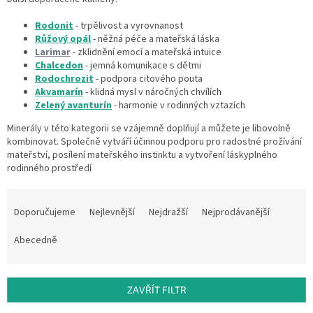
Rodonit
- trpělivost a vyrovnanost
Růžový opál
- něžná péče a mateřská láska
Larimar
- zklidnění emocí a mateřská intuice
Chalcedon
- jemná komunikace s dětmi
Rodochrozit
- podpora citového pouta
Akvamarín
- klidná mysl v náročných chvílích
Zelený avanturín
- harmonie v rodinných vztazích
Minerály v této kategorii se vzájemně doplňují a můžete je libovolně
kombinovat. Společně vytváří účinnou podporu pro radostné prožívání
mateřství, posílení mateřského instinktu a vytvoření láskyplného
rodinného prostředí
Ř
a
Doporučujeme
Nejlevnější
Nejdražší
Nejprodávanější
z
e
Abecedně
n
í
p
ZAVŘÍT FILTR
r