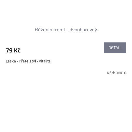
Růženín troml - dvoubarevný
DETAIL
79 Kč
Láska - Přátelství - Vitalita
Kód:
36810