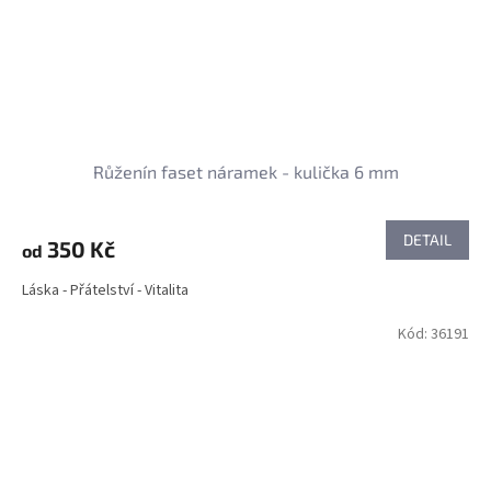
Růženín faset náramek - kulička 6 mm
DETAIL
350 Kč
od
Láska - Přátelství - Vitalita
Kód:
36191