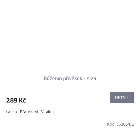
Růženín přívěsek - slza
DETAIL
289 Kč
Láska - Přátelství - Vitalita
Kód:
35206/D2