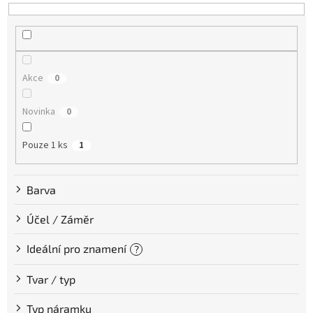
o
d
u
k
t
Akce
0
ů
Novinka
0
Pouze 1 ks
1
Barva
Účel / Záměr
Ideální pro znamení
?
Tvar / typ
Typ náramku