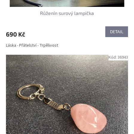
Růženín surový lampička
DETAIL
690 Kč
Láska - Přátelství - Trpělivost
Kód:
36943