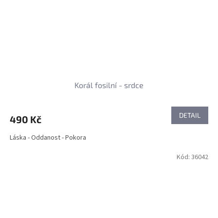
Korál fosilní - srdce
DETAIL
490 Kč
Láska - Oddanost - Pokora
Kód:
36042