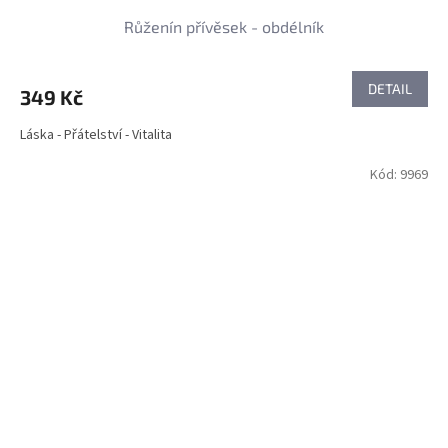
Růženín přívěsek - obdélník
DETAIL
349 Kč
Láska - Přátelství - Vitalita
Kód:
9969