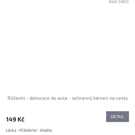
Kód:
34311
Růženín - dekorace do auta - ochranný kámen na cesty
DETAIL
149 Kč
Láska - Přátelství - Vitalita