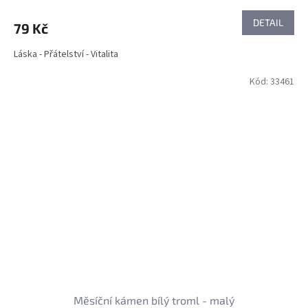
DETAIL
79 Kč
Láska - Přátelství - Vitalita
Kód:
33461
Měsíční kámen bílý troml - malý