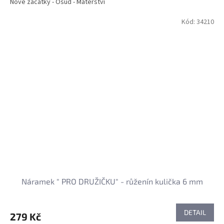
Nové začátky - Osud - Mateřství
Kód:
34210
Náramek " PRO DRUŽIČKU" - růženín kulička 6 mm
DETAIL
279 Kč