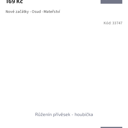
169 Kč
Nové začátky - Osud - Mateřství
Kód:
33747
Růženín přívěsek - houbička