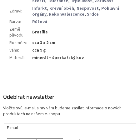
Štěstí
,
Tolerance
,
Trpělivost
,
Žárlivost
Infarkt
,
Krevní oběh
,
Nespavost
,
Pohlavní
Zdraví
:
orgány
,
Rekonvalescence
,
Srdce
Barva
:
Růžová
Země
Brazílie
původu
:
Rozměry
:
cca 3 x 2 cm
Váha
:
cca 9 g
Materiál
:
minerál + šperkařský kov
Z
á
p
a
Odebírat newsletter
t
Vložte svůj e-mail a my vám budeme zasílat informace o nových
í
produktech na našem e-shopu.
E-mail