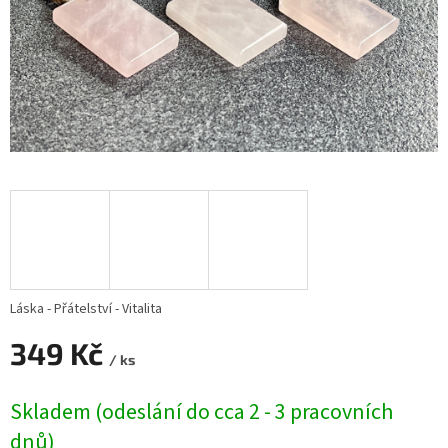
Láska - Přátelství - Vitalita
349 Kč
/ ks
Měrná
Skladem (odeslání do cca 2 - 3 pracovních
cena:
dnů)