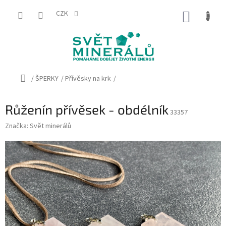
Přejít
na
CZK
NÁKUP
obsah
KOŠÍK
Domů
/
ŠPERKY
/
Přívěsky na krk
/
Růženín přívěsek - obdélník
33357
Značka:
Svět minerálů