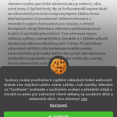
ohledem na jeho specifické vlastnosti jako je velikost, váha,
ostré hrany či špičaté hroty. My ze Světa minerálů nejsme lékaři
ani zdravotničtí pracovníci a neposkytujeme žádnou formu
lékařské pomoci či poradenství. Veškeré informace o
minerálech a jejich vlastnostech jsou čerpány z veřejně
dostupných zdrojů (literatura, internet) a představují pouze
tradiční či spirituální přesvědčení. Tyto informace nejsou
vědecky ověřeny, nemají léčebný charakter a v žádném případě
nenahrazují odbornou lékařskou péči či léčbu. Při jakýchkoliv
zdravotních obtížích vždy kontaktujte kvalifikovaného
zdravotnického pracovníka. Naším cílem je být vám nápomocni
především na spirituální rovině a rozvíjet vnitřní sílu a energii,
kterou máme každý v nás.
Soubory cookie používáme k zajištění základních funkcí webových
stránek a ke zlepšení vašeho online zážitku i naší nabídky.
Kliknutím
na "Souhlasím" souhlasíte s využíváním cookies a předáním údajů o
Vytvořil Shoptet
chování na webu pro zobrazení cílené reklamy na sociálních sítích a
reklamních sítích. Více informací
zde
.
Nastavení
Copyright 2026
Svět minerálů
. Všechna práva vyhrazena.
Upravit
nastavení cookies
Souhlasím