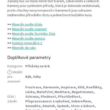
Zaslaný kus se může mírně lišit tvarem, zabarvením a velikostí.
Kameny jsou symbolem přírody, která je dokonale nedokonalá,
proto všechny nevyrovnanosti v kamenech jsou odrazem
nádherného přírodního růstu a jedinečnosti každého kusu.
>>
Minerály podle účelu
>>
Minerály podle znamení
>>
Minerály podle životního čísla
>>
Minerály podle nemoci
>>
Katalog minerálů A-Z
>>
Minerály do ruky
Doplňkové parametry
Kategorie
:
Přívěsky na krk
?
Ideální
pro
Býk
,
Váhy
znamení
:
Frustrace
,
Harmonie
,
Inspirace
,
Klid
,
Konflikty
,
Láska
,
Mateřství
,
Meditace
,
Negativismus
,
Účel /
Ochrana
,
Plodnost
,
Přecitlivělost
,
Záměr
:
Přepracovanost a vyhoření
,
Sebereflexe
,
Sexualita
,
Smutek
,
Spánek
,
Stres a úzkost
,