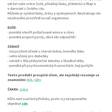
udržet vaše srdce čisté, přinášejí lásku, přátelství a říkají si
o darování z čistého citu.
Růženín je symbol lásky, krásy a spokojenosti. Neutralizuje vliv
nezdravého prostředí na náš organismus
DUŠE
:
- pomáhá otevřít potlačované emoce a stres
- pomáhá projevit pocity, dává sílu odpouštět
ZDRAVÍ
:
- má pozitivní účinek u chorob ledvin, krevního tlaku
- velmi účinný pro diabetiky
- odvádí z těla přebytečné tekutiny a škodlivé látky
- pomáhá při psychosomatických poruchách, hojí puchýře
Tento produkt prospívá všem, ale nejsilněji rezonuje se
znameními:
Býk
,
Váhy
ČAKRA
:
srdce
Kůže není součástí přívěsku, proto si ji nezapomeňte
objednat
zde
.