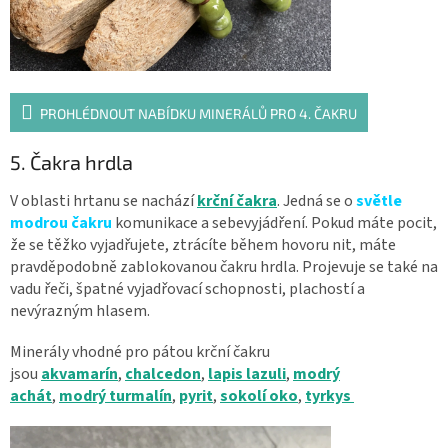
PROHLÉDNOUT NABÍDKU MINERÁLŮ PRO 4. ČAKRU
5. Čakra hrdla
V oblasti hrtanu se nachází
krční čakra
. Jedná se o
světle
modrou
čakru
komunikace a sebevyjádření. Pokud máte pocit,
že se těžko vyjadřujete, ztrácíte během hovoru nit, máte
pravděpodobně zablokovanou čakru hrdla. Projevuje se také na
vadu řeči, špatné vyjadřovací schopnosti, plachostí a
nevýrazným hlasem.
Minerály vhodné pro pátou krční čakru
jsou
akvamarín
,
chalcedon
,
lapis lazuli
,
modrý
achát
,
modrý turmalín
,
pyrit
,
sokolí oko
,
tyrkys