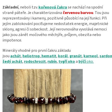
Základní
, neboli tzv.
kořenová čakra
se nachází na spodní
straně páteře. Je charakterizována
červenou barvou
. Tou jsou
reprezentovány i kameny, pozitivně působící na její funkci. Při
jejím zablokování pociťujeme nedostatek energie, majetnické
sklony, agresi či sobeckost. Její nerovnováha vyvolává nemoci
jako jsou zánět močového měchýře, průjem, obezita nebo
impotence.
Minerály vhodné pro první čakru základu
jsou
achát
,
heliotrop
,
hematit
,
korál
,
granát
,
karneol
,
sardo
šedý achát
,
rodochrozit
,
rubín
,
tygří oko
a
býčí
oko.