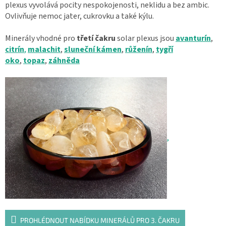
plexus vyvolává pocity nespokojenosti, neklidu a bez ambic.
Ovlivňuje nemoc jater, cukrovku a také kýlu.
Minerály vhodné pro
třetí čakru
solar plexus jsou
avanturín
,
citrín
,
malachit
,
sluneční kámen
,
růženín
,
tygří
oko
,
topaz
,
záhněda
,
PROHLÉDNOUT NABÍDKU MINERÁLŮ PRO 3. ČAKRU