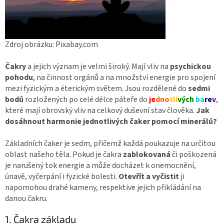
Zdroj obrázku: Pixabay.com
Čakry
a jejich význam je velmi široký. Mají vliv na
psychickou
pohodu
, na činnost orgánů a na množství energie pro spojení
mezi fyzickým a éterickým světem. Jsou rozdělené do
sedmi
bodů
rozložených po celé délce páteře do
je
dno
tli
vých
ba
re
v
,
které mají obrovský vliv na celkový duševní stav člověka.
Jak
dosáhnout harmonie jednotlivých čaker pomocí minerálů?
Základních čaker je sedm, přičemž každá poukazuje na určitou
oblast našeho těla. Pokud je čakra
zablokovaná
či poškozená
je narušený tok energie a může docházet k onemocnění,
únavě, vyčerpání i fyzické bolesti.
Otevřít a vyčistit
ji
napomohou drahé kameny, respektive jejich přikládání na
danou čakru.
1. Čakra základu