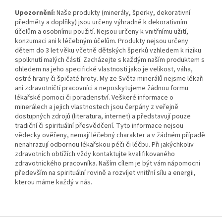
Upozornění:
Naše produkty (minerály, šperky, dekorativní
předměty a doplňky) jsou určeny výhradně k dekorativním
účelům a osobnímu použití. Nejsou určeny k vnitřnímu užití,
konzumaci ani k léčebným účelům. Produkty nejsou určeny
dětem do 3 let věku včetně dětských šperků vzhledem k riziku
spolknutí malých částí. Zacházejte s každým naším produktem s
ohledem na jeho specifické vlastnosti jako je velikost, váha,
ostré hrany či špičaté hroty. My ze Světa minerálů nejsme lékaři
ani zdravotničtí pracovníci a neposkytujeme žádnou formu
lékařské pomoci či poradenství. Veškeré informace o
minerálech a jejich vlastnostech jsou čerpány z veřejně
dostupných zdrojů (literatura, internet) a představují pouze
tradiční či spirituální přesvědčení. Tyto informace nejsou
vědecky ověřeny, nemají léčebný charakter a v žádném případě
nenahrazují odbornou lékařskou péči či léčbu. Při jakýchkoliv
zdravotních obtížích vždy kontaktujte kvalifikovaného
zdravotnického pracovníka. Naším cílem je být vám nápomocni
především na spirituální rovině a rozvíjet vnitřní sílu a energii,
kterou máme každý v nás.