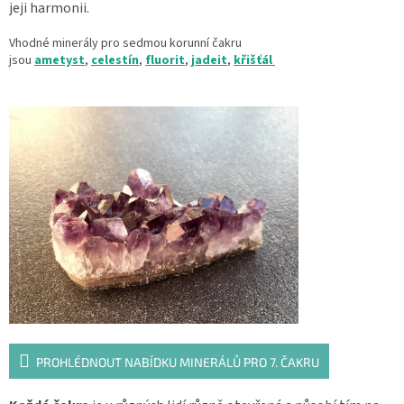
jeji harmonii.
Vhodné minerály pro sedmou korunní čakru
jsou
ametyst
,
celestín
,
fluorit
,
jadeit
,
křišťál
PROHLÉDNOUT NABÍDKU MINERÁLŮ PRO 7. ČAKRU