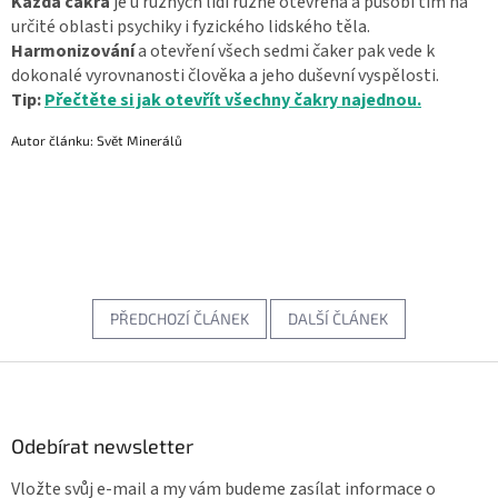
Každá čakra
je u různých lidí různě otevřená a působí tím na
určité oblasti psychiky i fyzického lidského těla.
Harmonizování
a otevření všech sedmi čaker pak vede k
dokonalé vyrovnanosti člověka a jeho duševní vyspělosti.
Tip:
Přečtěte si jak otevřít všechny čakry najednou.
Autor článku: Svět Minerálů
PŘEDCHOZÍ ČLÁNEK
DALŠÍ ČLÁNEK
Z
á
p
a
Odebírat newsletter
t
Vložte svůj e-mail a my vám budeme zasílat informace o
í