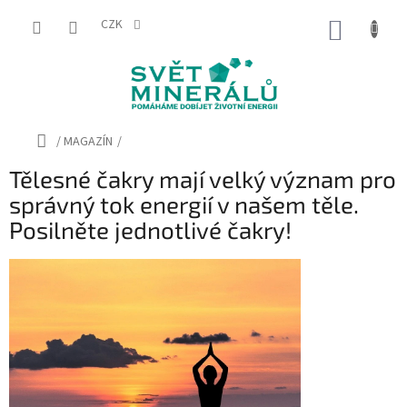
Přejít
na
CZK
NÁKUP
obsah
KOŠÍK
Domů
/
MAGAZÍN
/
Tělesné čakry mají velký význam pro
správný tok energií v našem těle.
Posilněte jednotlivé čakry!