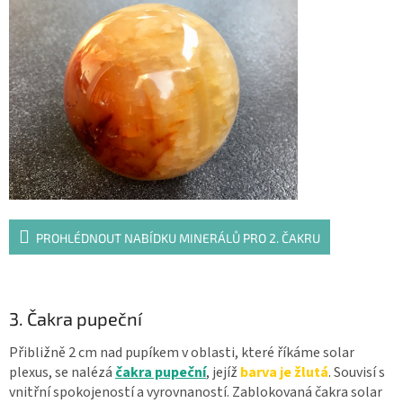
PROHLÉDNOUT NABÍDKU MINERÁLŮ PRO 2. ČAKRU
3. Čakra pupeční
Přibližně 2 cm nad pupíkem v oblasti, které říkáme solar
plexus, se nalézá
čakra pupeční
, jejíž
barva je žlutá
. Souvisí s
vnitřní spokojeností a vyrovnaností. Zablokovaná čakra solar