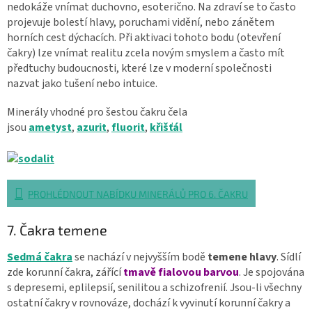
nedokáže vnímat duchovno, esoterično. Na zdraví se to často
projevuje bolestí hlavy, poruchami vidění, nebo zánětem
horních cest dýchacích. Při aktivaci tohoto bodu (otevření
čakry) lze vnímat realitu zcela novým smyslem a často mít
předtuchy budoucnosti, které lze v moderní společnosti
nazvat jako tušení nebo intuice.
Minerály vhodné pro šestou čakru čela
jsou
ametyst
,
azurit
,
fluorit
,
křišťál
PROHLÉDNOUT NABÍDKU MINERÁLŮ PRO 6. ČAKRU
7. Čakra temene
Sedmá čakra
se nachází v nejvyšším bodě
temene hlavy
. Sídlí
zde korunní čakra, zářící
tmavě fialovou barvou
. Je spojována
s depresemi, eplilepsií, senilitou a schizofrenií. Jsou-li všechny
ostatní čakry v rovnováze, dochází k vyvinutí korunní čakry a