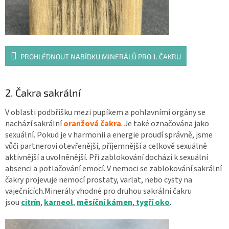
PROHLÉDNOUT NABÍDKU MINERÁLŮ PRO 1. ČAKRU
2. Čakra sakrální
V oblasti podbřišku mezi pupíkem a pohlavními orgány se
nachází sakrální
oranžová čakra
. Je také označována jako
sexuální. Pokud je v harmonii a energie proudí správně, jsme
vůči partnerovi otevřenější, příjemnější a celkově sexuálně
aktivnější a uvolněnější. Při zablokování dochází k sexuální
absenci a potlačování emocí. V nemoci se zablokování sakrální
čakry projevuje nemocí prostaty, varlat, nebo cysty na
vaječnících.Minerály vhodné pro druhou sakrální čakru
jsou
citrín
,
karneol
,
měsíční kámen
,
tygří oko
.