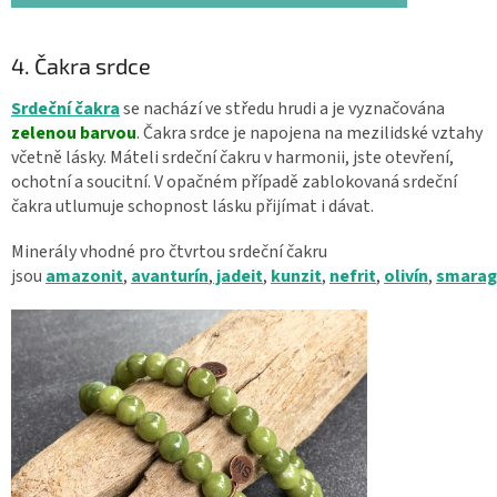
4. Čakra srdce
Srdeční čakra
se nachází ve středu hrudi a je vyznačována
zelenou barvou
. Čakra srdce je napojena na mezilidské vztahy
včetně lásky. Máteli srdeční čakru v harmonii, jste otevření,
ochotní a soucitní. V opačném případě zablokovaná srdeční
čakra utlumuje schopnost lásku přijímat i dávat.
Minerály vhodné pro čtvrtou srdeční čakru
jsou
amazonit
,
avanturín
,
jadeit
,
kunzit
,
nefrit
,
olivín
,
smarag