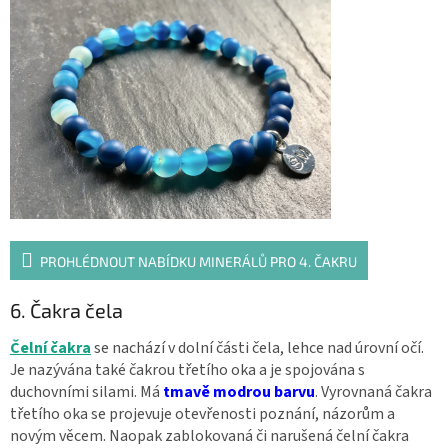
PROHLÉDNOUT NABÍDKU MINERÁLŮ PRO 4. ČAKRU
6. Čakra čela
Čelní čakra
se nachází v dolní části čela, lehce nad úrovní očí.
Je nazývána také čakrou třetího oka a je spojována s
duchovními silami. Má
tmavě modrou
barvu
. Vyrovnaná čakra
třetího oka se projevuje otevřenosti poznání, názorům a
novým věcem. Naopak zablokovaná či narušená čelní čakra