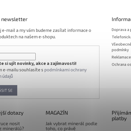
 newsletter
Informa
Doprava a 
ůj e-mail a my vám budeme zasílat informace o
oduktech na našem e-shopu.
Telefonick
Všeobecné
podmínky
Reklamace 
 si ujít novinky, akce a zajímavosti!
Ochrana os
 e-mailu souhlasíte s
podmínkami ochrany
h údajů
ÁSIT SE
jší dotazy
MAGAZÍN
Přijímá
platby
ruce nosit
Jak vybrat minerál podle
z minerálů?
toho, co právě