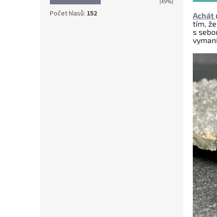
(49%)
Počet hlasů:
152
Achát
tím, že
s sebo
vymaní