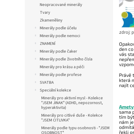
n
Neopracované minerály
e
Tvary
l
Zkameněliny
Minerály podle účelu
zdroj: 
Minerály podle nemoci
ZNAMENÍ
Opakov
den co
Minerály podle čaker
vás st
nepřem
Minerály podle životního čísla
vzpome
Minerály pro krásu a péči
Minerály podle profese
Právě 
která 
SVATBA
najít 
Speciální kolekce
Minerály pro aktivní mysl - Kolekce
"JSEM JINAK" (ADHD, nepozornost,
Amety
hyperaktivita)
sama p
Minerály pro citlivé duše - Kolekce
tím bý
"JSEM CITLIVKA"
nám je
odmítá
Minerály podle typu osobnosti - "JSEM
řekli 
OSOBNOST"