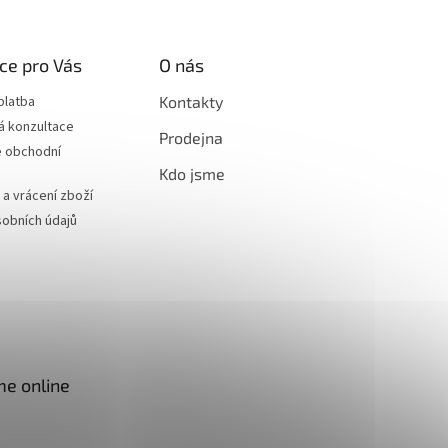
ce pro Vás
O nás
platba
Kontakty
á konzultace
Prodejna
 obchodní
Kdo jsme
a vrácení zboží
obních údajů
me online