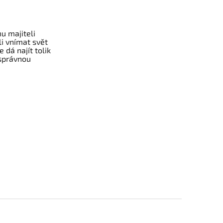
u majiteli
li vnímat svět
 dá najít tolik
 správnou