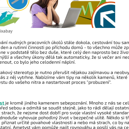
pixabay
ání nudných pracovních úkolů stále dokola, cestování tou sa
 den a rutinní činnosti po příchodu domů - to všechno může způ
ane v podstatě tělo bez duše, které celý den naprosto bez živ
ýšlí a všechny úkony dělá tak automaticky, že si večer ani n
nout, co bylo jeho celodenní náplní.
takový stereotyp je nutno přerušit nějakou zajímavou a neobvy
nás z něj vytrhne. Nabízíme vám tipy na několik kamenů, kte
cestu do vašeho nitra a nastartovat proces "probuzení".
st
je kromě jiného kamenem sebepoznání. Mnoho z nás se celý
řed sebou a odmítá se soudit stejně, jako to rádi dělají ostat
t strach, že nejsme dost dobří pro svoje vlastní vysoké standa
dnoduše vyhovuje pohodlný život v bezpečné ulitě. Někdo si t
 přiznat určité povahové vlastnosti a nebo má strach, co by na
ostatní. Ametyst vám pomůže najít rovnováhu a posílí vás na c