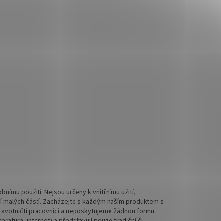
nímu použití. Nejsou určeny k vnitřnímu užití,
tí malých částí. Zacházejte s každým naším produktem s
 zdravotničtí pracovníci a neposkytujeme žádnou formu
ratura, internet) a představují pouze tradiční či