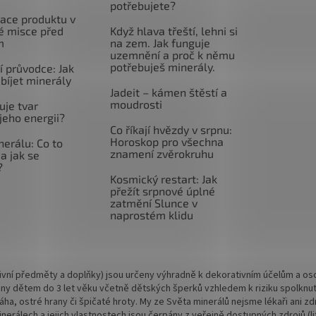
potřebujete?
ace produktu v
é misce před
Když hlava třeští, lehni si
m
na zem. Jak funguje
uzemnění a proč k němu
potřebuješ minerály.
 průvodce: Jak
abíjet minerály
Jadeit – kámen štěstí a
moudrosti
uje tvar
jeho energii?
Co říkají hvězdy v srpnu:
Horoskop pro všechna
nerálu: Co to
znamení zvěrokruhu
a jak se
?
Kosmický restart: Jak
přežít srpnové úplné
zatmění Slunce v
naprostém klidu
vní předměty a doplňky) jsou určeny výhradně k dekorativním účelům a osob
ny dětem do 3 let věku včetně dětských šperků vzhledem k riziku spolknu
 váha, ostré hrany či špičaté hroty. My ze Světa minerálů nejsme lékaři ani
rálech a jejich vlastnostech jsou čerpány z veřejně dostupných zdrojů (lite