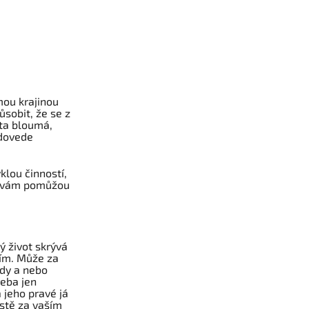
mou krajinou
sobit, že se z
ota bloumá,
edovede
klou činností,
ré vám pomůžou
 život skrývá
ním. Může za
rdy a nebo
řeba jen
 jeho pravé já
estě za vaším