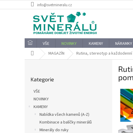
Přejít
info@svetmineralu.cz
na
obsah
VŠE
NOVINKY
KAMENY
NÁRAMKY
Domů
MAGAZÍN
Rutina, stereotyp a každodenní 
P
Ruti
o
Přeskočit
s
pomo
Kategorie
kategorie
t
r
VŠE
a
NOVINKY
n
KAMENY
n
í
Nabídka všech kamenů (A-Z)
p
Kombinace a balíčky minerálů
a
Minerály do ruky