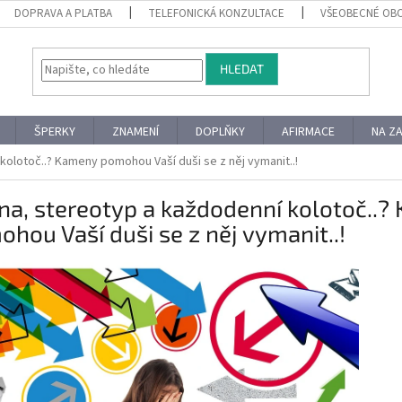
DOPRAVA A PLATBA
TELEFONICKÁ KONZULTACE
VŠEOBECNÉ OB
HLEDAT
ŠPERKY
ZNAMENÍ
DOPLŇKY
AFIRMACE
NA Z
kolotoč..? Kameny pomohou Vaší duši se z něj vymanit..!
na, stereotyp a každodenní kolotoč..
hou Vaší duši se z něj vymanit..!