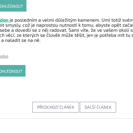
ROHLÉDNOUT
edon
je posledním a velmi důležitým kamenem. Umí totiž svém
nit smysly, což je naprostou nutností k tomu, abyste opět zača
ebe a dovedli se z něj radovat. Sami víte, že ve vašem okolí se
ch věcí, ze kterých se člověk může těšit, jen je potřeba mít tu
 a naladit se na ně.
OHLÉDNOUT
PŘEDCHOZÍ ČLÁNEK
DALŠÍ ČLÁNEK