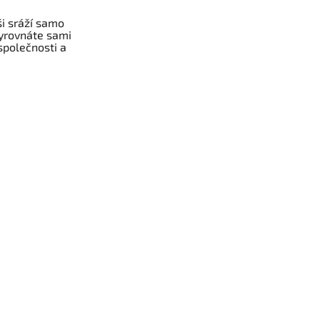
ši sráží samo
 vyrovnáte sami
společnosti a