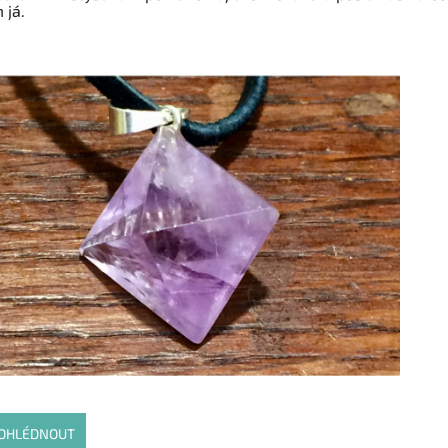
 já.
OHLÉDNOUT