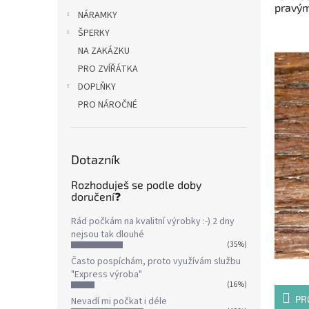
pravým
NÁRAMKY
ŠPERKY
NA ZAKÁZKU
PRO ZVÍŘÁTKA
DOPLŇKY
PRO NÁROČNÉ
Dotazník
Rozhoduješ se podle doby
doručení❓
Rád počkám na kvalitní výrobky :-) 2 dny
nejsou tak dlouhé
(35%)
Často pospíchám, proto využívám službu
"Express výroba"
(16%)
PR
Nevadí mi počkat i déle