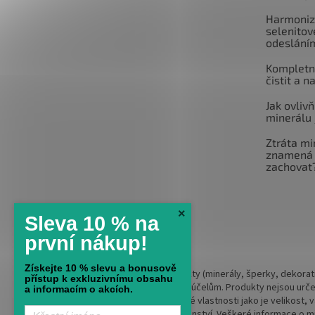
Harmoniz
selenitov
odeslání
Kompletní
čistit a n
Jak ovlivň
minerálu 
Ztráta mi
znamená 
zachovat
×
Sleva 10 % na
první nákup!
Získejte 10 % slevu a bonusově
Upozornění:
Naše produkty (minerály, šperky, dekorati
přístup k exkluzivnímu obsahu
konzumaci ani k léčebným účelům. Produkty nejsou urče
a informacím o akcích.
ohledem na jeho specifické vlastnosti jako je velikost,
lékařské pomoci či poradenství. Veškeré informace o mine