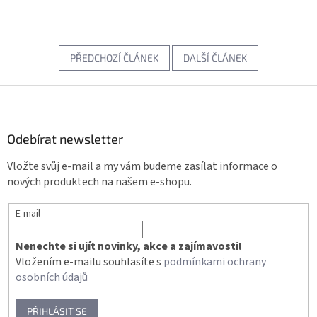
PŘEDCHOZÍ ČLÁNEK
DALŠÍ ČLÁNEK
Z
á
p
a
Odebírat newsletter
t
Vložte svůj e-mail a my vám budeme zasílat informace o
í
nových produktech na našem e-shopu.
E-mail
Nenechte si ujít novinky, akce a zajímavosti!
Vložením e-mailu souhlasíte s
podmínkami ochrany
osobních údajů
PŘIHLÁSIT SE