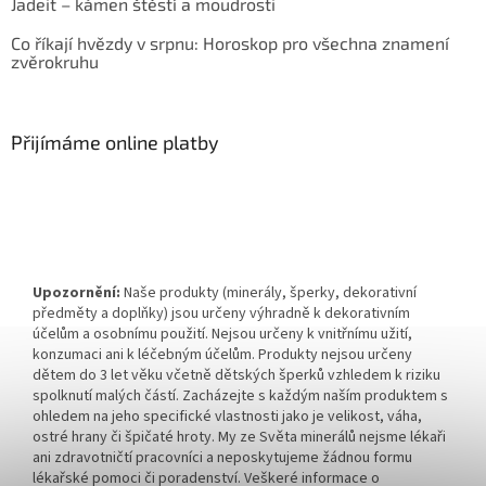
Jadeit – kámen štěstí a moudrosti
Co říkají hvězdy v srpnu: Horoskop pro všechna znamení
zvěrokruhu
Přijímáme online platby
Upozornění:
Naše produkty (minerály, šperky, dekorativní
předměty a doplňky) jsou určeny výhradně k dekorativním
účelům a osobnímu použití. Nejsou určeny k vnitřnímu užití,
konzumaci ani k léčebným účelům. Produkty nejsou určeny
dětem do 3 let věku včetně dětských šperků vzhledem k riziku
spolknutí malých částí. Zacházejte s každým naším produktem s
ohledem na jeho specifické vlastnosti jako je velikost, váha,
ostré hrany či špičaté hroty. My ze Světa minerálů nejsme lékaři
ani zdravotničtí pracovníci a neposkytujeme žádnou formu
lékařské pomoci či poradenství. Veškeré informace o