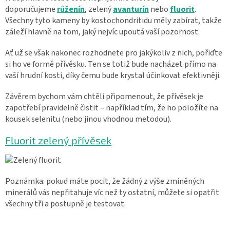
doporučujeme
růženín
, zelený
avanturín
nebo
fluorit
.
Všechny tyto kameny by kostochondritidu měly zabírat, takže
záleží hlavně na tom, jaký nejvíc upoutá vaší pozornost.
Ať už se však nakonec rozhodnete pro jakýkoliv z nich, pořiďte
si ho ve formě přívěsku. Ten se totiž bude nacházet přímo na
vaší hrudní kosti, díky čemu bude krystal účinkovat efektivněji.
Závěrem bychom vám chtěli připomenout, že přívěsek je
zapotřebí pravidelně čistit – například tím, že ho položíte na
kousek selenitu (nebo jinou vhodnou metodou).
Fluorit zelený přívěsek
Poznámka: pokud máte pocit, že žádný z výše zmíněných
minerálů vás nepřitahuje víc než ty ostatní, můžete si opatřit
všechny tři a postupně je testovat.