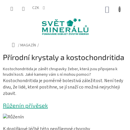
Přejít
na
CZK
NÁKUP
obsah
KOŠÍK
Domů
/
MAGAZÍN
/
Přírodní krystaly a kostochondritida
Kostochondritida je zánět chrupavky žeber, která jsou připojena k
hrudní kosti. Jaké kameny vám s ní mohou pomoci?
Kostochondritida je poměrně bolestivá záležitost. Není tedy
divu, že lidé, které postihne, se jí snaží co možná nejrychleji
zbavit.
Růženín přívěsek
K doplňkové léčbě této nepříjemné choroby