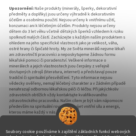
Upozornění:
Naše produkty (minerály, šperky, dekorativní
předměty a doplňky) jsou určeny výhradně k dekorativním
účelům a osobnímu použití. Nejsou určeny k vnitřnímu užití,
konzumaci ani k léčebným účelům. Produkty nejsou určeny
dětem do 3 let věku včetně dětských šperků vzhledem k riziku
spolknutí malých částí. Zacházejte s každým naším produktem s
ohledem na jeho specifické vlastnosti jako je velikost, váha,
ostré hrany či špičaté hroty. My ze Světa minerálů nejsme lékaři
ani zdravotničtí pracovníci a neposkytujeme žádnou formu
lékařské pomoci či poradenství. Veškeré informace o
minerálech a jejich vlastnostech jsou čerpány z veřejně
dostupných zdrojů (literatura, internet) a představují pouze
tradiční či spirituální přesvědčení. Tyto informace nejsou
vědecky ověřeny, nemají léčebný charakter a v žádném případě
nenahrazují odbornou lékařskou péči či léčbu. Při jakýchkoliv
zdravotních obtížích vždy kontaktujte kvalifikovaného
zdravotnického pracovníka. Naším cílem je být vám nápomocni
především na spirituální rovině a rozvíjet vnitřní sílu a energii,
kterou máme každý v nás.
Soubory cookie používáme k zajištění základních funkcí webových