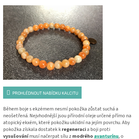
PROHLÉDNOUT NABÍDKU KALCITU
Během boje s ekzémem nesmí pokožka zůstat suchá a
neošetřená. Nejvhodnější jsou přírodní oleje určené přímo na
atopický ekxém, které pokožku uklidní na jejím povrchu. Aby
pokožka získala dostatek k
regeneraci
a boji proti
vysušování
musí načerpat sílu z
modrého
avanturínu
, o