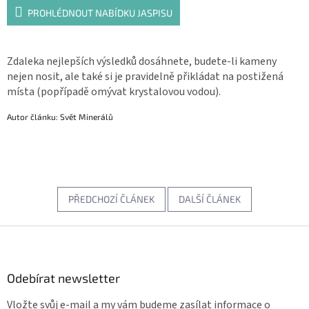
PROHLÉDNOUT NABÍDKU JASPISU
Zdaleka nejlepších výsledků dosáhnete, budete-li kameny
nejen nosit, ale také si je pravidelně přikládat na postižená
místa (popřípadě omývat krystalovou vodou).
Autor článku: Svět Minerálů
PŘEDCHOZÍ ČLÁNEK
DALŠÍ ČLÁNEK
Z
á
p
a
Odebírat newsletter
t
Vložte svůj e-mail a my vám budeme zasílat informace o
í