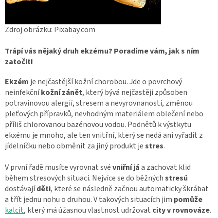
Zdroj obrázku: Pixabay.com
Trápí vás nějaký druh ekzému? Poradíme vám, jak s ním
zatočit!
Ekzém
je nejčastější kožní chorobou. Jde o povrchový
neinfekční
kožní zánět
, který bývá nejčastěji způsoben
potravinovou alergií, stresem a nevyrovnaností, změnou
pleťových přípravků, nevhodným materiálem oblečení nebo
příliš chlorovanou bazénovou vodou. Podnětů k výstkytu
ekxému je mnoho, ale ten vnitřní, který se nedá ani vyřadit z
jídelníčku nebo obměnit za jiný produkt je
stres
.
V první řadě musíte vyrovnat své
vniřní já
a zachovat klid
během stresových situací. Nejvíce se do běžných
stresů
dostávají
děti
, které se následně začnou automaticky škrábat
a třít jednu nohu o druhou. V takových situacích jim
pomůže
kalcit
, který má úžasnou vlastnost udržovat
city v rovnováze
.