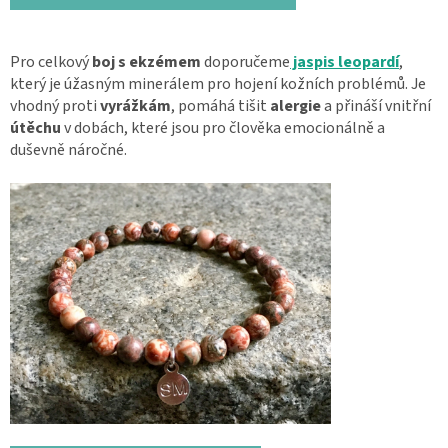
Pro celkový
boj
s ekzémem
doporučeme
jaspis leopardí
,
který je úžasným minerálem pro hojení kožních problémů. Je
vhodný proti
vyrážkám
, pomáhá tišit
alergie
a přináší vnitřní
útěchu
v dobách, které jsou pro člověka emocionálně a
duševně náročné.