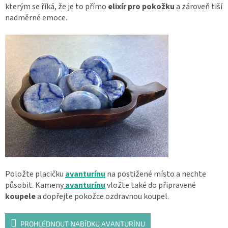
kterým se říká, že je to přímo
elixír pro pokožku
a zároveň tiší
nadměrné emoce.
Položte placičku
avanturínu
na postižené místo a nechte
působit. Kameny
avanturínu
vložte také do připravené
koupele
a dopřejte pokožce ozdravnou koupel.
PROHLÉDNOUT NABÍDKU AVANTURÍNU