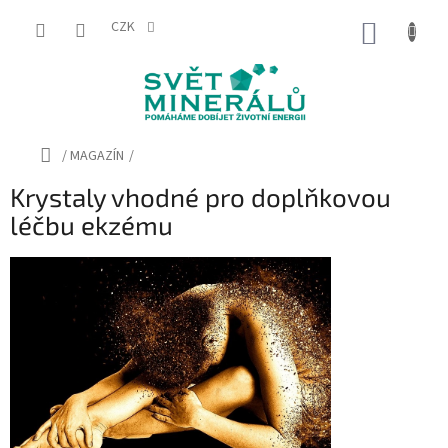
Přejít
na
CZK
NÁKUP
obsah
KOŠÍK
Domů
/
MAGAZÍN
/
Krystaly vhodné pro doplňkovou
léčbu ekzému