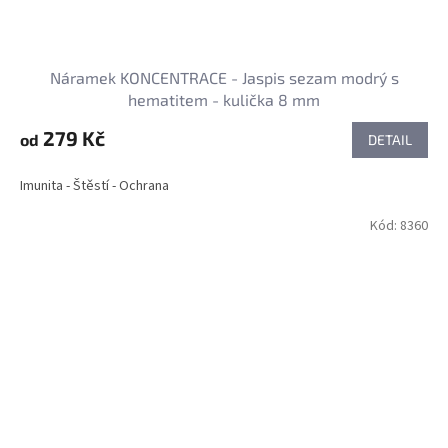
Náramek KONCENTRACE - Jaspis sezam modrý s
hematitem - kulička 8 mm
279 Kč
od
DETAIL
Imunita - Štěstí - Ochrana
Kód:
8360