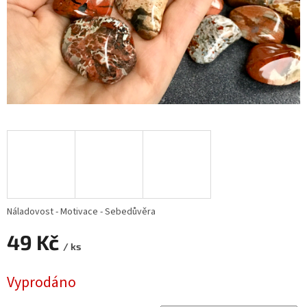
Náladovost - Motivace - Sebedůvěra
49 Kč
/ ks
Měrná
Vyprodáno
cena: