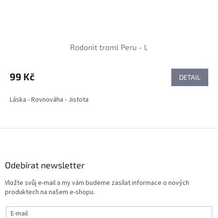
Rodonit troml Peru - L
99 Kč
DETAIL
Láska - Rovnováha - Jistota
Z
á
p
a
Odebírat newsletter
t
Vložte svůj e-mail a my vám budeme zasílat informace o nových
í
produktech na našem e-shopu.
E-mail