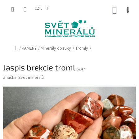
Přejít
na
CZK
NÁKUP
obsah
KOŠÍK
Domů
/
KAMENY
/
Minerály do ruky
/
Tromly
/
Jaspis brekcie troml
6247
Značka:
Svět minerálů