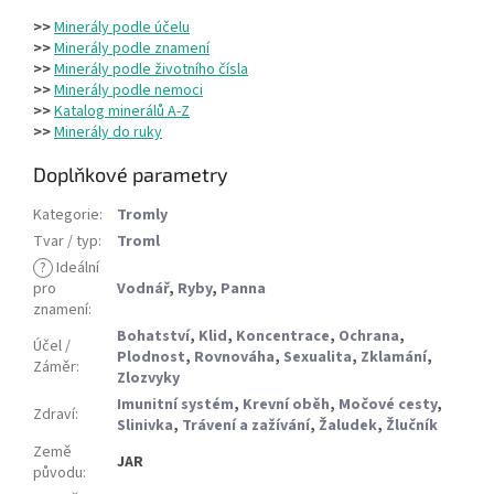
>>
Minerály podle účelu
>>
Minerály podle znamení
>>
Minerály podle životního čísla
>>
Minerály podle nemoci
>>
Katalog minerálů A-Z
>>
Minerály do ruky
Doplňkové parametry
Kategorie
:
Tromly
Tvar / typ
:
Troml
?
Ideální
pro
Vodnář
,
Ryby
,
Panna
znamení
:
Bohatství
,
Klid
,
Koncentrace
,
Ochrana
,
Účel /
Plodnost
,
Rovnováha
,
Sexualita
,
Zklamání
,
Záměr
:
Zlozvyky
Imunitní systém
,
Krevní oběh
,
Močové cesty
,
Zdraví
:
Slinivka
,
Trávení a zažívání
,
Žaludek
,
Žlučník
Země
JAR
původu
: