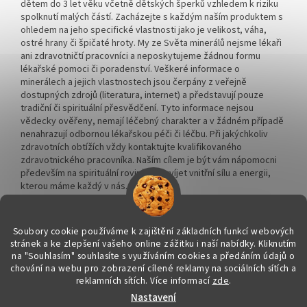
dětem do 3 let věku včetně dětských šperků vzhledem k riziku
spolknutí malých částí. Zacházejte s každým naším produktem s
ohledem na jeho specifické vlastnosti jako je velikost, váha,
ostré hrany či špičaté hroty. My ze Světa minerálů nejsme lékaři
ani zdravotničtí pracovníci a neposkytujeme žádnou formu
lékařské pomoci či poradenství. Veškeré informace o
minerálech a jejich vlastnostech jsou čerpány z veřejně
dostupných zdrojů (literatura, internet) a představují pouze
tradiční či spirituální přesvědčení. Tyto informace nejsou
vědecky ověřeny, nemají léčebný charakter a v žádném případě
nenahrazují odbornou lékařskou péči či léčbu. Při jakýchkoliv
zdravotních obtížích vždy kontaktujte kvalifikovaného
zdravotnického pracovníka. Naším cílem je být vám nápomocni
především na spirituální rovině a rozvíjet vnitřní sílu a energii,
kterou máme každý v nás.
Soubory cookie používáme k zajištění základních funkcí webových
stránek a ke zlepšení vašeho online zážitku i naší nabídky.
Kliknutím
na "Souhlasím" souhlasíte s využíváním cookies a předáním údajů o
Vytvořil Shoptet
chování na webu pro zobrazení cílené reklamy na sociálních sítích a
reklamních sítích. Více informací
zde
.
Nastavení