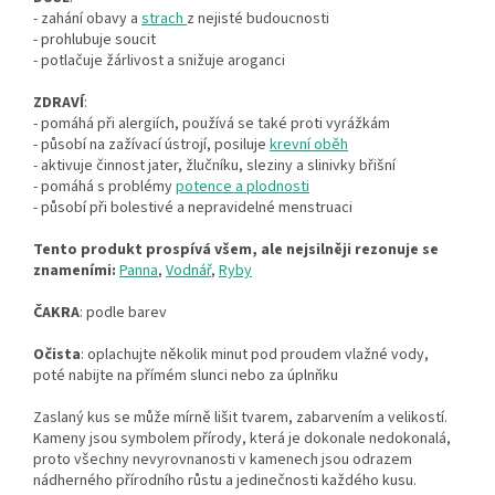
- zahání obavy a
strach
z nejisté budoucnosti
- prohlubuje soucit
- potlačuje žárlivost a snižuje aroganci
ZDRAVÍ
:
- pomáhá při alergiích, používá se také proti vyrážkám
- působí na zažívací ústrojí, posiluje
krevní oběh
- aktivuje činnost jater, žlučníku, sleziny a slinivky břišní
- pomáhá s problémy
potence a plodnosti
- působí při bolestivé a nepravidelné menstruaci
Tento produkt prospívá všem, ale nejsilněji rezonuje se
znameními:
Panna
,
Vodnář
,
Ryby
ČAKRA
: podle barev
Očista
: oplachujte několik minut pod proudem vlažné vody,
poté nabijte na přímém slunci nebo za úplnňku
Zaslaný kus se může mírně lišit tvarem, zabarvením a velikostí.
Kameny jsou symbolem přírody, která je dokonale nedokonalá,
proto všechny nevyrovnanosti v kamenech jsou odrazem
nádherného přírodního růstu a jedinečnosti každého kusu.