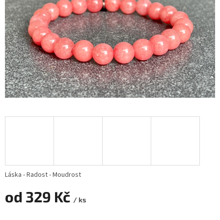
Láska - Radost - Moudrost
od
329 Kč
/ ks
Měrná