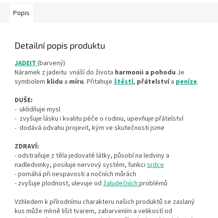
Popis
Detailní popis produktu
JADEIT
(barvený)
Náramek z jadeitu vnáší do života
harmonii a pohodu
Je
symbolem
klidu
a
míru
.
Přitahuje
štěstí
,
přátelství
a
peníze
.
DUŠE:
- uklidňuje mysl
- zvyšuje lásku i kvalitu péče o rodinu, upevňuje přátelství
- dodává odvahu projevit, kým ve skutečnosti jsme
ZDRAVÍ:
- odstraňuje z těla jedovaté látky, působí na ledviny a
nadledvinky, posiluje nervový systém, funkci
srdce
- pomáhá při nespavosti a nočních můrách
- zvyšuje plodnost, ulevuje od
žaludečních
problémů
Vzhledem k přírodnímu charakteru našich produktů se zaslaný
kus může mírně lišit tvarem, zabarvením a velikostí od