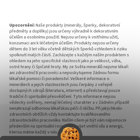
Upozornění:
Naše produkty (minerály, šperky, dekorativní
předměty a doplňky) jsou určeny výhradně k dekorativním
účelům a osobnímu použití. Nejsou určeny k vnitřnímu užití,
konzumaci ani k léčebným účelům. Produkty nejsou určeny
dětem do 3 let věku včetně dětských šperků vzhledem k riziku
spolknutí malých částí. Zacházejte s každým naším produktem s
ohledem na jeho specifické vlastnosti jako je velikost, váha,
ostré hrany či špičaté hroty. My ze Světa minerálů nejsme lékaři
ani zdravotničtí pracovníci a neposkytujeme žádnou formu
lékařské pomoci či poradenství. Veškeré informace o
minerálech a jejich vlastnostech jsou čerpány z veřejně
dostupných zdrojů (literatura, internet) a představují pouze
tradiční či spirituální přesvědčení. Tyto informace nejsou
vědecky ověřeny, nemají léčebný charakter a v žádném případě
nenahrazují odbornou lékařskou péči či léčbu. Při jakýchkoliv
zdravotních obtížích vždy kontaktujte kvalifikovaného
zdravotnického pracovníka. Naším cílem je být vám nápomocni
především na spirituální rovině a rozvíjet vnitřní sílu a energii,
kterou máme každý v nás.