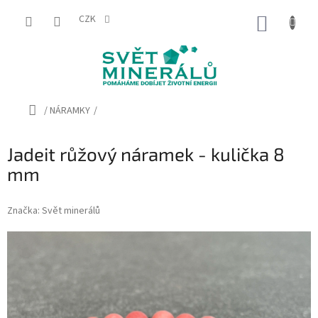
Přejít
na
CZK
NÁKUP
obsah
KOŠÍK
Domů
/
NÁRAMKY
/
Jadeit růžový náramek - kulička 8
mm
Značka:
Svět minerálů