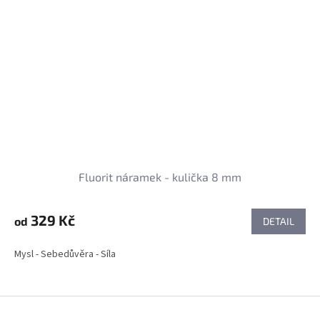
Fluorit náramek - kulička 8 mm
329 Kč
od
DETAIL
Mysl - Sebedůvěra - Síla
Z
á