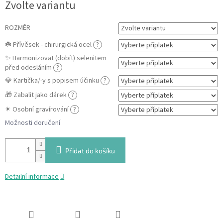
Zvolte variantu
cena:
ROZMĚR
☘️ Přívěsek - chirurgická ocel
?
✨ Harmonizovat (dobít) selenitem
před odesláním
?
💎 Kartička/-y s popisem účinku
?
🎁 Zabalit jako dárek
?
✴ Osobní gravírování
?
Možnosti doručení
Přidat do košíku
Detailní informace