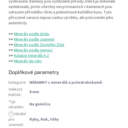
vyobrazení. Kameny jsou symbolem přírody, která je dokonale
nedokonalá, proto všechny nevyrovnanosti v kamenech jsou
odrazem přírodního růstu a jedinečnosti každého kusu. Tyto
přirozené variace nejsou vadou výrobku, ale potvrzením jeho
autenticity.
>>
Minerály podle účelu
>>
Minerály podle znamení
>>
Minerály podle životního čísla
>>
Minerály podle nemoci
>>
Katalog minerálů A-Z
>>
Minerály do ruky
Doplňkové parametry
Kategorie
:
NÁRAMKY z minerálů a polodrahokamů
Velikost
8 mm
kuliček
:
Typ
Na gumičce
náramku
:
?
Ideální
pro
Ryby
,
Rak
,
Váhy
znamení
: