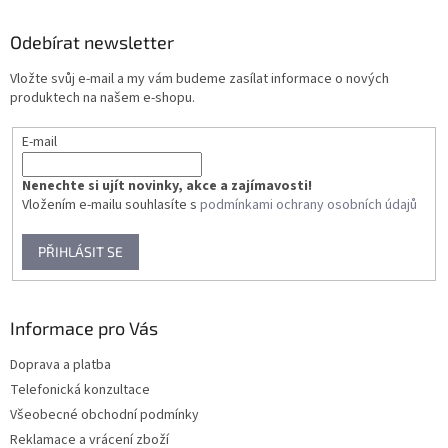
p
a
Odebírat newsletter
t
Vložte svůj e-mail a my vám budeme zasílat informace o nových
í
produktech na našem e-shopu.
E-mail
Nenechte si ujít novinky, akce a zajímavosti!
Vložením e-mailu souhlasíte s
podmínkami ochrany osobních údajů
PŘIHLÁSIT SE
Informace pro Vás
Doprava a platba
Telefonická konzultace
Všeobecné obchodní podmínky
Reklamace a vrácení zboží